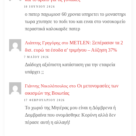
10 ΙΟΥΝΊΟΥ 2026
ο πατερ παχωμιοσ 60 χρονια υπηρετει το μοναστηρι
τωρα χτυπησε το ποδι του και ειναι στο νοσοκομείο
περαστικά καλοκαρδε πατερ
METLEN: Ξεπέρασαν τα 2
Λιάππης Γρηγόρης
στο
δισ. ευρώ τα έσοδα α’ τριμήνου – Αύξηση 37%
7 ΜΑΪ́ΟΥ 2026
Διάδοχη αξιόπιστη κατάσταση για την εταιρεία
υπάρχει ;;
Οι μετονομασίες των
Γιάννης Νικολόπουλος
στο
οικισμών της Βοιωτίας
17 ΦΕΒΡΟΥΑΡΊΟΥ 2026
Το χωριό της Μητέρας μου είναι η Δόμβρενα ή
Δομβραίνα που ονομάσθηκε Κορύνη αλλά δεν
πέρασε αυτή η αλλαγή!