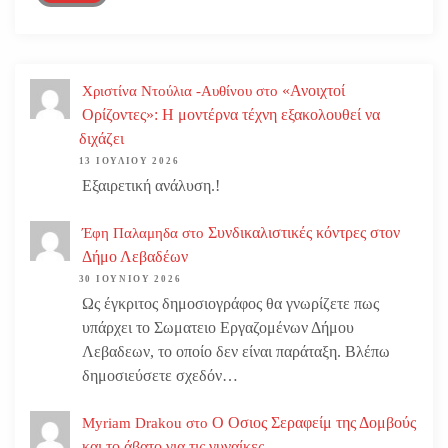
«Ανοιχτοί
Χριστίνα Ντούλια -Αυθίνου
στο
Ορίζοντες»: Η μοντέρνα τέχνη εξακολουθεί να
διχάζει
13 ΙΟΥΛΊΟΥ 2026
Εξαιρετική ανάλυση.!
Συνδικαλιστικές κόντρες στον
Έφη Παλαμηδα
στο
Δήμο Λεβαδέων
30 ΙΟΥΝΊΟΥ 2026
Ως έγκριτος δημοσιογράφος θα γνωρίζετε πως
υπάρχει το Σωματειο Εργαζομένων Δήμου
Λεβαδεων, το οποίο δεν είναι παράταξη. Βλέπω
δημοσιεύσετε σχεδόν…
Ο Οσιος Σεραφείμ της Δομβούς
Myriam Drakou
στο
και το άβατο για τις γυναίκες