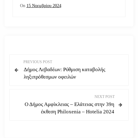
On
15 Νοεμβρίου 2024
Π
PREVIOUS POST
Δήμος Λεβαδέων: Ρύθμιση καταβολής
λ
ληξιπρόθεσμων οφειλών
ο
NEXT POST
ή
Ο Δήμος Αμφίκλειας – Ελάτειας στην 39η
έκθεση Philoxenia – Hotelia 2024
γ
η