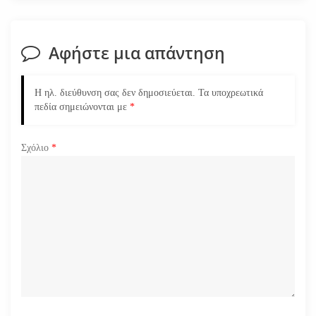
σ
η
Αφήστε μια απάντηση
ά
Η ηλ. διεύθυνση σας δεν δημοσιεύεται.
Τα υποχρεωτικά
ρ
πεδία σημειώνονται με
*
θ
Σχόλιο
*
ρ
ω
ν