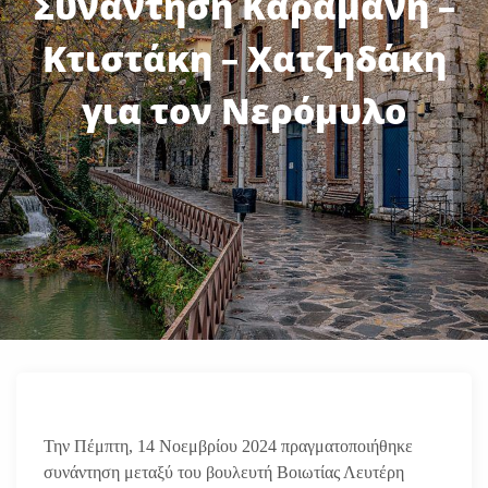
Συνάντηση Καραμάνη –
Κτιστάκη – Χατζηδάκη
για τον Νερόμυλο
Την Πέμπτη, 14 Νοεμβρίου 2024 πραγματοποιήθηκε
συνάντηση μεταξύ του βουλευτή Βοιωτίας Λευτέρη