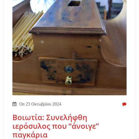
On
23 Οκτωβρίου 2024
Βοιωτία: Συνελήφθη
ιερόσυλος που “άνοιγε”
παγκάρια