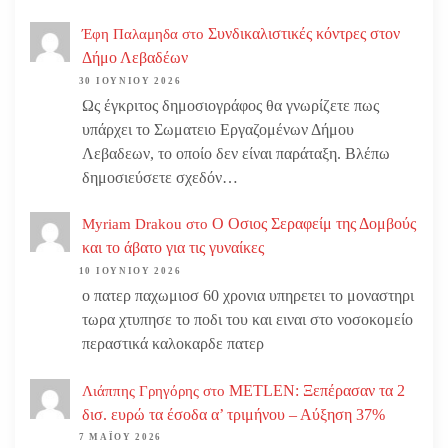
Συνδικαλιστικές κόντρες στον
Έφη Παλαμηδα
στο
Δήμο Λεβαδέων
30 ΙΟΥΝΊΟΥ 2026
Ως έγκριτος δημοσιογράφος θα γνωρίζετε πως
υπάρχει το Σωματειο Εργαζομένων Δήμου
Λεβαδεων, το οποίο δεν είναι παράταξη. Βλέπω
δημοσιεύσετε σχεδόν…
Ο Οσιος Σεραφείμ της Δομβούς
Myriam Drakou
στο
και το άβατο για τις γυναίκες
10 ΙΟΥΝΊΟΥ 2026
ο πατερ παχωμιοσ 60 χρονια υπηρετει το μοναστηρι
τωρα χτυπησε το ποδι του και ειναι στο νοσοκομείο
περαστικά καλοκαρδε πατερ
METLEN: Ξεπέρασαν τα 2
Λιάππης Γρηγόρης
στο
δισ. ευρώ τα έσοδα α’ τριμήνου – Αύξηση 37%
7 ΜΑΪ́ΟΥ 2026