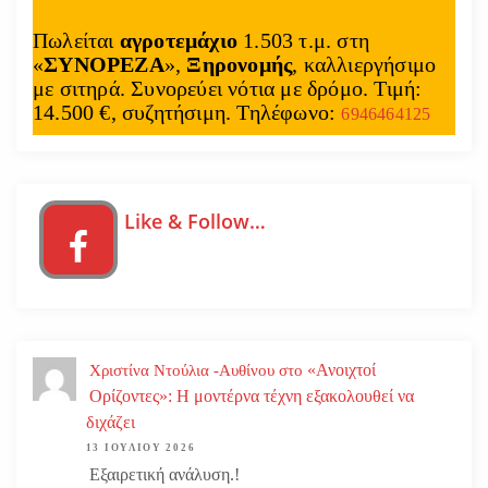
θ
Πωλείται
αγροτεμάχιο
1.503 τ.μ. στη
ρ
«
ΣΥΝΟΡΕΖΑ
»,
Ξηρονομής
, καλλιεργήσιμο
με σιτηρά. Συνορεύει νότια με δρόμο. Τιμή:
ω
14.500 €, συζητήσιμη. Τηλέφωνο:
6946464125
ν
Like & Follow…
«Ανοιχτοί
Χριστίνα Ντούλια -Αυθίνου
στο
Ορίζοντες»: Η μοντέρνα τέχνη εξακολουθεί να
διχάζει
13 ΙΟΥΛΊΟΥ 2026
Εξαιρετική ανάλυση.!