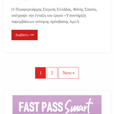
Ο Περιφερειάρχης Στερεάς Ελλάδας, Φάνης Σπανός,
υπέγραψε την ένταξη του έργου «Υποστήριξη
παρεμβάσεων ισότιμης πρόσβασης ΑμεΑ
Διαβάστε
Σ
1
2
Next
ε
λ
ι