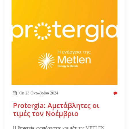
On
23 Οκτωβρίου 2024
Protergia: Αμετάβλητες οι
τιμές τον Νοέμβριο
Η Protergia, αναπόσπαστο κομμάτι της METLEN