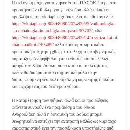
Η εκλογική μάχη για την ηγεσία του ΠΑΣΟΚ έφερε στο
προσκήνιο ένα θρίλερ για γερά νεύρα αλλά τελικά οι
προβλέψεις του viotiaplus.gr όπως διατυπώθηκαν εδώ:
https://viotiaplus.gr:8080:8080/2024/09/25/vathmologia-
sto-debate-gia-tin-archigia-tou-pasok/63702/
, εδώ:
https://viotiaplus.gr:8080:8080/2024/09/14/o-syriza-kai-oi-
charismatikoi-2/63489/
αλλά και συμπτωματικά σε
προφορική συζήτηση χθες με στελέχη της κυβερνητικής
παράταξης. Αναμφίβολα η πιο ενδιαφέρουσα εξέλιξη
αφορά τον Χάρη Δούκα, που εκ του αποτελέσματος
πλέον θα διαδραματίσει σημαντικό ρόλο στην
διαμορφούμενη νέα πολτική σκηνή ως νικητής ή ακόμα
και ως χαμένος του δεύτερου γύρου.
Η καταμέτρηση των ψήφων αλλά και οι προβλέψεις
φαίνεται ευνοούν ένα προβάδισμα του Νίκου
Ανδρουλάκη αλλά η δυναμική του Δούκα μπορεί
θεωρητικά να επιτύχει την ανατροπή καθώς ως κυρίαρχο
χαρακτηριστικό έχει την προσέλκυση υποστήριξης από