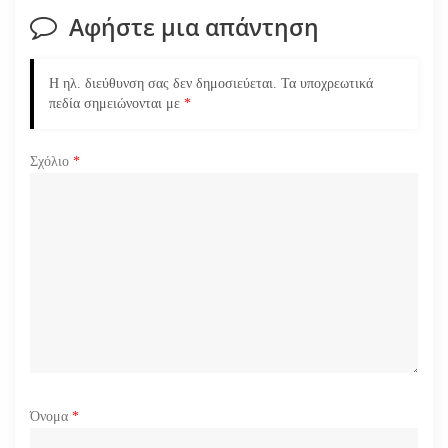
σ
Αφήστε μια απάντηση
η
Η ηλ. διεύθυνση σας δεν δημοσιεύεται.
Τα υποχρεωτικά
ά
πεδία σημειώνονται με
*
ρ
Σχόλιο
*
θ
ρ
ω
ν
Όνομα
*