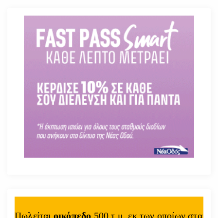
Πωλείται
οικόπεδο
500 τ.μ. εκ των οποίων στα