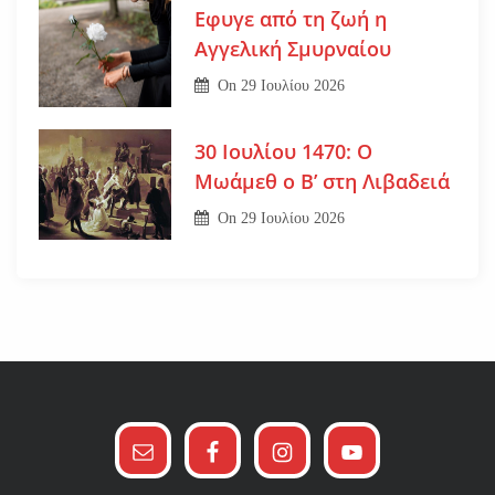
Εφυγε από τη ζωή η
Αγγελική Σμυρναίου
On
29 Ιουλίου 2026
30 Ιουλίου 1470: Ο
Μωάμεθ ο Β’ στη Λιβαδειά
On
29 Ιουλίου 2026