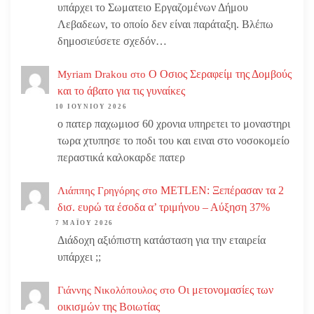
υπάρχει το Σωματειο Εργαζομένων Δήμου
Λεβαδεων, το οποίο δεν είναι παράταξη. Βλέπω
δημοσιεύσετε σχεδόν…
Ο Οσιος Σεραφείμ της Δομβούς
Myriam Drakou
στο
και το άβατο για τις γυναίκες
10 ΙΟΥΝΊΟΥ 2026
ο πατερ παχωμιοσ 60 χρονια υπηρετει το μοναστηρι
τωρα χτυπησε το ποδι του και ειναι στο νοσοκομείο
περαστικά καλοκαρδε πατερ
METLEN: Ξεπέρασαν τα 2
Λιάππης Γρηγόρης
στο
δισ. ευρώ τα έσοδα α’ τριμήνου – Αύξηση 37%
7 ΜΑΪ́ΟΥ 2026
Διάδοχη αξιόπιστη κατάσταση για την εταιρεία
υπάρχει ;;
Οι μετονομασίες των
Γιάννης Νικολόπουλος
στο
οικισμών της Βοιωτίας