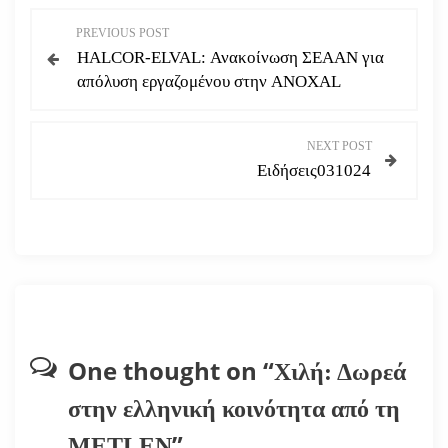
Π
PREVIOUS POST
HALCOR-ELVAL: Ανακοίνωση ΣΕΑΑΝ για
λ
απόλυση εργαζομένου στην ANOXAL
ο
NEXT POST
ή
Ειδήσεις031024
γ
η
σ
η
One thought on “
Χιλή: Δωρεά
ά
στην ελληνική κοινότητα από τη
ρ
”
METLEN