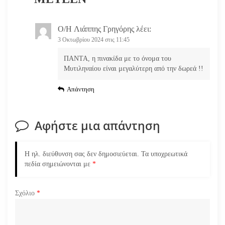
θ
Ο/Η
Λιάππης Γρηγόρης
λέει:
ρ
3 Οκτωβρίου 2024 στις 11:45
ω
ΠΑΝΤΑ, η πινακίδα με το όνομα του
Μυτιληναίου είναι μεγαλύτερη από την δωρεά !!
ν
Απάντηση
Αφήστε μια απάντηση
Η ηλ. διεύθυνση σας δεν δημοσιεύεται.
Τα υποχρεωτικά
πεδία σημειώνονται με
*
Σχόλιο
*