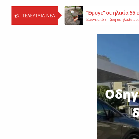
“Εφυγε” σε ηλικία 55
ΤΕΛΕΥΤΑΊΑ ΝΈΑ
Εφυγε από τη ζωή σε ηλικία 55..
Βοιωτία: Νεκρός ο 62
Τη ζωή του έχασε ο 62χρονος Ι..
Εφυγε από τη ζωή η 
Εκοιμήθη η μοναχή Ευπραξία (Κ
Οδηγ