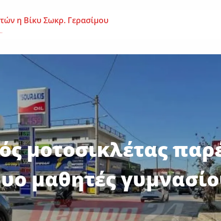
 ετών η Βίκυ Σωκρ. Γερασίμου
.
χρονος – Επεσε από τη σκαλωσιά
..
μοναχή Ευπραξία (Κουκουλούδη)
ουκουλούδη), σε ηλικία...
ός μοτοσικλέτας παρ
δυο μαθητές γυμνασίο