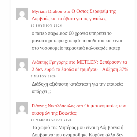
Ο Οσιος Σεραφείμ της
Myriam Drakou
στο
Δομβούς και το άβατο για τις γυναίκες
10 ΙΟΥΝΊΟΥ 2026
ο πατερ παχωμιοσ 60 χρονια υπηρετει το
μοναστηρι τωρα χτυπησε το ποδι του και ειναι
στο νοσοκομείο περαστικά καλοκαρδε πατερ
METLEN: Ξεπέρασαν τα
Λιάππης Γρηγόρης
στο
2 δισ. ευρώ τα έσοδα α’ τριμήνου – Αύξηση 37%
7 ΜΑΪ́ΟΥ 2026
Διάδοχη αξιόπιστη κατάσταση για την εταιρεία
υπάρχει ;;
Οι μετονομασίες των
Γιάννης Νικολόπουλος
στο
οικισμών της Βοιωτίας
17 ΦΕΒΡΟΥΑΡΊΟΥ 2026
Το χωριό της Μητέρας μου είναι η Δόμβρενα ή
Δομβραίνα που ονομάσθηκε Κορύνη αλλά δεν