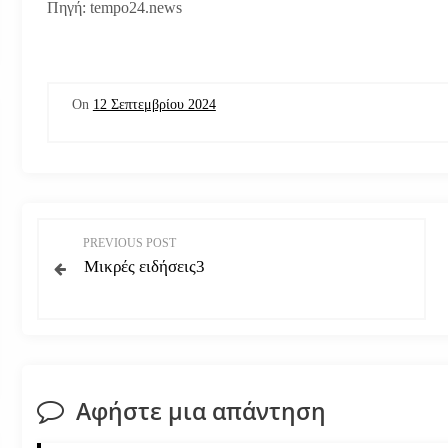
Πηγή: tempo24.news
On
12 Σεπτεμβρίου 2024
Π
PREVIOUS POST
Μικρές ειδήσεις3
λ
ο
ή
Αφήστε μια απάντηση
γ