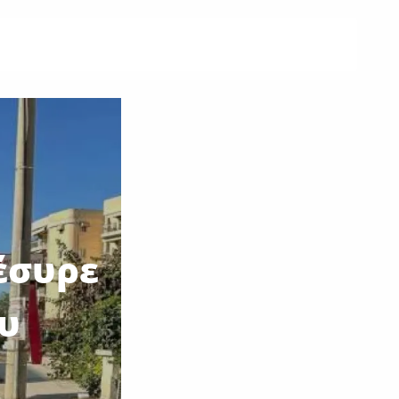
έσυρε
υ