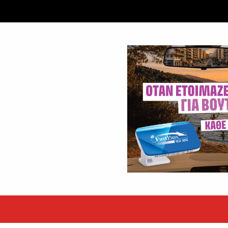
ταξύ δύο ανδρών στο κέντρο της Θήβας
 βράδυ της Πέμπτης,...
εκόρ τα EBITDA το εξάμηνο
υψηλές επιδόσεις κατά...