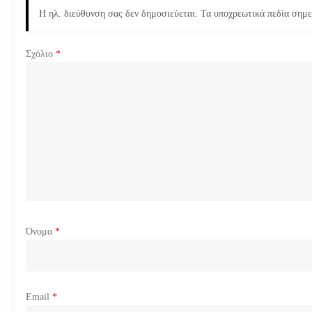
η
Η ηλ. διεύθυνση σας δεν δημοσιεύεται.
Τα υποχρεωτικά πεδία σημ
σ
Σχόλιο
*
η
ά
ρ
θ
ρ
ω
Όνομα
*
ν
Email
*