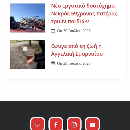
Νέο εργατικό δυστύχημα-
Νεκρός 59χρονος πατέρας
τριών παιδιών
On
30 Ιουλίου 2026
Εφυγε από τη ζωή η
Αγγελική Σμυρναίου
On
29 Ιουλίου 2026