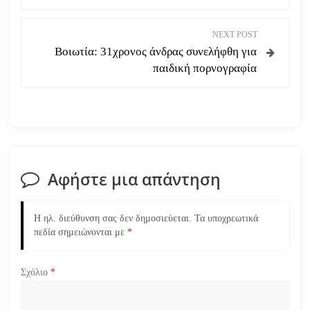
ο
NEXT POST
ή
Βοιωτία: 31χρονος άνδρας συνελήφθη για
παιδική πορνογραφία
γ
η
σ
η
Αφήστε μια απάντηση
ά
Η ηλ. διεύθυνση σας δεν δημοσιεύεται.
Τα υποχρεωτικά
ρ
πεδία σημειώνονται με
*
θ
Σχόλιο
*
ρ