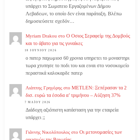
υπάρχει το Σωματειο Εργαζομένων Δήμου
Λεβαδεων, το οποίο δεν είναι παράταξη. Βλέπω
δημοσιεύσετε σχεδόν…
Ο Οσιος Σεραφείμ της Δομβούς
Myriam Drakou
στο
και το άβατο για τις γυναίκες
10 ΙΟΥΝΊΟΥ 2026
ο πατερ παχωμιοσ 60 χρονια υπηρετει το μοναστηρι
τωρα χτυπησε το ποδι του και ειναι στο νοσοκομείο
περαστικά καλοκαρδε πατερ
METLEN: Ξεπέρασαν τα 2
Λιάππης Γρηγόρης
στο
δισ. ευρώ τα έσοδα α’ τριμήνου – Αύξηση 37%
7 ΜΑΪ́ΟΥ 2026
Διάδοχη αξιόπιστη κατάσταση για την εταιρεία
υπάρχει ;;
Οι μετονομασίες των
Γιάννης Νικολόπουλος
στο
οικισμών της Βοιωτίας