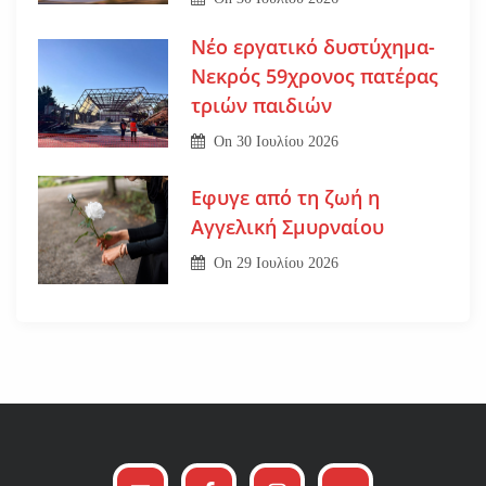
Νέο εργατικό δυστύχημα-
Νεκρός 59χρονος πατέρας
τριών παιδιών
On
30 Ιουλίου 2026
Εφυγε από τη ζωή η
Αγγελική Σμυρναίου
On
29 Ιουλίου 2026