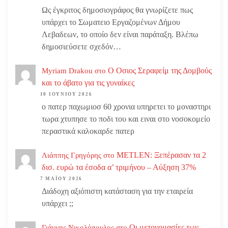
Ως έγκριτος δημοσιογράφος θα γνωρίζετε πως
υπάρχει το Σωματειο Εργαζομένων Δήμου
Λεβαδεων, το οποίο δεν είναι παράταξη. Βλέπω
δημοσιεύσετε σχεδόν…
Ο Οσιος Σεραφείμ της Δομβούς
Myriam Drakou
στο
και το άβατο για τις γυναίκες
10 ΙΟΥΝΊΟΥ 2026
ο πατερ παχωμιοσ 60 χρονια υπηρετει το μοναστηρι
τωρα χτυπησε το ποδι του και ειναι στο νοσοκομείο
περαστικά καλοκαρδε πατερ
METLEN: Ξεπέρασαν τα 2
Λιάππης Γρηγόρης
στο
δισ. ευρώ τα έσοδα α’ τριμήνου – Αύξηση 37%
7 ΜΑΪ́ΟΥ 2026
Διάδοχη αξιόπιστη κατάσταση για την εταιρεία
υπάρχει ;;
Οι μετονομασίες των
Γιάννης Νικολόπουλος
στο