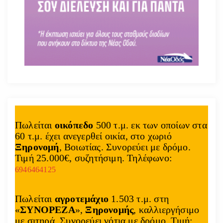
Πωλείται
οικόπεδο
500 τ.μ. εκ των οποίων στα
60 τ.μ. έχει ανεγερθεί οικία, στο χωριό
Ξηρονομή
, Βοιωτίας. Συνορεύει με δρόμο.
Τιμή 25.000€, συζητήσιμη. Τηλέφωνο:
6946464125
Πωλείται
αγροτεμάχιο
1.503 τ.μ. στη
«
ΣΥΝΟΡΕΖΑ
»,
Ξηρονομής
, καλλιεργήσιμο
με σιτηρά. Συνορεύει νότια με δρόμο. Τιμή: