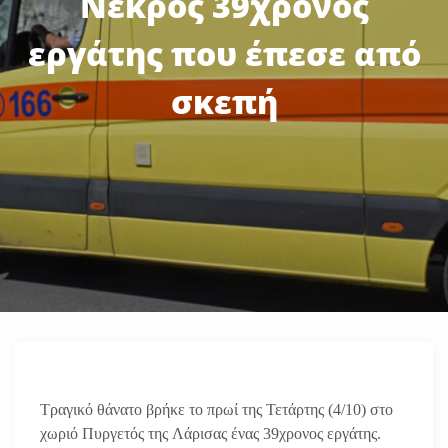
Νεκρός 39χρονος
εργάτης που έπεσε από
σκεπή
Τραγικό θάνατο βρήκε το πρωί της Τετάρτης (4/10) στο
χωριό Πυργετός της Λάρισας ένας 39χρονος εργάτης.