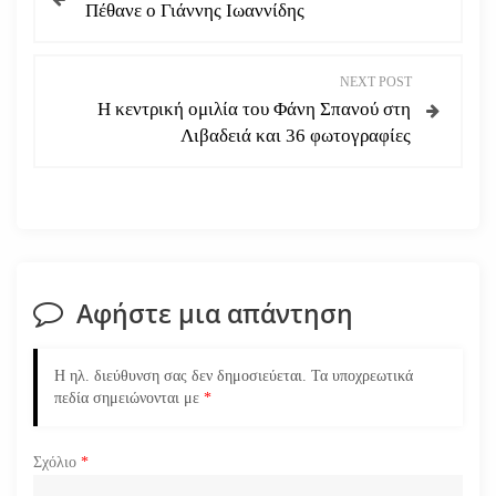
Πέθανε ο Γιάννης Ιωαννίδης
λ
ο
NEXT POST
Η κεντρική ομιλία του Φάνη Σπανού στη
ή
Λιβαδειά και 36 φωτογραφίες
γ
η
σ
Αφήστε μια απάντηση
η
ά
Η ηλ. διεύθυνση σας δεν δημοσιεύεται.
Τα υποχρεωτικά
πεδία σημειώνονται με
*
ρ
Σχόλιο
*
θ