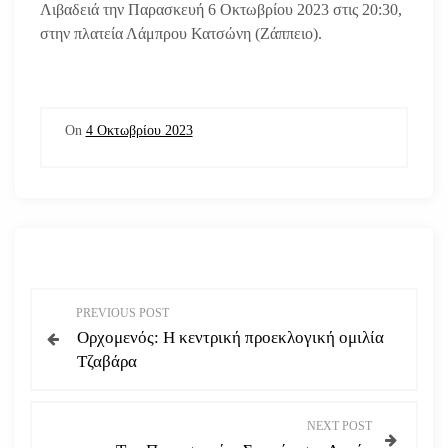
Λιβαδειά την Παρασκευή 6 Οκτωβρίου 2023 στις 20:30,
στην πλατεία Λάμπρου Κατσώνη (Ζάππειο).
On
4 Οκτωβρίου 2023
Π
PREVIOUS POST
Ορχομενός: Η κεντρική προεκλογική ομιλία
λ
Τζαβάρα
ο
NEXT POST
ή