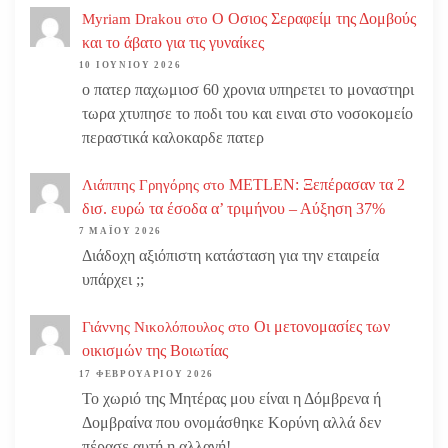
Ο Οσιος Σεραφείμ της Δομβούς
Myriam Drakou
στο
και το άβατο για τις γυναίκες
10 ΙΟΥΝΊΟΥ 2026
ο πατερ παχωμιοσ 60 χρονια υπηρετει το μοναστηρι
τωρα χτυπησε το ποδι του και ειναι στο νοσοκομείο
περαστικά καλοκαρδε πατερ
METLEN: Ξεπέρασαν τα 2
Λιάππης Γρηγόρης
στο
δισ. ευρώ τα έσοδα α’ τριμήνου – Αύξηση 37%
7 ΜΑΪ́ΟΥ 2026
Διάδοχη αξιόπιστη κατάσταση για την εταιρεία
υπάρχει ;;
Οι μετονομασίες των
Γιάννης Νικολόπουλος
στο
οικισμών της Βοιωτίας
17 ΦΕΒΡΟΥΑΡΊΟΥ 2026
Το χωριό της Μητέρας μου είναι η Δόμβρενα ή
Δομβραίνα που ονομάσθηκε Κορύνη αλλά δεν
πέρασε αυτή η αλλαγή!