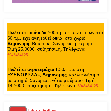
Πωλείται
οικόπεδο
500 τ.μ. εκ των οποίων στα
60 τ.μ. έχει ανεγερθεί οικία, στο χωριό
Ξηρονομή
, Βοιωτίας. Συνορεύει με δρόμο.
Τιμή 25.000€, συζητήσιμη. Τηλέφωνο:
6946464125
Πωλείται
αγροτεμάχιο
1.503 τ.μ. στη
«
ΣΥΝΟΡΕΖΑ
»,
Ξηρονομής
, καλλιεργήσιμο
με σιτηρά. Συνορεύει νότια με δρόμο. Τιμή:
14.500 €, συζητήσιμη. Τηλέφωνο:
6946464125
Like & Follow…