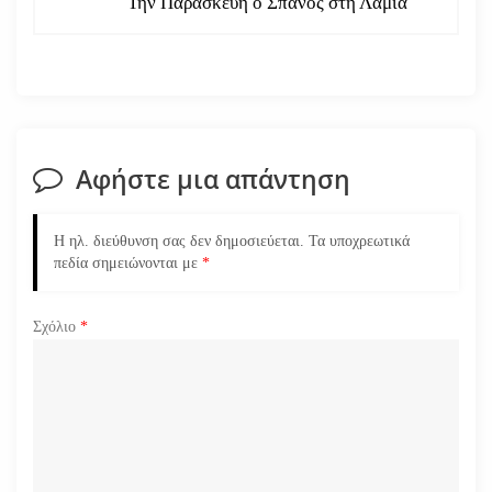
Την Παρασκευή ο Σπανός στη Λαμία
γ
η
σ
Αφήστε μια απάντηση
η
ά
Η ηλ. διεύθυνση σας δεν δημοσιεύεται.
Τα υποχρεωτικά
πεδία σημειώνονται με
*
ρ
Σχόλιο
*
θ
ρ
ω
ν