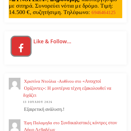
με σιτηρά. Συνορεύει νότια με δρόμο. Τιμή:
14.500 €, συζητήσιμη. Τηλέφωνο:
6946464125
Like & Follow…
«Ανοιχτοί
Χριστίνα Ντούλια -Αυθίνου
στο
Ορίζοντες»: Η μοντέρνα τέχνη εξακολουθεί να
διχάζει
13 ΙΟΥΛΊΟΥ 2026
Εξαιρετική ανάλυση.!
Συνδικαλιστικές κόντρες στον
Έφη Παλαμηδα
στο
Δήμο Λεβαδέων