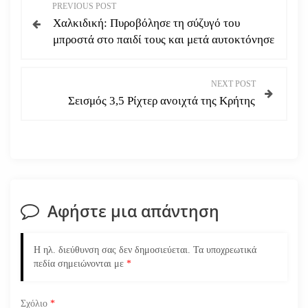
Π
PREVIOUS POST
Χαλκιδική: Πυροβόλησε τη σύζυγό του
λ
μπροστά στο παιδί τους και μετά αυτοκτόνησε
ο
NEXT POST
ή
Σεισμός 3,5 Ρίχτερ ανοιχτά της Κρήτης
γ
η
σ
Αφήστε μια απάντηση
η
ά
Η ηλ. διεύθυνση σας δεν δημοσιεύεται.
Τα υποχρεωτικά
πεδία σημειώνονται με
*
ρ
Σχόλιο
*