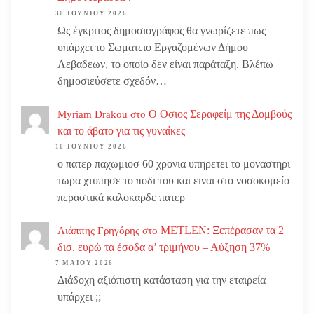
30 ΙΟΥΝΊΟΥ 2026
Ως έγκριτος δημοσιογράφος θα γνωρίζετε πως
υπάρχει το Σωματειο Εργαζομένων Δήμου
Λεβαδεων, το οποίο δεν είναι παράταξη. Βλέπω
δημοσιεύσετε σχεδόν…
Ο Οσιος Σεραφείμ της Δομβούς
Myriam Drakou
στο
και το άβατο για τις γυναίκες
10 ΙΟΥΝΊΟΥ 2026
ο πατερ παχωμιοσ 60 χρονια υπηρετει το μοναστηρι
τωρα χτυπησε το ποδι του και ειναι στο νοσοκομείο
περαστικά καλοκαρδε πατερ
METLEN: Ξεπέρασαν τα 2
Λιάππης Γρηγόρης
στο
δισ. ευρώ τα έσοδα α’ τριμήνου – Αύξηση 37%
7 ΜΑΪ́ΟΥ 2026
Διάδοχη αξιόπιστη κατάσταση για την εταιρεία
υπάρχει ;;