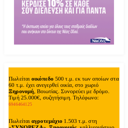
Πωλείται
οικόπεδο
500 τ.μ. εκ των οποίων στα
60 τ.μ. έχει ανεγερθεί οικία, στο χωριό
Ξηρονομή
, Βοιωτίας. Συνορεύει με δρόμο.
Τιμή 25.000€, συζητήσιμη. Τηλέφωνο:
6946464125
Πωλείται
αγροτεμάχιο
1.503 τ.μ. στη
«
ΣΥΝΟΡΕΖΑ
»,
Ξηρονομής
, καλλιεργήσιμο