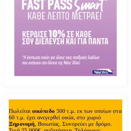
Πωλείται
οικόπεδο
500 τ.μ. εκ των οποίων στα
60 τ.μ. έχει ανεγερθεί οικία, στο χωριό
Ξηρονομή
, Βοιωτίας. Συνορεύει με δρόμο.
Τιμή 25.000€, συζητήσιμη. Τηλέφωνο: