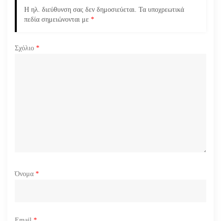
Η ηλ. διεύθυνση σας δεν δημοσιεύεται.
Τα υποχρεωτικά
ρ
πεδία σημειώνονται με
*
θ
Σχόλιο
*
ρ
ω
ν
Όνομα
*
Email
*