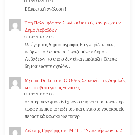
13 ΙΟΥΛΊΟΥ 2026
Εξαιρετική ανάλυση.!
Συνδικαλιστικές κόντρες στον
Έφη Παλαμηδα
στο
Δήμο Λεβαδέων
30 ΙΟΥΝΊΟΥ 2026
Ως έγκριτος δημοσιογράφος θα γνωρίζετε πως
υπάρχει το Σωματειο Εργαζομένων Δήμου
Λεβαδεων, το οποίο δεν είναι παράταξη. Βλέπω
δημοσιεύσετε σχεδόν…
Ο Οσιος Σεραφείμ της Δομβούς
Myriam Drakou
στο
και το άβατο για τις γυναίκες
10 ΙΟΥΝΊΟΥ 2026
ο πατερ παχωμιοσ 60 χρονια υπηρετει το μοναστηρι
τωρα χτυπησε το ποδι του και ειναι στο νοσοκομείο
περαστικά καλοκαρδε πατερ
METLEN: Ξεπέρασαν τα 2
Λιάππης Γρηγόρης
στο