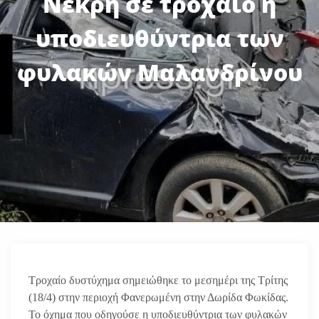
Νεκρή σε τροχαίο η
υποδιευθύντρια των
φυλακών Μαλανδρίνου
Τροχαίο δυστύχημα σημειώθηκε το μεσημέρι της Τρίτης
(18/4) στην περιοχή Φανερωμένη στην Δωρίδα Φωκίδας.
Το όχημα που οδηγούσε η υποδιευθύντρια των φυλακών