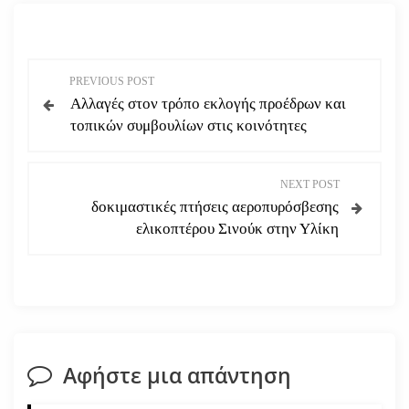
Π
PREVIOUS POST
Αλλαγές στον τρόπο εκλογής προέδρων και
λ
τοπικών συμβουλίων στις κοινότητες
ο
NEXT POST
ή
δοκιμαστικές πτήσεις αεροπυρόσβεσης
ελικοπτέρου Σινούκ στην Υλίκη
γ
η
σ
η
Αφήστε μια απάντηση
ά