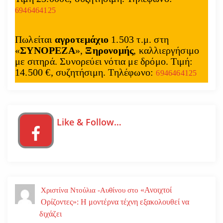
6946464125
Πωλείται
αγροτεμάχιο
1.503 τ.μ. στη
«
ΣΥΝΟΡΕΖΑ
»,
Ξηρονομής
, καλλιεργήσιμο
με σιτηρά. Συνορεύει νότια με δρόμο. Τιμή:
14.500 €, συζητήσιμη. Τηλέφωνο:
6946464125
Like & Follow…
«Ανοιχτοί
Χριστίνα Ντούλια -Αυθίνου
στο
Ορίζοντες»: Η μοντέρνα τέχνη εξακολουθεί να
διχάζει