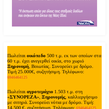
Πωλείται
οικόπεδο
500 τ.μ. εκ των οποίων στα
60 τ.μ. έχει ανεγερθεί οικία, στο χωριό
Ξηρονομή
, Βοιωτίας. Συνορεύει με δρόμο.
Τιμή 25.000€, συζητήσιμη. Τηλέφωνο:
6946464125
Πωλείται
αγροτεμάχιο
1.503 τ.μ. στη
«
ΣΥΝΟΡΕΖΑ
»,
Ξηρονομής
, καλλιεργήσιμο
με σιτηρά. Συνορεύει νότια με δρόμο. Τιμή:
14.500 €, συζητήσιμη. Τηλέφωνο:
6946464125