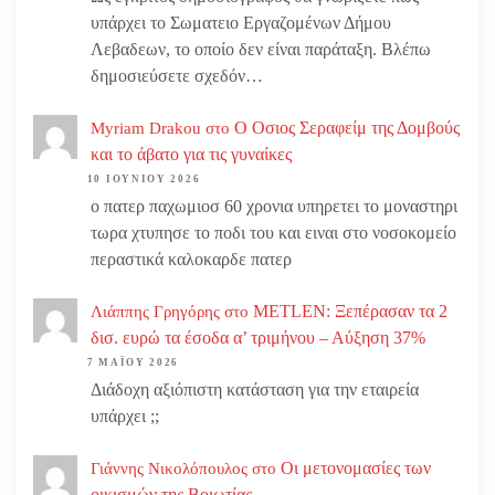
υπάρχει το Σωματειο Εργαζομένων Δήμου
Λεβαδεων, το οποίο δεν είναι παράταξη. Βλέπω
δημοσιεύσετε σχεδόν…
Ο Οσιος Σεραφείμ της Δομβούς
Myriam Drakou
στο
και το άβατο για τις γυναίκες
10 ΙΟΥΝΊΟΥ 2026
ο πατερ παχωμιοσ 60 χρονια υπηρετει το μοναστηρι
τωρα χτυπησε το ποδι του και ειναι στο νοσοκομείο
περαστικά καλοκαρδε πατερ
METLEN: Ξεπέρασαν τα 2
Λιάππης Γρηγόρης
στο
δισ. ευρώ τα έσοδα α’ τριμήνου – Αύξηση 37%
7 ΜΑΪ́ΟΥ 2026
Διάδοχη αξιόπιστη κατάσταση για την εταιρεία
υπάρχει ;;
Οι μετονομασίες των
Γιάννης Νικολόπουλος
στο
οικισμών της Βοιωτίας