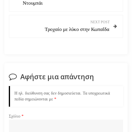
λ
Ντουμπάι
ο
NEXT POST
ή
Τροχαίο με λύκο στην Κωπαΐδα
γ
η
σ
Αφήστε μια απάντηση
η
ά
Η ηλ. διεύθυνση σας δεν δημοσιεύεται.
Τα υποχρεωτικά
πεδία σημειώνονται με
*
ρ
Σχόλιο
*
θ