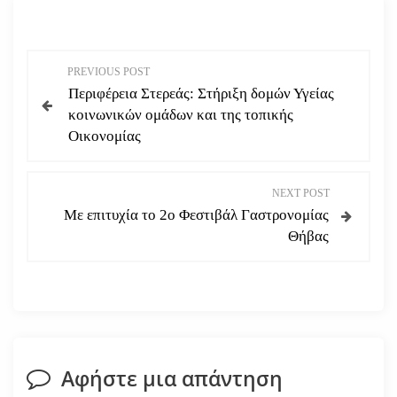
Π
PREVIOUS POST
Περιφέρεια Στερεάς: Στήριξη δομών Υγείας
λ
κοινωνικών ομάδων και της τοπικής
Οικονομίας
ο
ή
NEXT POST
Με επιτυχία το 2ο Φεστιβάλ Γαστρονομίας
γ
Θήβας
η
σ
η
Αφήστε μια απάντηση
ά