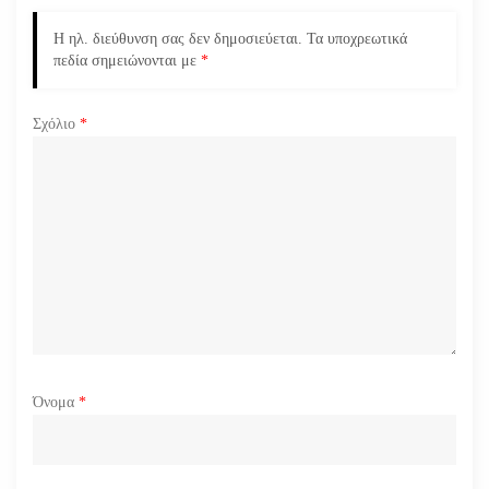
ρ
Η ηλ. διεύθυνση σας δεν δημοσιεύεται.
Τα υποχρεωτικά
πεδία σημειώνονται με
*
θ
ρ
Σχόλιο
*
ω
ν
Όνομα
*