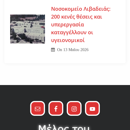
Νοσοκομείο Λιβαδειάς:
200 κενές θέσεις και
υπερεργασία
καταγγέλλουν οι
υγειονομικοί
On
13 Μαΐου 2026