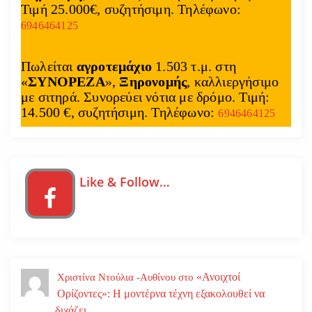
Τιμή 25.000€, συζητήσιμη. Τηλέφωνο:
6946464125
Πωλείται
αγροτεμάχιο
1.503 τ.μ. στη
«
ΣΥΝΟΡΕΖΑ
»,
Ξηρονομής
, καλλιεργήσιμο
με σιτηρά. Συνορεύει νότια με δρόμο. Τιμή:
14.500 €, συζητήσιμη. Τηλέφωνο:
6946464125
Like & Follow…
«Ανοιχτοί
Χριστίνα Ντούλια -Αυθίνου
στο
Ορίζοντες»: Η μοντέρνα τέχνη εξακολουθεί να
διχάζει