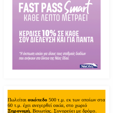
Πωλείται
οικόπεδο
500 τ.μ. εκ των οποίων στα
60 τ.μ. έχει ανεγερθεί οικία, στο χωριό
Ξηρονομή
, Βοιωτίας. Συνορεύει με δρόμο.