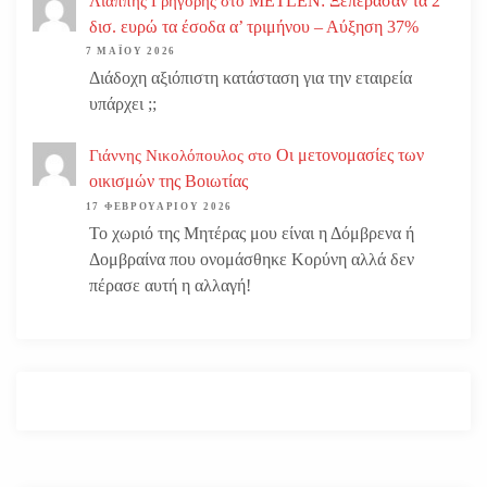
METLEN: Ξεπέρασαν τα 2
Λιάππης Γρηγόρης
στο
δισ. ευρώ τα έσοδα α’ τριμήνου – Αύξηση 37%
7 ΜΑΪ́ΟΥ 2026
Διάδοχη αξιόπιστη κατάσταση για την εταιρεία
υπάρχει ;;
Οι μετονομασίες των
Γιάννης Νικολόπουλος
στο
οικισμών της Βοιωτίας
17 ΦΕΒΡΟΥΑΡΊΟΥ 2026
Το χωριό της Μητέρας μου είναι η Δόμβρενα ή
Δομβραίνα που ονομάσθηκε Κορύνη αλλά δεν
πέρασε αυτή η αλλαγή!