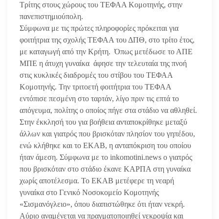
Τρίτης στους χώρους του ΤΕΦΑΑ Κομοτηνής, στην
πανεπιστημιούπολη.
Σύμφωνα με τις πρώτες πληροφορίες πρόκειται για
φοιτήτρια της σχολής ΤΕΦΑΑ του ΔΠΘ, στο τρίτο έτος,
με καταγωγή από την Κρήτη. Όπως μετέδωσε το ΑΠΕ
ΜΠΕ η άτυχη γυναίκα άφησε την τελευταία της πνοή
στις κυκλικές διαδρομές του στίβου του ΤΕΦΑΑ
Κομοτηνής. Την τριτοετή φοιτήτρια του ΤΕΦΑΑ
εντόπισε πεσμένη στο ταρτάν, λίγο πριν τις επτά το
απόγευμα, πολίτης ο οποίος πήγε στα στάδιο να αθληθεί.
Στην έκκλησή του για βοήθεια ανταποκρίθηκε μεταξύ
άλλων και γιατρός που βρισκόταν πλησίον του γηπέδου,
ενώ κλήθηκε και το ΕΚΑΒ, η ανταπόκριση του οποίου
ήταν άμεση. Σύμφωνα με το inkomotini.news ο γιατρός
που βρισκόταν στο στάδιο έκανε ΚΑΡΠΑ στη γυναίκα
χωρίς αποτέλεσμα. Το ΕΚΑΒ μετέφερε τη νεαρή
γυναίκα στο Γενικό Νοσοκομείο Κομοτηνής
«Σισμανόγλειο», όπου διαπιστώθηκε ότι ήταν νεκρή.
Αύριο αναμένεται να πραγματοποιηθεί νεκροψία και