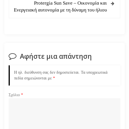
ή
Protergia Sun Save – Οικονομία και
Ενεργειακή αυτονομία με τη δύναμη του ήλιου
γ
η
σ
η
Αφήστε μια απάντηση
ά
Η ηλ. διεύθυνση σας δεν δημοσιεύεται.
Τα υποχρεωτικά
ρ
πεδία σημειώνονται με
*
θ
Σχόλιο
*
ρ
ω