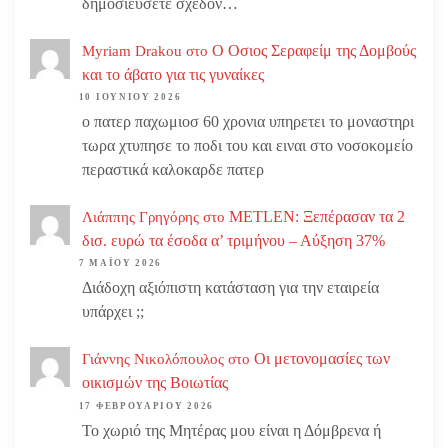
δημοσιεύσετε σχεδόν…
Ο Οσιος Σεραφείμ της Δομβούς
Myriam Drakou
στο
και το άβατο για τις γυναίκες
10 ΙΟΥΝΊΟΥ 2026
ο πατερ παχωμιοσ 60 χρονια υπηρετει το μοναστηρι
τωρα χτυπησε το ποδι του και ειναι στο νοσοκομείο
περαστικά καλοκαρδε πατερ
METLEN: Ξεπέρασαν τα 2
Λιάππης Γρηγόρης
στο
δισ. ευρώ τα έσοδα α’ τριμήνου – Αύξηση 37%
7 ΜΑΪ́ΟΥ 2026
Διάδοχη αξιόπιστη κατάσταση για την εταιρεία
υπάρχει ;;
Οι μετονομασίες των
Γιάννης Νικολόπουλος
στο
οικισμών της Βοιωτίας
17 ΦΕΒΡΟΥΑΡΊΟΥ 2026
Το χωριό της Μητέρας μου είναι η Δόμβρενα ή