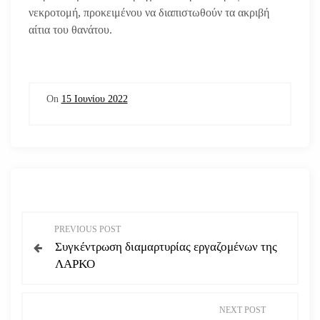
νεκροτομή, προκειμένου να διαπιστωθούν τα ακριβή
αίτια του θανάτου.
On
15 Ιουνίου 2022
Π
PREVIOUS POST
Συγκέντρωση διαμαρτυρίας εργαζομένων της
λ
ΛΑΡΚΟ
ο
NEXT POST