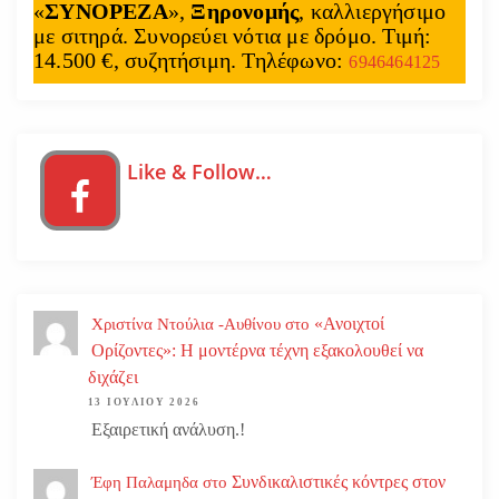
«
ΣΥΝΟΡΕΖΑ
»,
Ξηρονομής
, καλλιεργήσιμο
με σιτηρά. Συνορεύει νότια με δρόμο. Τιμή:
14.500 €, συζητήσιμη. Τηλέφωνο:
6946464125
Like & Follow…
«Ανοιχτοί
Χριστίνα Ντούλια -Αυθίνου
στο
Ορίζοντες»: Η μοντέρνα τέχνη εξακολουθεί να
διχάζει
13 ΙΟΥΛΊΟΥ 2026
Εξαιρετική ανάλυση.!
Συνδικαλιστικές κόντρες στον
Έφη Παλαμηδα
στο