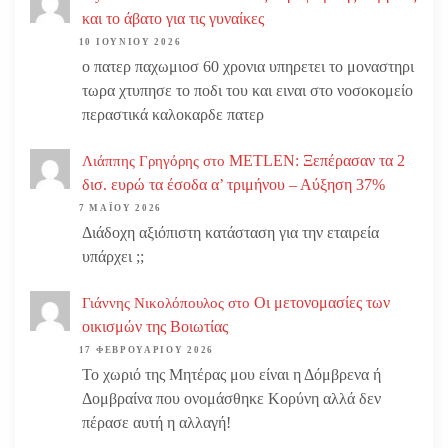
και το άβατο για τις γυναίκες
10 ΙΟΥΝΊΟΥ 2026
ο πατερ παχωμιοσ 60 χρονια υπηρετει το μοναστηρι
τωρα χτυπησε το ποδι του και ειναι στο νοσοκομείο
περαστικά καλοκαρδε πατερ
METLEN: Ξεπέρασαν τα 2
Λιάππης Γρηγόρης
στο
δισ. ευρώ τα έσοδα α’ τριμήνου – Αύξηση 37%
7 ΜΑΪ́ΟΥ 2026
Διάδοχη αξιόπιστη κατάσταση για την εταιρεία
υπάρχει ;;
Οι μετονομασίες των
Γιάννης Νικολόπουλος
στο
οικισμών της Βοιωτίας
17 ΦΕΒΡΟΥΑΡΊΟΥ 2026
Το χωριό της Μητέρας μου είναι η Δόμβρενα ή
Δομβραίνα που ονομάσθηκε Κορύνη αλλά δεν
πέρασε αυτή η αλλαγή!