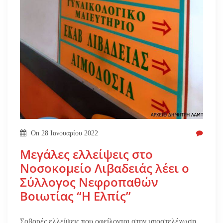
On
28 Ιανουαρίου 2022
Μεγάλες ελλείψεις στο
Νοσοκομείο Λιβαδειάς λέει ο
Σύλλογος Νεφροπαθών
Βοιωτίας “Η Ελπίς”
Σοβαρές ελλείψεις που οφείλονται στην υποστελέχωση