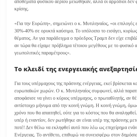
αποθέματα φυσικού αερίου μειώθηκαν, αλλά οι αρμόδιοι δεν 
κρίσης.
«Για την Ευρώπη», σημειώνει ο κ. Μυτιληναίος, «οι επιλογές ε
30%-40% σε ορυκτά καύσιμα. Το υπόλοιπο το εισάγει, κυρίως 
θέματος. Αν για παράδειγμα ο πρόεδρος Τραμπ δεν είχε επιβά
αν τώρα θα είχαμε πρόβλημα τέτοιου μεγέθους με το φυσικό α
γεωπολιτικές παραμέτρους».
Το κλειδί της ενεργειακής ανεξαρτησί
Για τους υπέρμαχους της πράσινης ενέργειας, εκεί βρίσκεται κ
ευρωπαϊκών χωρών. Ο κ. Μυτιληναίος συμφωνεί, αλλά παρατ
αποφάσισε να γίνει ο κύριος υπέρμαχος, ο πρωταθλητής, αν θέ
αντίστοιχο μήνυμα από την κοινή γνώμη. Η κοινή γνώμη, όμως,
χρόνο που θα απαιτηθεί, ούτε για το κόστος που θα αναληφθεί
υπέρ ή εναντίον, δεν ρωτήθηκε αν είναι υπέρ της πράσινης μ
ποτέ! Δεν θέλω να εκληφθεί αυτό που λέω ως επιχείρημα ενά
Ενέργειας. Το αντίθετο, επιθυμώ να συνεισφέρω στον δημόσιο