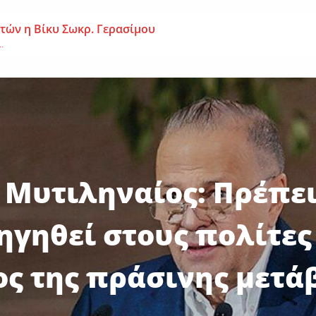
 ετών η Βίκυ Σωκρ. Γερασίμου
.
χρονος – Επεσε από τη σκαλωσιά
..
μοναχή Ευπραξία (Κουκουλούδη)
ουκουλούδη), σε ηλικία...
. Μυτιληναίος: Πρέπει
ηγηθεί στους πολίτες
ος της πράσινης μετά