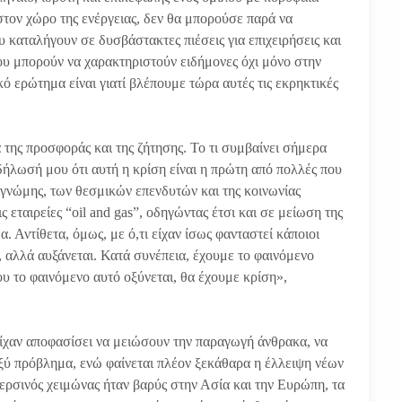
 στον χώρο της ενέργειας, δεν θα μπορούσε παρά να
υ καταλήγουν σε δυσβάστακτες πιέσεις για επιχειρήσεις και
που μπορούν να χαρακτηριστούν ειδήμονες όχι μόνο στην
ό ερώτημα είναι γιατί βλέπουμε τώρα αυτές τις εκρηκτικές
της προσφοράς και της ζήτησης. Το τι συμβαίνει σήμερα
 δήλωσή μου ότι αυτή η κρίση είναι η πρώτη από πολλές που
 γνώμης, των θεσμικών επενδυτών και της κοινωνίας
εταιρείες “oil and gas”, οδηγώντας έτσι και σε μείωση της
 Αντίθετα, όμως, με ό,τι είχαν ίσως φανταστεί κάποιοι
, αλλά αυξάνεται. Κατά συνέπεια, έχουμε το φαινόμενο
υ το φαινόμενο αυτό οξύνεται, θα έχουμε κρίση»,
ίχαν αποφασίσει να μειώσουν την παραγωγή άνθρακα, να
ξύ πρόβλημα, ενώ φαίνεται πλέον ξεκάθαρα η έλλειψη νέων
ερσινός χειμώνας ήταν βαρύς στην Ασία και την Ευρώπη, τα