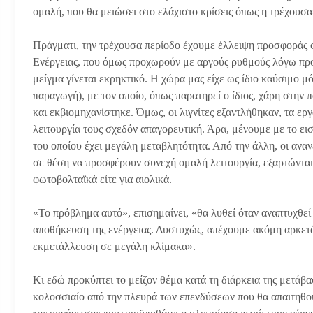
ομαλή, που θα μειώσει στο ελάχιστο κρίσεις όπως η τρέχουσα
Πράγματι, την τρέχουσα περίοδο έχουμε έλλειψη προσφοράς 
Ενέργειας, που όμως προχωρούν με αργούς ρυθμούς λόγω πρ
μείγμα γίνεται εκρηκτικό. Η χώρα μας είχε ως ίδιο καύσιμο μ
παραγωγή), με τον οποίο, όπως παρατηρεί ο ίδιος, χάρη στη
και εκβιομηχανίστηκε. Όμως, οι λιγνίτες εξαντλήθηκαν, τα ε
λειτουργία τους σχεδόν απαγορευτική. Άρα, μένουμε με το εισ
του οποίου έχει μεγάλη μεταβλητότητα. Από την άλλη, οι ανα
σε θέση να προσφέρουν συνεχή ομαλή λειτουργία, εξαρτώνται α
φωτοβολταϊκά είτε για αιολικά.
«Το πρόβλημα αυτό», επισημαίνει, «θα λυθεί όταν αναπτυχθε
αποθήκευση της ενέργειας. Δυστυχώς, απέχουμε ακόμη αρκετά χ
εκμετάλλευση σε μεγάλη κλίμακα».
Κι εδώ προκύπτει το μείζον θέμα κατά τη διάρκεια της μετάβα
κολοσσιαίο από την πλευρά των επενδύσεων που θα απαιτηθού