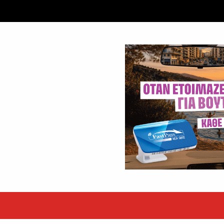
ταξύ δύο ανδρών στο κέντρο της Θήβας
 βράδυ της Πέμπτης,...
εκόρ τα EBITDA το εξάμηνο
υψηλές επιδόσεις κατά...