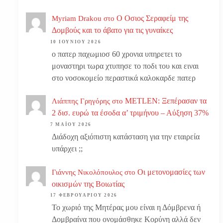
Ο Οσιος Σεραφείμ της
Myriam Drakou
στο
Δομβούς και το άβατο για τις γυναίκες
10 ΙΟΥΝΊΟΥ 2026
ο πατερ παχωμιοσ 60 χρονια υπηρετει το
μοναστηρι τωρα χτυπησε το ποδι του και ειναι
στο νοσοκομείο περαστικά καλοκαρδε πατερ
METLEN: Ξεπέρασαν τα
Λιάππης Γρηγόρης
στο
2 δισ. ευρώ τα έσοδα α’ τριμήνου – Αύξηση 37%
7 ΜΑΪ́ΟΥ 2026
Διάδοχη αξιόπιστη κατάσταση για την εταιρεία
υπάρχει ;;
Οι μετονομασίες των
Γιάννης Νικολόπουλος
στο
οικισμών της Βοιωτίας
17 ΦΕΒΡΟΥΑΡΊΟΥ 2026
Το χωριό της Μητέρας μου είναι η Δόμβρενα ή
Δομβραίνα που ονομάσθηκε Κορύνη αλλά δεν