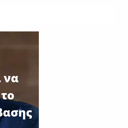
 να
 το
βασης