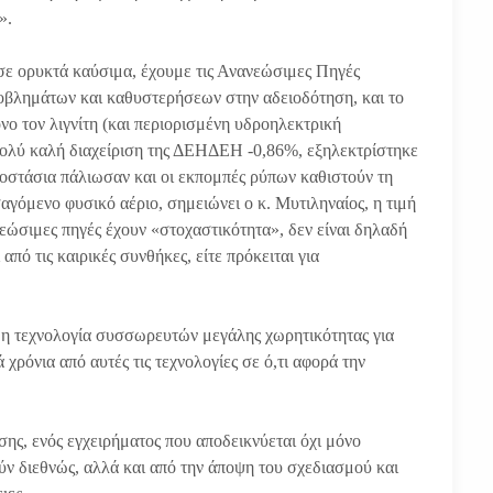
».
σε ορυκτά καύσιμα, έχουμε τις Ανανεώσιμες Πηγές
οβλημάτων και καθυστερήσεων στην αδειοδότηση, και το
όνο τον λιγνίτη (και περιορισμένη υδροηλεκτρική
ν πολύ καλή διαχείριση της ΔΕΗΔΕΗ -0,86%, εξηλεκτρίστηκε
ργοστάσια πάλιωσαν και οι εκπομπές ρύπων καθιστούν τη
αγόμενο φυσικό αέριο, σημειώνει ο κ. Μυτιληναίος, η τιμή
νεώσιμες πηγές έχουν «στοχαστικότητα», δεν είναι δηλαδή
πό τις καιρικές συνθήκες, είτε πρόκειται για
ί η τεχνολογία συσσωρευτών μεγάλης χωρητικότητας για
ρόνια από αυτές τις τεχνολογίες σε ό,τι αφορά την
σης, ενός εγχειρήματος που αποδεικνύεται όχι μόνο
ν διεθνώς, αλλά και από την άποψη του σχεδιασμού και