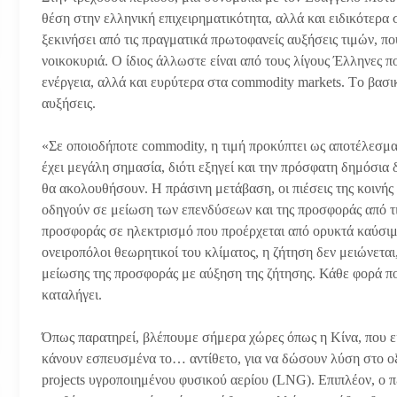
θέση στην ελληνική επιχειρηματικότητα, αλλά και ειδικότερα
ξεκινήσει από τις πραγματικά πρωτοφανείς αυξήσεις τιμών, πο
νοικοκυριά. Ο ίδιος άλλωστε είναι από τους λίγους Έλληνες 
ενέργεια, αλλά και ευρύτερα στα commodity markets. Tο βασικ
αυξήσεις.
«Σε οποιοδήποτε commodity, η τιμή προκύπτει ως αποτέλεσμα 
έχει μεγάλη σημασία, διότι εξηγεί και την πρόσφατη δημόσια
θα ακολουθήσουν. Η πράσινη μετάβαση, οι πιέσεις της κοινής
οδηγούν σε μείωση των επενδύσεων και της προσφοράς από τις 
προσφοράς σε ηλεκτρισμό που προέρχεται από ορυκτά καύσιμα.
ονειροπόλοι θεωρητικοί του κλίματος, η ζήτηση δεν μειώνεται
μείωσης της προσφοράς με αύξηση της ζήτησης. Κάθε φορά πο
καταλήγει.
Όπως παρατηρεί, βλέπουμε σήμερα χώρες όπως η Κίνα, που ε
κάνουν εσπευσμένα το… αντίθετο, για να δώσουν λύση στο ο
projects υγροποιημένου φυσικού αερίου (LNG). Επιπλέον, ο π