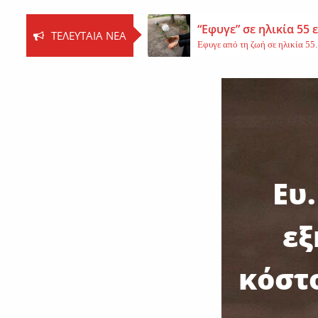
“Εφυγε” σε ηλικία 55
ΤΕΛΕΥΤΑΊΑ ΝΈΑ
Εφυγε από τη ζωή σε ηλικία 55..
Βοιωτία: Νεκρός ο 62
Τη ζωή του έχασε ο 62χρονος Ι..
Εφυγε από τη ζωή η 
Εκοιμήθη η μοναχή Ευπραξία (Κ
Ευ
εξ
κόστ