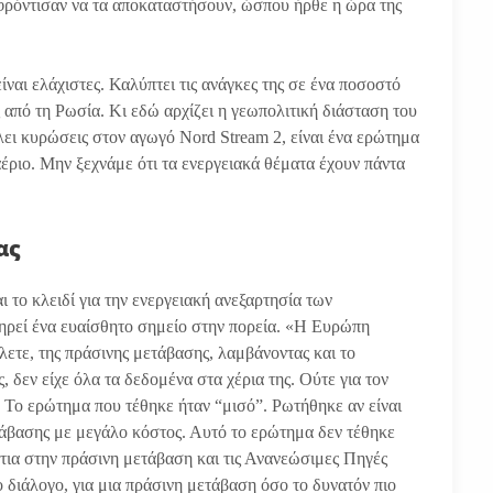
φρόντισαν να τα αποκαταστήσουν, ώσπου ήρθε η ώρα της
ίναι ελάχιστες. Καλύπτει τις ανάγκες της σε ένα ποσοστό
από τη Ρωσία. Κι εδώ αρχίζει η γεωπολιτική διάσταση του
λει κυρώσεις στον αγωγό Nord Stream 2, είναι ένα ερώτημα
έριο. Μην ξεχνάμε ότι τα ενεργειακά θέματα έχουν πάντα
ας
αι το κλειδί για την ενεργειακή ανεξαρτησία των
ηρεί ένα ευαίσθητο σημείο στην πορεία. «Η Ευρώπη
λετε, της πράσινης μετάβασης, λαμβάνοντας και το
 δεν είχε όλα τα δεδομένα στα χέρια της. Ούτε για τον
. Το ερώτημα που τέθηκε ήταν “μισό”. Ρωτήθηκε αν είναι
ετάβασης με μεγάλο κόστος. Αυτό το ερώτημα δεν τέθηκε
ντια στην πράσινη μετάβαση και τις Ανανεώσιμες Πηγές
 διάλογο, για μια πράσινη μετάβαση όσο το δυνατόν πιο