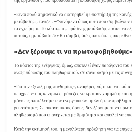
της οργάνωσης που προϋποθέτει η υλοποίηση χωρίς παρενέργε
«Είναι πολύ σημαντικό να διατηρηθεί η υποστήριξη της κοινή
μετάβασης», τονίζει. «Φαινόμενα όπως αυτά που συμβαίνουν τ
το εγχείρημα. Το κόστος της πράσινης μετάβασης πρέπει να εξ
αυτούς, η μετάβαση δεν θα συμβεί, όσες αποφάσεις υπερεθνικ
«Δεν ξέρουμε τι να πρωτοφοβηθούμε
Το κόστος της ενέργειας, όμως, αποτελεί έναν παράγοντα του
αναζωπύρωσης του πληθωρισμού, σε συνδυασμό με τις συνεχι
«Για την εξέλιξη της πανδημίας», αναφέρει, «ό,τι και να πούμ
υποχρεώνει τις κεντρικές τράπεζες να κρατούν χαμηλά ή και 
μόνο ως αποτέλεσμα των ενεργειακών τιμών ή των προβλημάτ
ρευστότητας. Σε οικονομικούς όρους, δεν ξέρουμε τι να πρωτ
πληθωρισμό που επανέρχεται με δριμύτητα και απειλεί να επισ
Κατά την εκτίμησή του, η μεγαλύτερη πρόκληση για τις επιχει