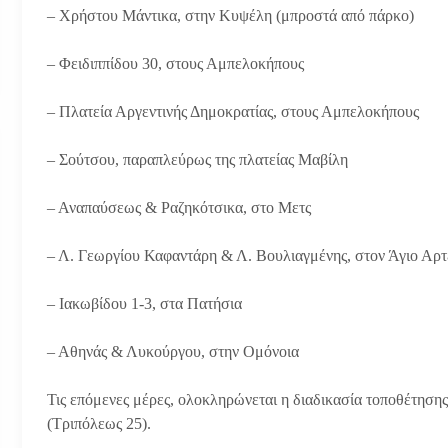
– Χρήστου Μάντικα, στην Κυψέλη (μπροστά από πάρκο)
– Φειδιππίδου 30, στους Αμπελοκήπους
– Πλατεία Αργεντινής Δημοκρατίας, στους Αμπελοκήπους
– Σούτσου, παραπλεύρως της πλατείας Μαβίλη
– Αναπαύσεως & Ραζηκότσικα, στο Μετς
– Λ. Γεωργίου Καφαντάρη & Λ. Βουλιαγμένης, στον Άγιο Αρτ
– Ιακωβίδου 1-3, στα Πατήσια
– Αθηνάς & Λυκούργου, στην Ομόνοια
Τις επόμενες μέρες, ολοκληρώνεται η διαδικασία τοποθέτηση
(Τριπόλεως 25).