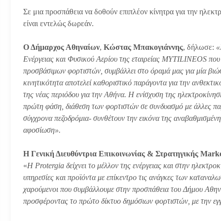
Σε μια προσπάθεια να δοθούν επιπλέον κίνητρα για την ηλεκτ
είναι εντελώς δωρεάν.
Ο Δήμαρχος Αθηναίων
,
Κώστας Μπακογιάννης
, δήλωσε:
«
Ενέργειας και Φυσικού Αερίου της εταιρείας MYTILINEOS που
προσβάσιμων φορτιστών, συμβάλλει στο όραμά μας για μία βιώσ
κινητικότητα αποτελεί καθοριστικό παράγοντα για την ανθεκτι
της νέας περιόδου για την Αθήνα. Η ενίσχυση της ηλεκτροκίνη
πρώτη φάση, διάθεση των φορτιστών σε συνδυασμό με άλλες πα
σύγχρονα πεζοδρόμια- συνθέτουν την εικόνα της αναβαθμισμένη
αφοσίωση».
Η Γενική Διευθύντρια Επικοινωνίας & Στρατηγικής Mar
«
Η Protergia δείχνει το μέλλον της ενέργειας και στην ηλεκτρο
υπηρεσίες και προϊόντα με επίκεντρο τις ανάγκες των καταναλωτ
χαρούμενοι που συμβάλλουμε στην προσπάθεια του Δήμου Αθηνα
προσφέροντας το πρώτο δίκτυο δημόσιων φορτιστών, με την ε