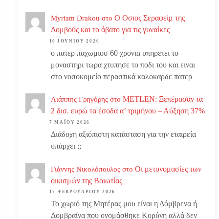
Ο Οσιος Σεραφείμ της
Myriam Drakou
στο
Δομβούς και το άβατο για τις γυναίκες
10 ΙΟΥΝΊΟΥ 2026
ο πατερ παχωμιοσ 60 χρονια υπηρετει το
μοναστηρι τωρα χτυπησε το ποδι του και ειναι
στο νοσοκομείο περαστικά καλοκαρδε πατερ
METLEN: Ξεπέρασαν τα
Λιάππης Γρηγόρης
στο
2 δισ. ευρώ τα έσοδα α’ τριμήνου – Αύξηση 37%
7 ΜΑΪ́ΟΥ 2026
Διάδοχη αξιόπιστη κατάσταση για την εταιρεία
υπάρχει ;;
Οι μετονομασίες των
Γιάννης Νικολόπουλος
στο
οικισμών της Βοιωτίας
17 ΦΕΒΡΟΥΑΡΊΟΥ 2026
Το χωριό της Μητέρας μου είναι η Δόμβρενα ή
Δομβραίνα που ονομάσθηκε Κορύνη αλλά δεν