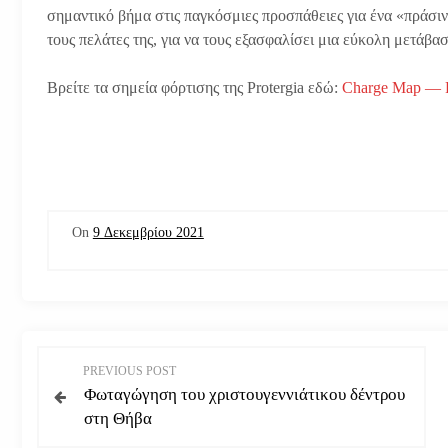
σημαντικό βήμα στις παγκόσμιες προσπάθειες για ένα «πράσιν
τους πελάτες της, για να τους εξασφαλίσει μια εύκολη μετάβ
Βρείτε τα σημεία φόρτισης της Protergia εδώ:
Charge Map — P
On
9 Δεκεμβρίου 2021
Π
PREVIOUS POST
Φωταγώγηση του χριστουγεννιάτικου δέντρου
λ
στη Θήβα