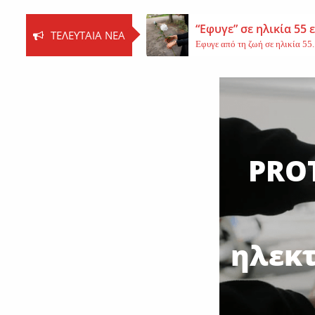
“Εφυγε” σε ηλικία 55
ΤΕΛΕΥΤΑΊΑ ΝΈΑ
Εφυγε από τη ζωή σε ηλικία 55..
Βοιωτία: Νεκρός ο 62
Τη ζωή του έχασε ο 62χρονος Ι..
Εφυγε από τη ζωή η 
Εκοιμήθη η μοναχή Ευπραξία (Κ
PROT
ηλεκτ