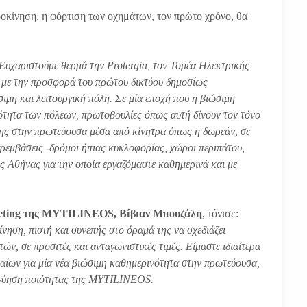
ροκίνηση, η φόρτιση των οχημάτων, τον πρώτο χρόνο, θα
Ευχαριστούμε θερμά την Protergia, τον Τομέα Ηλεκτρικής
 με την προσφορά του πρώτου δικτύου δημοσίως
ιμη και λειτουργική πόλη. Σε μία εποχή που η βιώσιμη
κότητα των πόλεων, πρωτοβουλίες όπως αυτή δίνουν τον τόνο
σης στην πρωτεύουσα μέσα από κίνητρα όπως η δωρεάν, σε
ρεμβάσεις -δρόμοι ήπιας κυκλοφορίας, χώροι περιπάτου,
ς Αθήνας για την οποία εργαζόμαστε καθημερινά και με
keting της MYTILINEOS, Βίβιαν Μπουζάλη
, τόνισε:
κίνηση, πιστή και συνεπής στο όραμά της να σχεδιάζει
ών, σε προσιτές και ανταγωνιστικές τιμές. Είμαστε ιδιαίτερα
ίων για μία νέα βιώσιμη καθημερινότητα στην πρωτεύουσα,
γγύηση ποιότητας της MYTILINEOS.