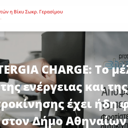
 ετών η Βίκυ Σωκρ. Γερασίμου
.
χρονος – Επεσε από τη σκαλωσιά
..
μοναχή Ευπραξία (Κουκουλούδη)
ουκουλούδη), σε ηλικία...
ERGIA CHARGE: Το μ
της ενέργειας και της
ροκίνησης έχει ήδη 
στον Δήμο Αθηναίων