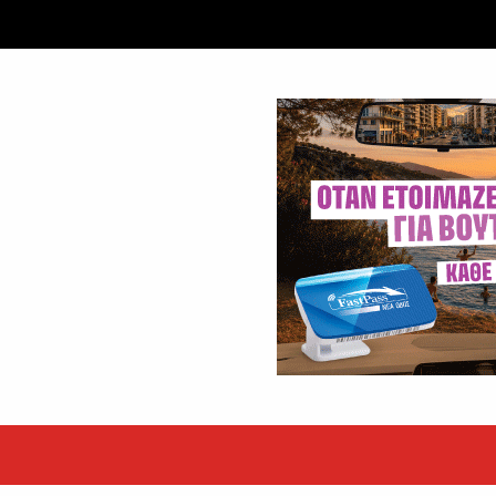
ταξύ δύο ανδρών στο κέντρο της Θήβας
 βράδυ της Πέμπτης,...
εκόρ τα EBITDA το εξάμηνο
υψηλές επιδόσεις κατά...