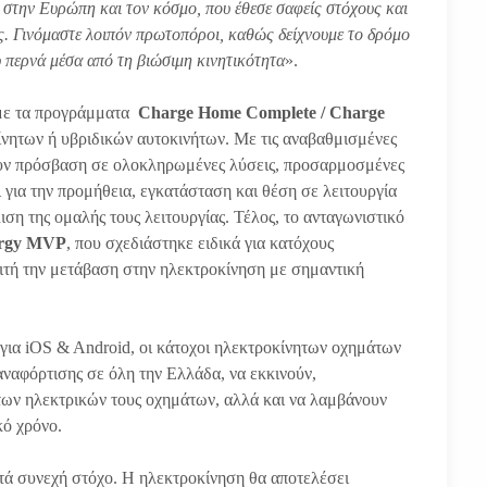
ς στην Ευρώπη και τον κόσμο, που έθεσε σαφείς στόχους και
. Γινόμαστε λοιπόν πρωτοπόροι, καθώς δείχνουμε το δρόμο
υ περνά μέσα από τη βιώσιμη κινητικότητα
».
, με τα προγράμματα
Charge Home Complete / Charge
ίνητων ή υβριδικών αυτοκινήτων. Με τις αναβαθμισμένες
έχουν πρόσβαση σε ολοκληρωμένες λύσεις, προσαρμοσμένες
ι για την προμήθεια, εγκατάσταση και θέση σε λειτουργία
ιση της ομαλής τους λειτουργίας. Τέλος, το ανταγωνιστικό
ergy MVP
, που σχεδιάστηκε ειδικά για κατόχους
ιτή την μετάβαση στην ηλεκτροκίνηση με σημαντική
ο για iOS & Android, οι κάτοχοι ηλεκτροκίνητων οχημάτων
αναφόρτισης σε όλη την Ελλάδα, να εκκινούν,
των ηλεκτρικών τους οχημάτων, αλλά και να λαμβάνουν
κό χρόνο.
ιστά συνεχή στόχο. Η ηλεκτροκίνηση θα αποτελέσει