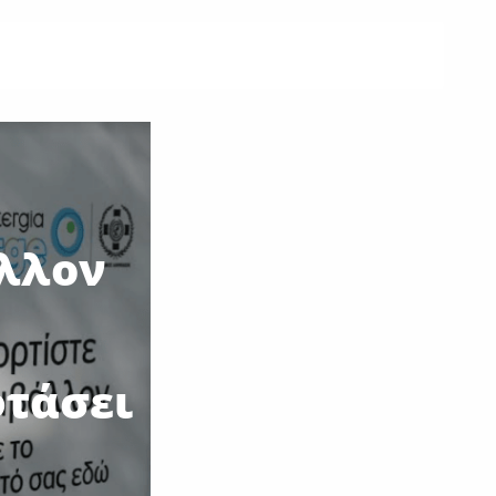
έλλον
φτάσει