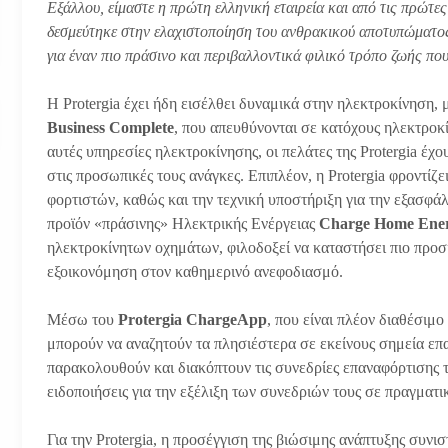
Εξάλλου, είμαστε η πρώτη ελληνική εταιρεία και από τις πρώτε
δεσμεύτηκε στην ελαχιστοποίηση του ανθρακικού αποτυπώματος
για έναν πιο πράσινο και περιβαλλοντικά φιλικό τρόπο ζωής πο
Η Protergia έχει ήδη εισέλθει δυναμικά στην ηλεκτροκίνηση
Business Complete
, που
απευθύνονται σε κατόχους ηλεκτροκ
αυτές υπηρεσίες ηλεκτροκίνησης, οι πελάτες της Protergia 
στις προσωπικές τους ανάγκες. Επιπλέον, η Protergia φροντίζε
φορτιστών, καθώς και την τεχνική υποστήριξη για την εξασφάλ
προϊόν «πράσινης» Ηλεκτρικής Ενέργειας
Charge Home En
ηλεκτροκίνητων οχημάτων, φιλοδοξεί να καταστήσει πιο προσ
εξοικονόμηση στον καθημερινό ανεφοδιασμό.
Μέσω του
Protergia ChargeApp
, που είναι πλέον διαθέσιμ
μπορούν να αναζητούν τα πλησιέστερα σε εκείνους σημεία επ
παρακολουθούν και διακόπτουν τις συνεδρίες επαναφόρτισης 
ειδοποιήσεις για την εξέλιξη των συνεδριών τους σε πραγματι
Για την Protergia, η προσέγγιση της βιώσιμης ανάπτυξης συν