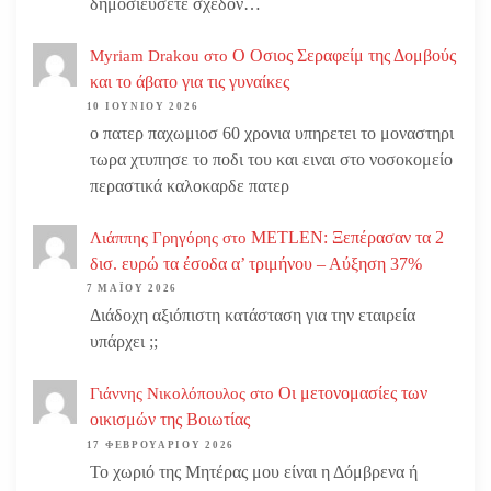
δημοσιεύσετε σχεδόν…
Ο Οσιος Σεραφείμ της Δομβούς
Myriam Drakou
στο
και το άβατο για τις γυναίκες
10 ΙΟΥΝΊΟΥ 2026
ο πατερ παχωμιοσ 60 χρονια υπηρετει το μοναστηρι
τωρα χτυπησε το ποδι του και ειναι στο νοσοκομείο
περαστικά καλοκαρδε πατερ
METLEN: Ξεπέρασαν τα 2
Λιάππης Γρηγόρης
στο
δισ. ευρώ τα έσοδα α’ τριμήνου – Αύξηση 37%
7 ΜΑΪ́ΟΥ 2026
Διάδοχη αξιόπιστη κατάσταση για την εταιρεία
υπάρχει ;;
Οι μετονομασίες των
Γιάννης Νικολόπουλος
στο
οικισμών της Βοιωτίας
17 ΦΕΒΡΟΥΑΡΊΟΥ 2026
Το χωριό της Μητέρας μου είναι η Δόμβρενα ή