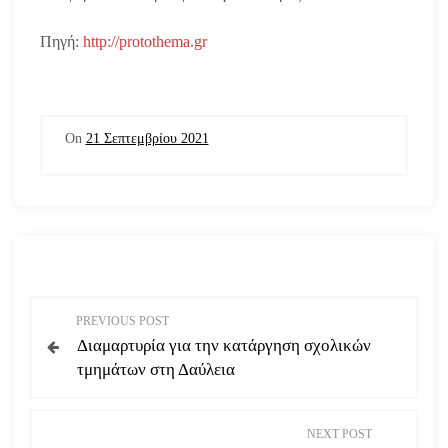
Πηγή:
http://protothema.gr
On
21 Σεπτεμβρίου 2021
Π
PREVIOUS POST
Διαμαρτυρία για την κατάργηση σχολικών
λ
τμημάτων στη Δαύλεια
ο
NEXT POST