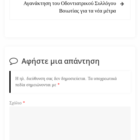
ή
Αγανάκτηση του Οδοντιατρικού Συλλόγου
Βοιωτίας για τα νέα μέτρα
γ
η
σ
η
Αφήστε μια απάντηση
ά
Η ηλ. διεύθυνση σας δεν δημοσιεύεται.
Τα υποχρεωτικά
ρ
πεδία σημειώνονται με
*
θ
Σχόλιο
*
ρ
ω