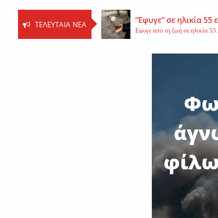
“Εφυγε” σε ηλικία 55
ΤΕΛΕΥΤΑΊΑ ΝΈΑ
Εφυγε από τη ζωή σε ηλικία 55..
Βοιωτία: Νεκρός ο 62
Τη ζωή του έχασε ο 62χρονος Ι..
Εφυγε από τη ζωή η 
Φω
Εκοιμήθη η μοναχή Ευπραξία (Κ
άγν
φίλω