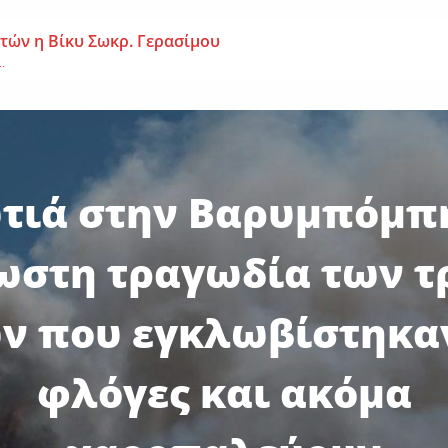
 ετών η Βίκυ Σωκρ. Γερασίμου
.
χρονος – Επεσε από τη σκαλωσιά
..
μοναχή Ευπραξία (Κουκουλούδη)
τιά στην Βαρυμπόμπη
ουκουλούδη), σε ηλικία...
ωστη τραγωδία των τ
ν που εγκλωβίστηκαν
φλόγες και ακόμα