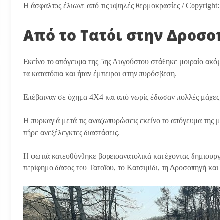
Η άσφαλτος έλιωνε από τις υψηλές θερμοκρασίες / Copyright: 
Από το Τατόι στην Δροσ
Εκείνο το απόγευμα της 5ης Αυγούστου στάθηκε μοιραίο ακόμα
τα κατατόπια και ήταν έμπειροι στην πυρόσβεση.
Επέβαιναν σε όχημα 4Χ4 και από νωρίς έδωσαν πολλές μάχες 
Η πυρκαγιά μετά τις αναζωπυρώσεις εκείνο το απόγευμα της 
πήρε ανεξέλεγκτες διαστάσεις.
Η φωτιά κατευθύνθηκε βορειοανατολικά και έχοντας δημιουρ
περίφημο δάσος του Τατοΐου, το Κατσιμίδι, τη Δροσοπηγή και 