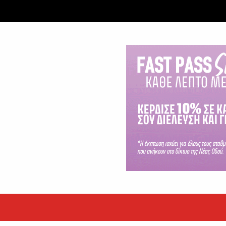
ταξύ δύο ανδρών στο κέντρο της Θήβας
 βράδυ της Πέμπτης,...
εκόρ τα EBITDA το εξάμηνο
υψηλές επιδόσεις κατά...