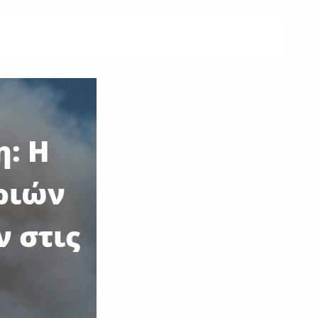
: Η
ριών
 στις