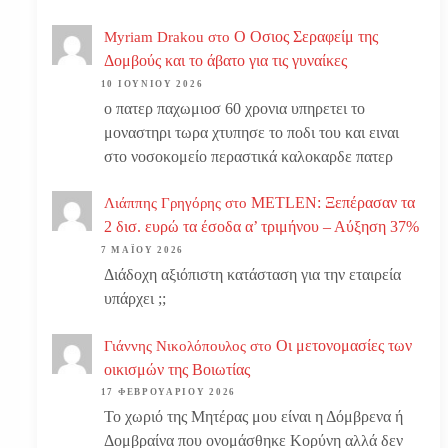
Ο Οσιος Σεραφείμ της
Myriam Drakou
στο
Δομβούς και το άβατο για τις γυναίκες
10 ΙΟΥΝΊΟΥ 2026
ο πατερ παχωμιοσ 60 χρονια υπηρετει το
μοναστηρι τωρα χτυπησε το ποδι του και ειναι
στο νοσοκομείο περαστικά καλοκαρδε πατερ
METLEN: Ξεπέρασαν τα
Λιάππης Γρηγόρης
στο
2 δισ. ευρώ τα έσοδα α’ τριμήνου – Αύξηση 37%
7 ΜΑΪ́ΟΥ 2026
Διάδοχη αξιόπιστη κατάσταση για την εταιρεία
υπάρχει ;;
Οι μετονομασίες των
Γιάννης Νικολόπουλος
στο
οικισμών της Βοιωτίας
17 ΦΕΒΡΟΥΑΡΊΟΥ 2026
Το χωριό της Μητέρας μου είναι η Δόμβρενα ή
Δομβραίνα που ονομάσθηκε Κορύνη αλλά δεν