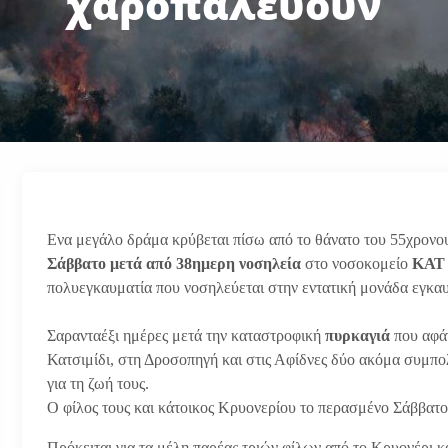
χαροπαλεύουν
Ενα μεγάλο δράμα κρύβεται πίσω από το θάνατο του 55χρονο
Σάββατο μετά από 38ημερη νοσηλεία
στο νοσοκομείο
ΚΑ
πολυεγκαυματία που νοσηλεύεται στην εντατική μονάδα εγκα
Σαρανταέξι ημέρες μετά την καταστροφική
πυρκαγιά
που αφά
Κατσιμίδι, στη Δροσοπηγή και στις Αφίδνες δύο ακόμα συμπο
για τη ζωή τους.
Ο φίλος τους και κάτοικος Κρυονερίου το περασμένο Σάββατ
Πρόκειται για τα μέλη παρέας τριών φίλων από το Κρυονέρι 