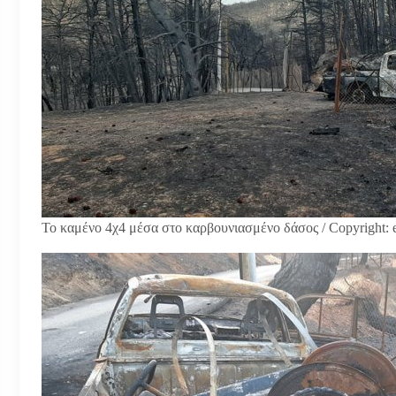
Το καμένο 4χ4 μέσα στο καρβουνιασμένο δάσος / Copyright: e