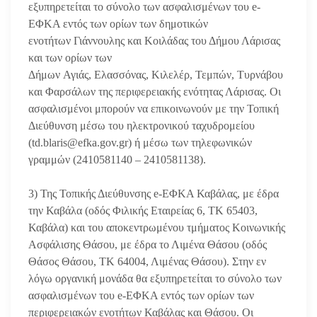
εξυπηρετείται το σύνολο των ασφαλισμένων του e-
ΕΦΚΑ εντός των ορίων των δημοτικών
ενοτήτων Γιάννουλης και Κοιλάδας του Δήμου Λάρισας
και των ορίων των
Δήμων Αγιάς, Ελασσόνας, Κιλελέρ, Τεμπών, Τυρνάβου
και Φαρσάλων της περιφερειακής ενότητας Λάρισας. Οι
ασφαλισμένοι μπορούν να επικοινωνούν με την Τοπική
Διεύθυνση μέσω του ηλεκτρονικού ταχυδρομείου
(td.blaris@efka.gov.gr) ή μέσω των τηλεφωνικών
γραμμών (2410581140 – 2410581138).
3) Της Τοπικής Διεύθυνσης e-ΕΦΚΑ Καβάλας, με έδρα
την Καβάλα (οδός Φιλικής Εταιρείας 6, ΤΚ 65403,
Καβάλα) και του αποκεντρωμένου τμήματος Κοινωνικής
Ασφάλισης Θάσου, με έδρα το Λιμένα Θάσου (οδός
Θάσος Θάσου, ΤΚ 64004, Λιμένας Θάσου). Στην εν
λόγω οργανική μονάδα θα εξυπηρετείται το σύνολο των
ασφαλισμένων του e-ΕΦΚΑ εντός των ορίων των
περιφερειακών ενοτήτων Καβάλας και Θάσου. Οι