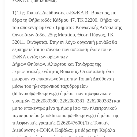
ΕΦΚΑ ως ακολούθως:
1) Της Τοπικής Διεύθυνσης e-ΕΦΚΑ Β΄ Βοιωτίας, με
έδρα τη Θήβα (οδός Κάδμου 47, ΤΚ 32200, Θήβα) και
του αποκεντρωμένου Τμήματος Κοινωνικής Ασφάλισης
Οινοφύτων (οδός 25ης Μαρτίου, Θέση Πύργος, ΤΚ
32011, Οινόφυτα). Στην εν λόγω οργανική μονάδα θα
εξυπηρετείται το σύνολο των ασφαλισμένων του e-
ΕΦΚΑ εντός των ορίων των
Δήμων Θηβαίων, Αλιάρτου και Τανάγρας της
περιφερειακής ενότητας Βοιωτίας. Οι ασφαλισμένοι
μπορούν να επικοινωνούν με την Τοπική Διεύθυνση
μέσω του ηλεκτρονικού ταχυδρομείου
(td.bvoiot@efka.gov.gr) ή μέσω των τηλεφωνικών
γραμμών (2262089380, 2262089381, 2262089382) και
με το αποκεντρωμένο τμήμα μέσω του ηλεκτρονικού
ταχυδρομείου (apoktm.oinof@efka.gov.gr) ή μέσω της
τηλεφωνικής γραμμής (2262047600).Της Τοπικής
Διεύθυνσης e-ΕΦΚΑ Καβάλας, με έδρα την Καβάλα