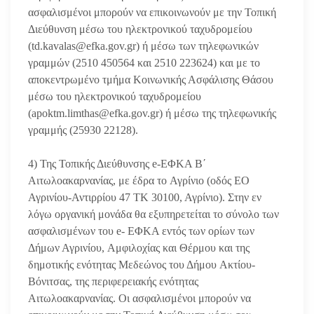
ασφαλισμένοι μπορούν να επικοινωνούν με την Τοπική
Διεύθυνση μέσω του ηλεκτρονικού ταχυδρομείου
(td.kavalas@efka.gov.gr) ή μέσω των τηλεφωνικών
γραμμών (2510 450564 και 2510 223624) και με το
αποκεντρωμένο τμήμα Κοινωνικής Ασφάλισης Θάσου
μέσω του ηλεκτρονικού ταχυδρομείου
(apoktm.limthas@efka.gov.gr) ή μέσω της τηλεφωνικής
γραμμής (25930 22128).
4) Της Τοπικής Διεύθυνσης e-ΕΦΚΑ Β΄
Αιτωλοακαρνανίας, με έδρα το Αγρίνιο (οδός ΕΟ
Αγρινίου-Αντιρρίου 47 ΤΚ 30100, Αγρίνιο). Στην εν
λόγω οργανική μονάδα θα εξυπηρετείται το σύνολο των
ασφαλισμένων του e- ΕΦΚΑ εντός των ορίων των
Δήμων Αγρινίου, Αμφιλοχίας και Θέρμου και της
δημοτικής ενότητας Μεδεώνος του Δήμου Ακτίου-
Βόνιτσας, της περιφερειακής ενότητας
Αιτωλοακαρνανίας. Οι ασφαλισμένοι μπορούν να