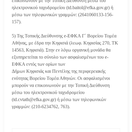
επικοινωνούν με την Τοπική Διεύθυνση μέσω του
ηλεκτρονικού ταχυδρομείου (td.baitol@efka.gov.gr) ή
μέσω των τηλεφωνικών γραμμών: (2641060133-156-
157).
5) Της Τοπικής Διεύθυνσης e-ΕΦΚΑ Γ΄ Βορείου Τομέα
Αθήνας, με έδρα την Κηφισιά (λεωφ. Κηφισίας 270, ΤΚ
14563, Κηφισιά). Στην εν λόγω οργανική μονάδα θα
εξυπηρετείται το σύνολο των ασφαλισμένων του e-
ΕΦΚΑ εντός των ορίων των
Δήμων Κηφισιάς και Πεντέλης της περιφερειακής
ενότητας Βορείου Τομέα Αθηνών. Οι ασφαλισμένοι
μπορούν να επικοινωνούν με την Τοπική Διεύθυνση
μέσω του ηλεκτρονικού ταχυδρομείου
(td.cvtath@efka.gov.gr) ή μέσω των τηλεφωνικών
γραμμών: (210-6234762, 763).