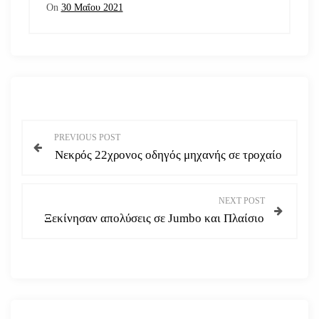
On
30 Μαΐου 2021
Π
PREVIOUS POST
Νεκρός 22χρονος οδηγός μηχανής σε τροχαίο
λ
ο
NEXT POST
Ξεκίνησαν απολύσεις σε Jumbo και Πλαίσιο
ή
γ
η