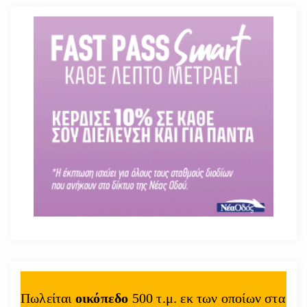
Πωλείται
οικόπεδο
500 τ.μ. εκ των οποίων στα