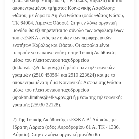
(οδός Φιλικής Εταιρείας 6, ΤΚ 65403, Καβάλα) και του
αποκεντρωμένου τμήματος Κοινωνικής Ασφάλισης
Θάσου, με έδρα το Λιμένα Θάσου (οδός Θάσος Θάσου,
ΤΚ 64004, Λιμένας Θάσου). Στην εν λόγω οργανική
μονάδα θα εξυπηρετείται το σύνολο των ασφαλισμένων
του e-ΕΦΚΑ εντός των ορίων των περιφερειακών
ενοτήτων Καβάλας και Θάσου. Οι ασφαλισμένοι
μπορούν να επικοινωνούν με την Τοπική Διεύθυνση
μέσω του ηλεκτρονικού ταχυδρομείου
(td.kavalas@efka.gov.gr) ή μέσω των τηλεφωνικών
γραμμών (2510 450564 και 2510 223624) και με το
αποκεντρωμένο τμήμα Κοινωνικής Ασφάλισης Θάσου
μέσω του ηλεκτρονικού ταχυδρομείου
(apoktm.limthas@efka.gov.gr) ή μέσω της τηλεφωνικής
γραμμής (25930 22128).
2) Της Τοπικής Διεύθυνσης e-ΕΦΚΑ Β΄ Λάρισας, με
έδρα τη Λάρισα (οδός Aεροδρομίου 61 Α, ΤΚ 41336,
Λάρισα). Στην εν λόγω οργανική μονάδα θα