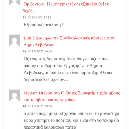
Ορίζοντες»: Η μοντέρνα τέχνη εξακολουθεί να
διχάζει
13 ΙΟΥΛΊΟΥ 2026
Εξαιρετική ανάλυση.!
Συνδικαλιστικές κόντρες στον
Έφη Παλαμηδα
στο
Δήμο Λεβαδέων
30 ΙΟΥΝΊΟΥ 2026
Ως έγκριτος δημοσιογράφος θα γνωρίζετε πως
υπάρχει το Σωματειο Εργαζομένων Δήμου
Λεβαδεων, το οποίο δεν είναι παράταξη. Βλέπω
δημοσιεύσετε σχεδόν…
Ο Οσιος Σεραφείμ της Δομβούς
Myriam Drakou
στο
και το άβατο για τις γυναίκες
10 ΙΟΥΝΊΟΥ 2026
ο πατερ παχωμιοσ 60 χρονια υπηρετει το μοναστηρι
τωρα χτυπησε το ποδι του και ειναι στο νοσοκομείο
περαστικά καλοκαρδε πατερ