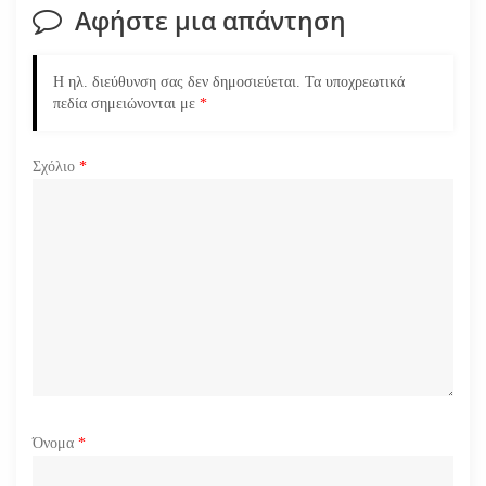
σ
Αφήστε μια απάντηση
η
Η ηλ. διεύθυνση σας δεν δημοσιεύεται.
Τα υποχρεωτικά
ά
πεδία σημειώνονται με
*
ρ
Σχόλιο
*
θ
ρ
ω
ν
Όνομα
*