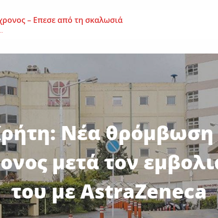
χρονος – Επεσε από τη σκαλωσιά
..
μοναχή Ευπραξία (Κουκουλούδη)
ουκουλούδη), σε ηλικία...
ημα-Νεκρός 59χρονος πατέρας τριών παιδιών
εργάτης,...
ρήτη: Νέα θρόμβωση
ονος μετά τον εμβολ
του με AstraZeneca