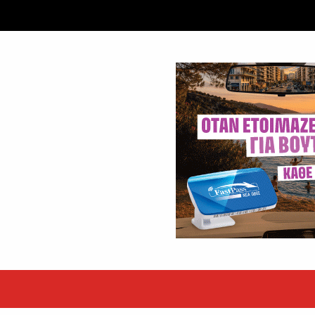
εκόρ τα EBITDA το εξάμηνο
υψηλές επιδόσεις κατά...
 ετών η Βίκυ Σωκρ. Γερασίμου
.