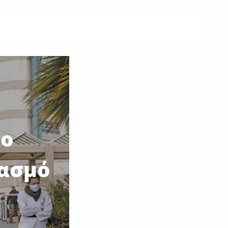
 ο
ιασμό