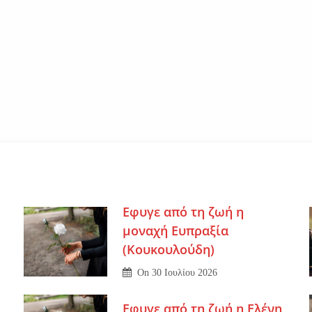
Εφυγε από τη ζωή η
μοναχή Ευπραξία
(Κουκουλούδη)
On
30 Ιουλίου 2026
Εφυγε από τη ζωή η Ελένη