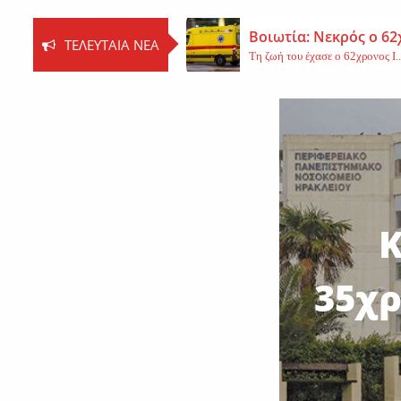
Βοιωτία: Νεκρός ο 62
ΤΕΛΕΥΤΑΊΑ ΝΈΑ
Τη ζωή του έχασε ο 62χρονος Ι..
Εφυγε από τη ζωή η 
Εκοιμήθη η μοναχή Ευπραξία (Κ
Νέο εργατικό δυστύχ
Τη ζωή του έχασε ένας 59χρονος 
Κ
35χρ