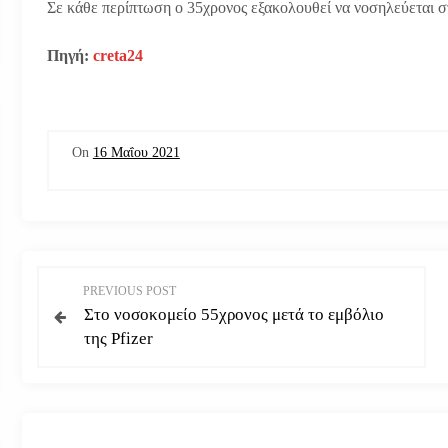
Σε κάθε περίπτωση ο 35χρονος εξακολουθεί να νοσηλεύεται 
Πηγή:
creta24
On
16 Μαΐου 2021
Π
PREVIOUS POST
Στο νοσοκομείο 55χρονος μετά το εμβόλιο
λ
της Pfizer
ο
ή