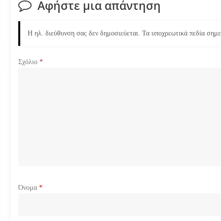
Αφήστε μια απάντηση
γ
η
Η ηλ. διεύθυνση σας δεν δημοσιεύεται.
Τα υποχρεωτικά πεδία σημ
σ
Σχόλιο
*
η
ά
ρ
θ
ρ
ω
Όνομα
*
ν