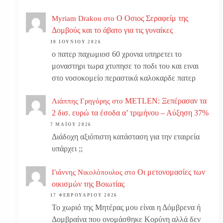
Ο Οσιος Σεραφείμ της
Myriam Drakou
στο
Δομβούς και το άβατο για τις γυναίκες
10 ΙΟΥΝΊΟΥ 2026
ο πατερ παχωμιοσ 60 χρονια υπηρετει το
μοναστηρι τωρα χτυπησε το ποδι του και ειναι
στο νοσοκομείο περαστικά καλοκαρδε πατερ
METLEN: Ξεπέρασαν τα
Λιάππης Γρηγόρης
στο
2 δισ. ευρώ τα έσοδα α’ τριμήνου – Αύξηση 37%
7 ΜΑΪ́ΟΥ 2026
Διάδοχη αξιόπιστη κατάσταση για την εταιρεία
υπάρχει ;;
Οι μετονομασίες των
Γιάννης Νικολόπουλος
στο
οικισμών της Βοιωτίας
17 ΦΕΒΡΟΥΑΡΊΟΥ 2026
Το χωριό της Μητέρας μου είναι η Δόμβρενα ή
Δομβραίνα που ονομάσθηκε Κορύνη αλλά δεν