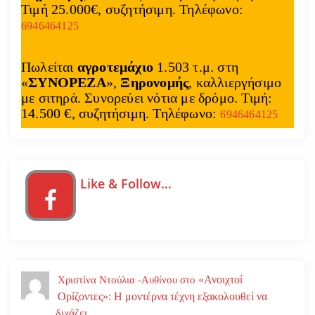
Τιμή 25.000€, συζητήσιμη. Τηλέφωνο:
6946464125
Πωλείται
αγροτεμάχιο
1.503 τ.μ. στη
«
ΣΥΝΟΡΕΖΑ
»,
Ξηρονομής
, καλλιεργήσιμο
με σιτηρά. Συνορεύει νότια με δρόμο. Τιμή:
14.500 €, συζητήσιμη. Τηλέφωνο:
6946464125
Like & Follow…
«Ανοιχτοί
Χριστίνα Ντούλια -Αυθίνου
στο
Ορίζοντες»: Η μοντέρνα τέχνη εξακολουθεί να
διχάζει