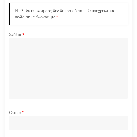
ά
Η ηλ. διεύθυνση σας δεν δημοσιεύεται.
Τα υποχρεωτικά
πεδία σημειώνονται με
*
ρ
Σχόλιο
*
θ
ρ
ω
ν
Όνομα
*