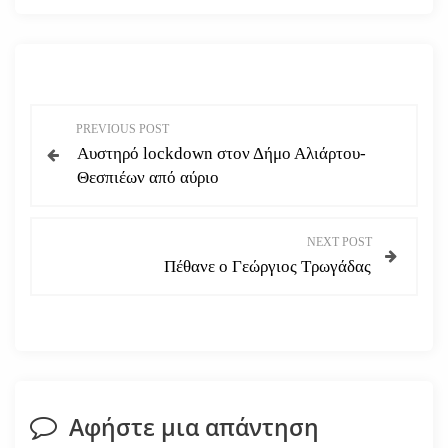
Π
PREVIOUS POST
Αυστηρό lockdown στον Δήμο Αλιάρτου-
λ
Θεσπιέων από αύριο
ο
NEXT POST
ή
Πέθανε ο Γεώργιος Τρωγάδας
γ
η
σ
Αφήστε μια απάντηση
η