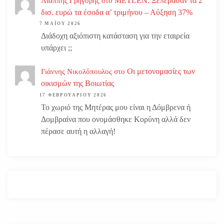
METLEN: Ξεπέρασαν τα 2
Λιάππης Γρηγόρης
στο
δισ. ευρώ τα έσοδα α’ τριμήνου – Αύξηση 37%
7 ΜΑΪ́ΟΥ 2026
Διάδοχη αξιόπιστη κατάσταση για την εταιρεία
υπάρχει ;;
Οι μετονομασίες των
Γιάννης Νικολόπουλος
στο
οικισμών της Βοιωτίας
17 ΦΕΒΡΟΥΑΡΊΟΥ 2026
Το χωριό της Μητέρας μου είναι η Δόμβρενα ή
Δομβραίνα που ονομάσθηκε Κορύνη αλλά δεν
πέρασε αυτή η αλλαγή!