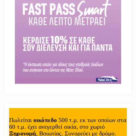
Πωλείται
οικόπεδο
500 τ.μ. εκ των οποίων στα
60 τ.μ. έχει ανεγερθεί οικία, στο χωριό
Ξηρονομή
, Βοιωτίας. Συνορεύει με δρόμο.