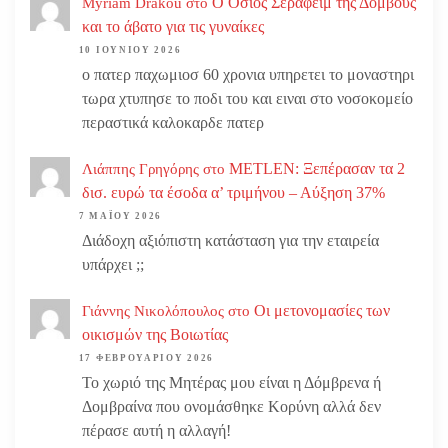
Ο Οσιος Σεραφείμ της Δομβούς
Myriam Drakou
στο
και το άβατο για τις γυναίκες
10 ΙΟΥΝΊΟΥ 2026
ο πατερ παχωμιοσ 60 χρονια υπηρετει το μοναστηρι
τωρα χτυπησε το ποδι του και ειναι στο νοσοκομείο
περαστικά καλοκαρδε πατερ
METLEN: Ξεπέρασαν τα 2
Λιάππης Γρηγόρης
στο
δισ. ευρώ τα έσοδα α’ τριμήνου – Αύξηση 37%
7 ΜΑΪ́ΟΥ 2026
Διάδοχη αξιόπιστη κατάσταση για την εταιρεία
υπάρχει ;;
Οι μετονομασίες των
Γιάννης Νικολόπουλος
στο
οικισμών της Βοιωτίας
17 ΦΕΒΡΟΥΑΡΊΟΥ 2026
Το χωριό της Μητέρας μου είναι η Δόμβρενα ή
Δομβραίνα που ονομάσθηκε Κορύνη αλλά δεν
πέρασε αυτή η αλλαγή!