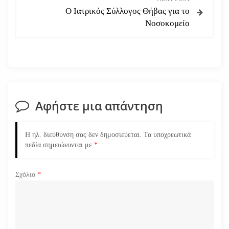
ή
Ο Ιατρικός Σύλλογος Θήβας για το
Νοσοκομείο
γ
η
σ
η
Αφήστε μια απάντηση
ά
Η ηλ. διεύθυνση σας δεν δημοσιεύεται.
Τα υποχρεωτικά
ρ
πεδία σημειώνονται με
*
θ
Σχόλιο
*
ρ
ω