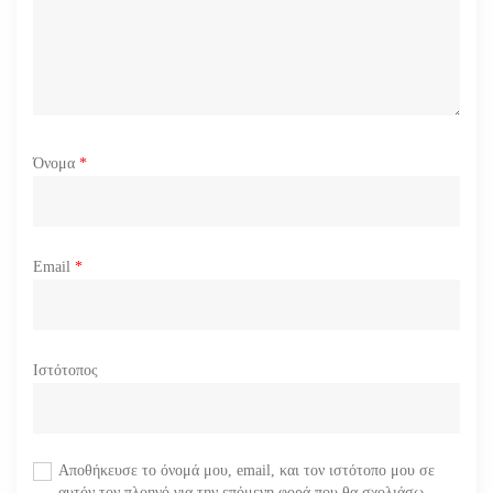
ν
Όνομα
*
Email
*
Ιστότοπος
Αποθήκευσε το όνομά μου, email, και τον ιστότοπο μου σε
αυτόν τον πλοηγό για την επόμενη φορά που θα σχολιάσω.