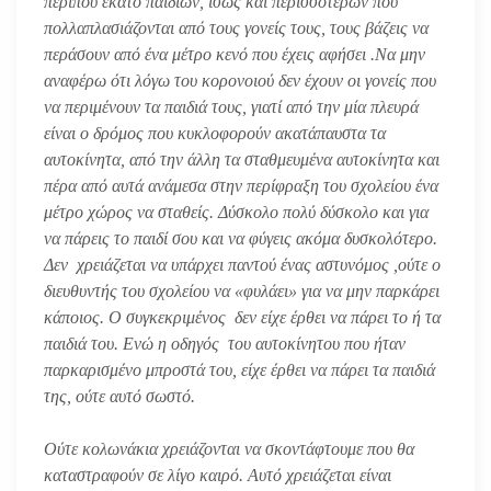
περίπου εκατό παιδιών, ίσως και περισσότερων που
πολλαπλασιάζονται από τους γονείς τους, τους βάζεις να
περάσουν από ένα μέτρο κενό που έχεις αφήσει .Να μην
αναφέρω ότι λόγω του κορονοιού δεν έχουν οι γονείς που
να περιμένουν τα παιδιά τους, γιατί από την μία πλευρά
είναι ο δρόμος που κυκλοφορούν ακατάπαυστα τα
αυτοκίνητα, από την άλλη τα σταθμευμένα αυτοκίνητα και
πέρα από αυτά ανάμεσα στην περίφραξη του σχολείου ένα
μέτρο χώρος να σταθείς. Δύσκολο πολύ δύσκολο και για
να πάρεις το παιδί σου και να φύγεις ακόμα δυσκολότερο.
Δεν χρειάζεται να υπάρχει παντού ένας αστυνόμος ,ούτε ο
διευθυντής του σχολείου να «φυλάει» για να μην παρκάρει
κάποιος. Ο συγκεκριμένος δεν είχε έρθει να πάρει το ή τα
παιδιά του. Ενώ η οδηγός του αυτοκίνητου που ήταν
παρκαρισμένο μπροστά του, είχε έρθει να πάρει τα παιδιά
της, ούτε αυτό σωστό.
Ούτε κολωνάκια χρειάζονται να σκοντάφτουμε που θα
καταστραφούν σε λίγο καιρό. Αυτό χρειάζεται είναι