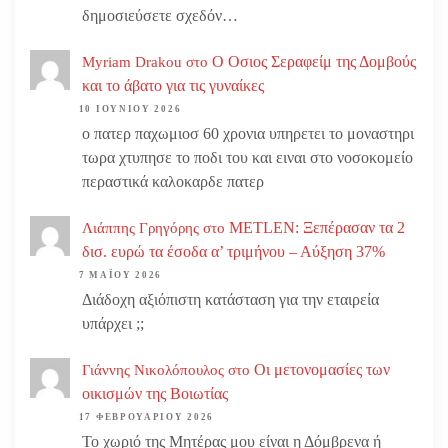
δημοσιεύσετε σχεδόν…
Ο Οσιος Σεραφείμ της Δομβούς
Myriam Drakou
στο
και το άβατο για τις γυναίκες
10 ΙΟΥΝΊΟΥ 2026
ο πατερ παχωμιοσ 60 χρονια υπηρετει το μοναστηρι
τωρα χτυπησε το ποδι του και ειναι στο νοσοκομείο
περαστικά καλοκαρδε πατερ
METLEN: Ξεπέρασαν τα 2
Λιάππης Γρηγόρης
στο
δισ. ευρώ τα έσοδα α’ τριμήνου – Αύξηση 37%
7 ΜΑΪ́ΟΥ 2026
Διάδοχη αξιόπιστη κατάσταση για την εταιρεία
υπάρχει ;;
Οι μετονομασίες των
Γιάννης Νικολόπουλος
στο
οικισμών της Βοιωτίας
17 ΦΕΒΡΟΥΑΡΊΟΥ 2026
Το χωριό της Μητέρας μου είναι η Δόμβρενα ή