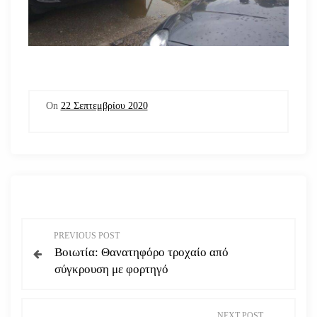
On
22 Σεπτεμβρίου 2020
Π
PREVIOUS POST
Βοιωτία: Θανατηφόρο τροχαίο από
λ
σύγκρουση με φορτηγό
ο
NEXT POST