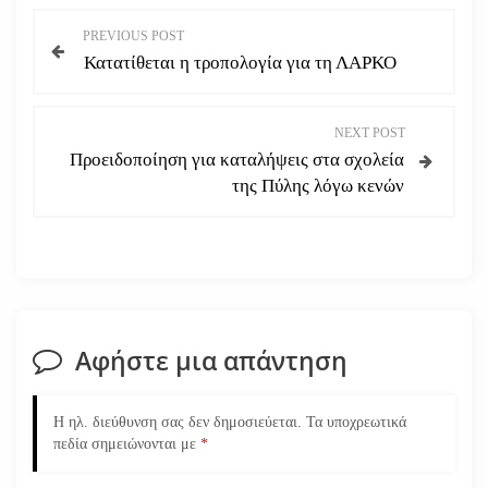
Π
PREVIOUS POST
Κατατίθεται η τροπολογία για τη ΛΑΡΚΟ
λ
ο
NEXT POST
Προειδοποίηση για καταλήψεις στα σχολεία
ή
της Πύλης λόγω κενών
γ
η
σ
Αφήστε μια απάντηση
η
ά
Η ηλ. διεύθυνση σας δεν δημοσιεύεται.
Τα υποχρεωτικά
πεδία σημειώνονται με
*
ρ