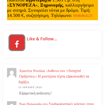
«
ΣΥΝΟΡΕΖΑ
»,
Ξηρονομής
, καλλιεργήσιμο
με σιτηρά. Συνορεύει νότια με δρόμο. Τιμή:
14.500 €, συζητήσιμη. Τηλέφωνο:
6946464125
Like & Follow…
«Ανοιχτοί
Χριστίνα Ντούλια -Αυθίνου
στο
Ορίζοντες»: Η μοντέρνα τέχνη εξακολουθεί να
διχάζει
13 ΙΟΥΛΊΟΥ 2026
Εξαιρετική ανάλυση.!
Συνδικαλιστικές κόντρες στον
Έφη Παλαμηδα
στο