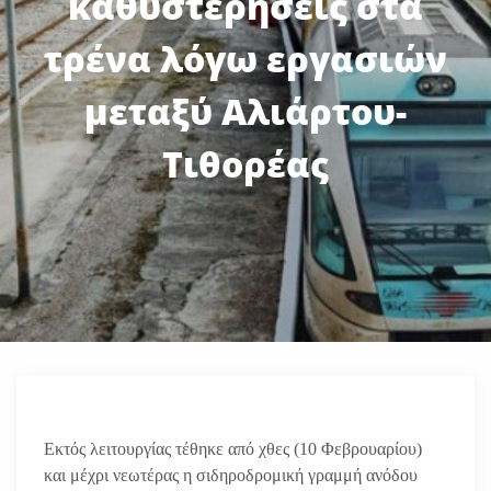
καθυστερήσεις στα
τρένα λόγω εργασιών
μεταξύ Αλιάρτου-
Τιθορέας
Εκτός λειτουργίας τέθηκε από χθες (10 Φεβρουαρίου)
και μέχρι νεωτέρας η σιδηροδρομική γραμμή ανόδου