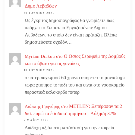
Δήμο Λεβαδέων
30 ΙΟΥΝΊΟΥ 2026
Ως έγκριτος δημοσιογράφος θα γνωρίζετε πως
υπάρχει το Σωματειο Εργαζομένων Δήμου
Λεβαδεων, το οποίο δεν είναι παράταξη. Βλέπω
δημοσιεύσετε σχεδόν…
Ο Οσιος Σεραφείμ της Δομβούς
Myriam Drakou
στο
και το άβατο για τις γυναίκες
10 ΙΟΥΝΊΟΥ 2026
ο πατερ παχωμιοσ 60 χρονια υπηρετει το μοναστηρι
τωρα χτυπησε το ποδι του και ειναι στο νοσοκομείο
περαστικά καλοκαρδε πατερ
METLEN: Ξεπέρασαν τα 2
Λιάππης Γρηγόρης
στο
δισ. ευρώ τα έσοδα α’ τριμήνου – Αύξηση 37%
7 ΜΑΪ́ΟΥ 2026
Διάδοχη αξιόπιστη κατάσταση για την εταιρεία
υπάρχει ;;