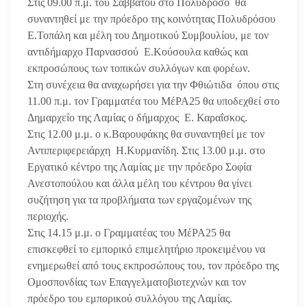
Στις 09.00 π.μ. του Σαββάτου στο Πολύδροσο θα
συναντηθεί με την πρόεδρο της κοινότητας Πολυδρόσου
Ε.Τοπάλη και μέλη του Δημοτικού Συμβουλίου, με τον
αντιδήμαρχο Παρνασσού Ε.Κούσουλα καθώς και
εκπροσώπους των τοπικών συλλόγων και φορέων.
Στη συνέχεια θα αναχωρήσει για την Φθιώτιδα όπου στις
11.00 π.μ. τον Γραμματέα του ΜέΡΑ25 θα υποδεχθεί στο
Δημαρχείο της Λαμίας ο δήμαρχος Ε. Καραΐσκος.
Στις 12.00 μ.μ. ο κ.Βαρουφάκης θα συναντηθεί με τον
Αντιπεριφερειάρχη Η.Κυρμανίδη. Στις 13.00 μ.μ. στο
Εργατικό κέντρο της Λαμίας με την πρόεδρο Σοφία
Ανεστοπούλου και άλλα μέλη του κέντρου θα γίνει
συζήτηση για τα προβλήματα των εργαζομένων της
περιοχής.
Στις 14.15 μ.μ. ο Γραμματέας του ΜέΡΑ25 θα
επισκεφθεί το εμπορικό επιμελητήριο προκειμένου να
ενημερωθεί από τους εκπροσώπους του, τον πρόεδρο της
Ομοσπονδίας των Επαγγελματοβιοτεχνών και τον
πρόεδρο του εμπορικού συλλόγου της Λαμίας.