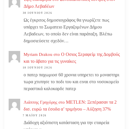
Δήμο Λεβαδέων
30 ΙΟΥΝΊΟΥ 2026
Ως έγκριτος δημοσιογράφος θα γνωρίζετε πως
υπάρχει το Σωματειο Εργαζομένων Δήμου
Λεβαδεων, το οποίο δεν είναι παράταξη. Βλέπω
δημοσιεύσετε σχεδόν…
Ο Οσιος Σεραφείμ της Δομβούς
Myriam Drakou
στο
και το άβατο για τις γυναίκες
10 ΙΟΥΝΊΟΥ 2026
ο πατερ παχωμιοσ 60 χρονια υπηρετει το μοναστηρι
τωρα χτυπησε το ποδι του και ειναι στο νοσοκομείο
περαστικά καλοκαρδε πατερ
METLEN: Ξεπέρασαν τα 2
Λιάππης Γρηγόρης
στο
δισ. ευρώ τα έσοδα α’ τριμήνου – Αύξηση 37%
7 ΜΑΪ́ΟΥ 2026
Διάδοχη αξιόπιστη κατάσταση για την εταιρεία