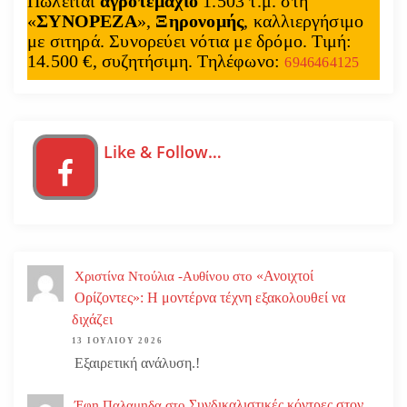
Πωλείται
αγροτεμάχιο
1.503 τ.μ. στη
«
ΣΥΝΟΡΕΖΑ
»,
Ξηρονομής
, καλλιεργήσιμο
με σιτηρά. Συνορεύει νότια με δρόμο. Τιμή:
14.500 €, συζητήσιμη. Τηλέφωνο:
6946464125
Like & Follow…
«Ανοιχτοί
Χριστίνα Ντούλια -Αυθίνου
στο
Ορίζοντες»: Η μοντέρνα τέχνη εξακολουθεί να
διχάζει
13 ΙΟΥΛΊΟΥ 2026
Εξαιρετική ανάλυση.!
Συνδικαλιστικές κόντρες στον
Έφη Παλαμηδα
στο