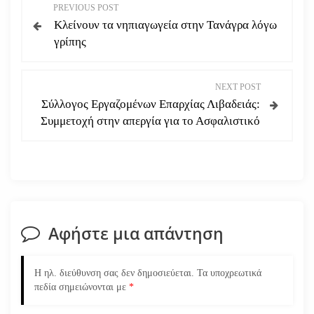
Π
PREVIOUS POST
Κλείνουν τα νηπιαγωγεία στην Τανάγρα λόγω
λ
γρίπης
ο
NEXT POST
ή
Σύλλογος Εργαζομένων Επαρχίας Λιβαδειάς:
Συμμετοχή στην απεργία για το Ασφαλιστικό
γ
η
σ
η
Αφήστε μια απάντηση
ά
Η ηλ. διεύθυνση σας δεν δημοσιεύεται.
Τα υποχρεωτικά
ρ
πεδία σημειώνονται με
*