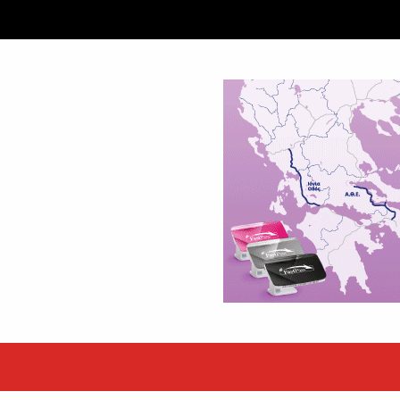
ταξύ δύο ανδρών στο κέντρο της Θήβας
 βράδυ της Πέμπτης,...
εκόρ τα EBITDA το εξάμηνο
υψηλές επιδόσεις κατά...