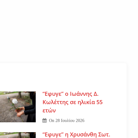
“Εφυγε” ο Ιωάννης Δ.
Κωλέττης σε ηλικία 55
ετών
On
28 Ιουλίου 2026
“Εφυγε” η Χρυσάνθη Σωτ.