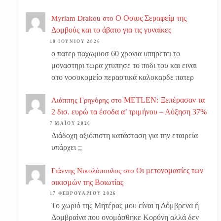
Ο Οσιος Σεραφείμ της
Myriam Drakou
στο
Δομβούς και το άβατο για τις γυναίκες
10 ΙΟΥΝΊΟΥ 2026
ο πατερ παχωμιοσ 60 χρονια υπηρετει το
μοναστηρι τωρα χτυπησε το ποδι του και ειναι
στο νοσοκομείο περαστικά καλοκαρδε πατερ
METLEN: Ξεπέρασαν τα
Λιάππης Γρηγόρης
στο
2 δισ. ευρώ τα έσοδα α’ τριμήνου – Αύξηση 37%
7 ΜΑΪ́ΟΥ 2026
Διάδοχη αξιόπιστη κατάσταση για την εταιρεία
υπάρχει ;;
Οι μετονομασίες των
Γιάννης Νικολόπουλος
στο
οικισμών της Βοιωτίας
17 ΦΕΒΡΟΥΑΡΊΟΥ 2026
Το χωριό της Μητέρας μου είναι η Δόμβρενα ή
Δομβραίνα που ονομάσθηκε Κορύνη αλλά δεν