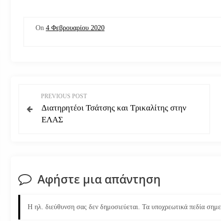
On
4 Φεβρουαρίου 2020
Π
PREVIOUS POST
Διατηρητέοι Τσάτσης και Τρικαλίτης στην
λ
ΕΛΑΣ
ο
ή
Αφήστε μια απάντηση
γ
η
Η ηλ. διεύθυνση σας δεν δημοσιεύεται.
Τα υποχρεωτικά πεδία σημ