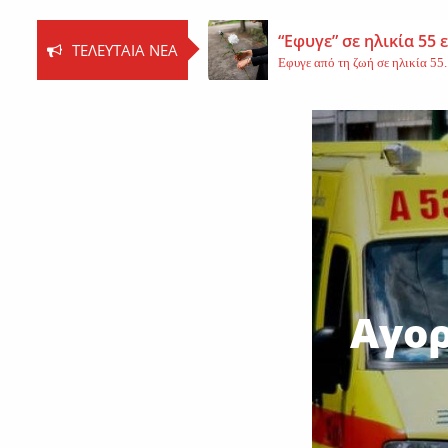
“Εφυγε” σε ηλικία 55
ΤΕΛΕΥΤΑΊΑ ΝΈΑ
Εφυγε από τη ζωή σε ηλικία 55..
Βοιωτία: Νεκρός ο 62
Τη ζωή του έχασε ο 62χρονος Ι..
Εφυγε από τη ζωή η 
Εκοιμήθη η μοναχή Ευπραξία (Κ
Αγορ