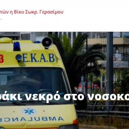
 ετών η Βίκυ Σωκρ. Γερασίμου
.
χρονος – Επεσε από τη σκαλωσιά
..
μοναχή Ευπραξία (Κουκουλούδη)
ουκουλούδη), σε ηλικία...
άκι νεκρό στο νοσοκ