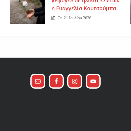
«Εφυγε» σε ηλικία 37 ετών
η Ευαγγελία Κουτσούμπα
On
21 Ιουλίου 2026