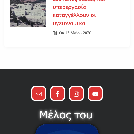
υπερεργασία
καταγγέλλουν οι
υγειονομικοί
On
13 Μαΐου 2026