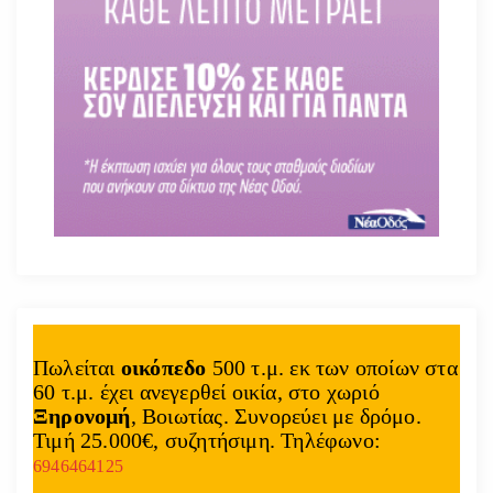
Πωλείται
οικόπεδο
500 τ.μ. εκ των οποίων στα
60 τ.μ. έχει ανεγερθεί οικία, στο χωριό
Ξηρονομή
, Βοιωτίας. Συνορεύει με δρόμο.
Τιμή 25.000€, συζητήσιμη. Τηλέφωνο:
6946464125