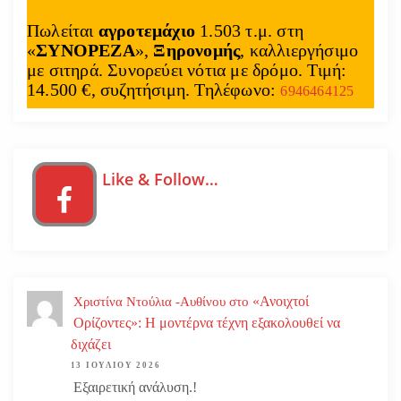
Πωλείται
αγροτεμάχιο
1.503 τ.μ. στη
«
ΣΥΝΟΡΕΖΑ
»,
Ξηρονομής
, καλλιεργήσιμο
με σιτηρά. Συνορεύει νότια με δρόμο. Τιμή:
14.500 €, συζητήσιμη. Τηλέφωνο:
6946464125
Like & Follow…
«Ανοιχτοί
Χριστίνα Ντούλια -Αυθίνου
στο
Ορίζοντες»: Η μοντέρνα τέχνη εξακολουθεί να
διχάζει
13 ΙΟΥΛΊΟΥ 2026
Εξαιρετική ανάλυση.!