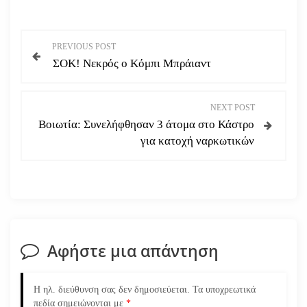
Π
PREVIOUS POST
ΣΟΚ! Νεκρός ο Κόμπι Μπράιαντ
λ
ο
NEXT POST
Βοιωτία: Συνελήφθησαν 3 άτομα στο Κάστρο
ή
για κατοχή ναρκωτικών
γ
η
σ
Αφήστε μια απάντηση
η
ά
Η ηλ. διεύθυνση σας δεν δημοσιεύεται.
Τα υποχρεωτικά
πεδία σημειώνονται με
*