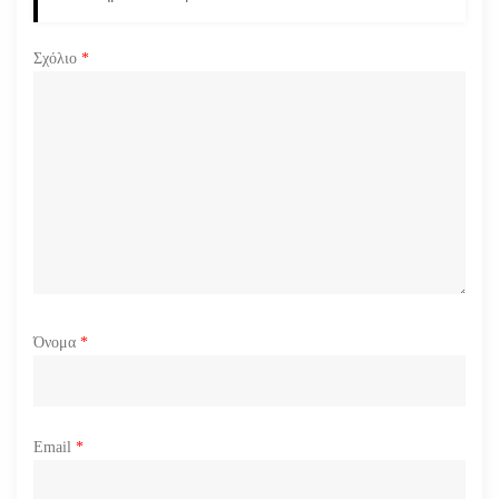
ρ
Σχόλιο
*
θ
ρ
ω
ν
Όνομα
*
Email
*