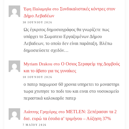
Συνδικαλιστικές κόντρες στον
Έφη Παλαμηδα
στο
Δήμο Λεβαδέων
30 ΙΟΥΝΊΟΥ 2026
Ως έγκριτος δημοσιογράφος θα γνωρίζετε πως
υπάρχει το Σωματειο Εργαζομένων Δήμου
Λεβαδεων, το οποίο δεν είναι παράταξη. Βλέπω
δημοσιεύσετε σχεδόν…
Ο Οσιος Σεραφείμ της Δομβούς
Myriam Drakou
στο
και το άβατο για τις γυναίκες
10 ΙΟΥΝΊΟΥ 2026
ο πατερ παχωμιοσ 60 χρονια υπηρετει το μοναστηρι
τωρα χτυπησε το ποδι του και ειναι στο νοσοκομείο
περαστικά καλοκαρδε πατερ
METLEN: Ξεπέρασαν τα 2
Λιάππης Γρηγόρης
στο
δισ. ευρώ τα έσοδα α’ τριμήνου – Αύξηση 37%
7 ΜΑΪ́ΟΥ 2026