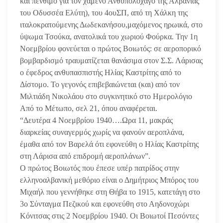
και πένθιμο για τον χαμένο Ανθυπολοχαγό της Αλβανίας
του Οδυσσέα Ελύτη), του 4ουΣΠ, από τη Χάλκη της
ιταλοκρατούμενης Δωδεκανήσου,μαχόμενος ηρωικά, στο
ύψωμα Τσούκα, ανατολικά του χωριού Φούρκα. Την 1η
Νοεμβρίου φονεύεται ο πρώτος Βοιωτός: σε αεροπορικό
βομβαρδισμό τραυματίζεται θανάσιμα στον Σ.Σ. Λάρισας
ο έφεδρος ανθυπασπιστής Ηλίας Καστρίτης από το
Δίστομο. Το γεγονός επιβεβαιώνεται (και) από τον
Μιλτιάδη Νικολάου στο συγκινητικό στο Ημερολόγιο
Από το Μέτωπο, σελ 21, όπου αναφέρεται.
“Δευτέρα 4 Νοεμβρίου 1940….Ωρα 11, μακράς
διαρκείας συναγερμός χωρίς να φανούν αεροπλάνα,
έμαθα από τον Βαρελά ότι εφονεύθη ο Ηλίας Καστρίτης
στη Λάρισα από επιδρομή αεροπλάνων”.
Ο πρώτος Βοιωτός που έπεσε υπέρ πατρίδος στην
ελληνοαλβανική μεθόριο είναι ο Δημήτριος Μπόρος του
Μιχαήλ που γεννήθηκε στη Θήβα το 1915, κατετάγη στο
3ο Σύνταγμα Πεζικού και εφονεύθη στο Αηδονοχώρι
Κόνιτσας στις 2 Νοεμβρίου 1940. Οι Βοιωτοί Πεσόντες