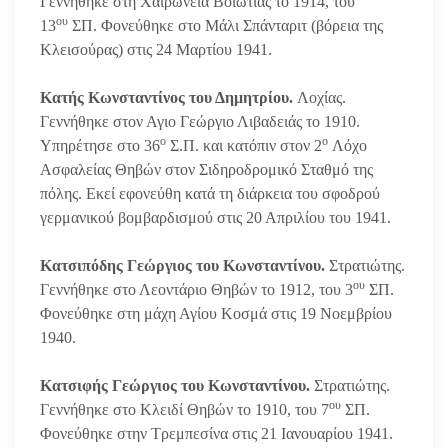
Γεννήθηκε στη Χαιρώνεια Βοιωτίας το 1914, του
ου
13
ΣΠ. Φονεύθηκε στο Μάλι Σπάνταριτ (βόρεια της
Κλεισούρας) στις 24 Μαρτίου 1941.
Κατής Κωνσταντίνος του Δημητρίου.
Λοχίας.
Γεννήθηκε στον Αγιο Γεώργιο Λιβαδειάς το 1910.
ο
ο
Υπηρέτησε στο 36
Σ.Π. και κατόπιν στον 2
Λόχο
Ασφαλείας Θηβών στον Σιδηροδρομικό Σταθμό της
πόλης. Εκεί εφονεύθη κατά τη διάρκεια του σφοδρού
γερμανικού βομβαρδισμού στις 20 Απριλίου του 1941.
Κατσιπόδης Γεώργιος του Κωνσταντίνου.
Στρατιώτης.
ου
Γεννήθηκε στο Λεοντάριο Θηβών το 1912, του 3
ΣΠ.
Φονεύθηκε στη μάχη Αγίου Κοσμά στις 19 Νοεμβρίου
1940.
Κατσιφής Γεώργιος του Κωνσταντίνου.
Στρατιώτης.
ου
Γεννήθηκε στο Κλειδί Θηβών το 1910, του 7
ΣΠ.
Φονεύθηκε στην Τρεμπεσίνα στις 21 Ιανουαρίου 1941.