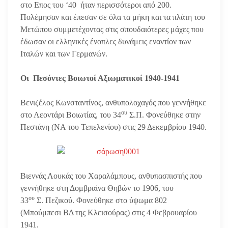
στο Επος του ‘40 ήταν περισσότεροι από 200.
Πολέμησαν και έπεσαν σε όλα τα μήκη και τα πλάτη του
Μετώπου συμμετέχοντας στις σπουδαιότερες μάχες που
έδωσαν οι ελληνικές ένοπλες δυνάμεις εναντίον των
Ιταλών και των Γερμανών.
Οι Πεσόντες Βοιωτοί Αξιωματικοί 1940-1941
Βενιζέλος Κωνσταντίνος, ανθυπολοχαγός που γεννήθηκε
ου
στο Λεοντάρι Βοιωτίας, του 34
Σ.Π. Φονεύθηκε στην
Πεστάνη (ΝΑ του Τεπελενίου) στις 29 Δεκεμβρίου 1940.
Βιεννάς Λουκάς του Χαραλάμπους, ανθυπασπιστής που
γεννήθηκε στη Δομβραίνα Θηβών το 1906, του
ου
33
Σ. Πεζικού. Φονεύθηκε στο ύψωμα 802
(Μπούμπεσι ΒΔ της Κλεισούρας) στις 4 Φεβρουαρίου
1941.