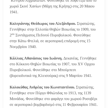
’Κέντρου Αιχμαλώτων. Φονεύθηκε σε λόφο έξω από το
χωριό Σκινέ Χανίων (Μάχη της Κρήτης) στις 20 Μαιου
1941.
Κολιγιάννης Θεόδωρος του Αλεξάνδρου.
Στρατιώτης.
Γεννήθηκε στην Ελλοπία Θηβών Βοιωτίας το 1909, του
ου
2
Συντάγματος Πεδινού Πυροβολικού. Φονεύθηκε
στην Κάτω Φτελιά, σε αεροπορική επιδρομή στις 15
Νοεμβρίου 1940.
Κόλλιας Αθανάσιος του Ιωάννη.
Δεκανέας. Γεννήθηκε
στο Κόκκινο Θηβών Βοιωτίας το 1907, του XV Ορχου
Πυροβολικού. Φονεύθηκε στο Μπούμπεσι
(βορειοδυτικά της Κλεισούρας) στις 9 Μαρτίου 1941.
Κολοκύθας Ανδρέας του Κωνσταντίνου.
Στρατιώτης.
Γεννήθηκε στον Πύργο Φθιώτιδας το 1913, της 1139
Μονάδας. Φονεύθηκε στο φαράγγι του χωριού Ροσοβέρι
σε αεροπορικό βομβαρδισμό στις 11 Φεβρουαρίου 1941.