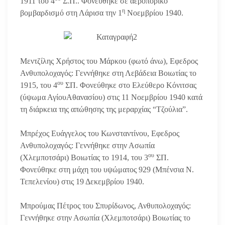
1911 του 4
Σ.Π.. Φονεύθηκε σε αεροπορικό
η
βομβαρδισμό στη Λάρισα την 1
Νοεμβρίου 1940.
Μεντζίλης Χρήστος του Μάρκου (φωτό άνω), Εφεδρος
Ανθυπολοχαγός: Γεννήθηκε στη Λεβάδεια Βοιωτίας το
ου
1915, του 4
ΣΠ. Φονεύθηκε στο Ελεύθερο Κόνιτσας
(ύψωμα ΑγίουΑθανασίου) στις 11 Νοεμβρίου 1940 κατά
τη διάρκεια της απώθησης της μεραρχίας “Τζούλια”.
Μπρέχος Ευάγγελος του Κωνσταντίνου, Εφεδρος
Ανθυπολοχαγός: Γεννήθηκε στην Ασωπία
ου
(Χλεμποτσάρι) Βοιωτίας το 1914, του 3
ΣΠ.
Φονεύθηκε στη μάχη του υψώματος 929 (Μπένσια Ν.
Τεπελενίου) στις 19 Δεκεμβρίου 1940.
Μπρούμας Πέτρος του Σπυρίδωνος, Ανθυπολοχαγός:
Γεννήθηκε στην Ασωπία (Χλεμποτσάρι) Βοιωτίας το