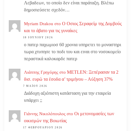
Λεβαδεων, το οποίο δεν είναι παράταξη. Βλέπω
δημοσιεύσετε σχεδόν…
Ο Οσιος Σεραφείμ της Δομβούς
Myriam Drakou
στο
και το άβατο για τις γυναίκες
10 ΙΟΥΝΊΟΥ 2026
ο πατερ παχωμιοσ 60 χρονια υπηρετει το μοναστηρι
τωρα χτυπησε το ποδι του και ειναι στο νοσοκομείο
περαστικά καλοκαρδε πατερ
METLEN: Ξεπέρασαν τα 2
Λιάππης Γρηγόρης
στο
δισ. ευρώ τα έσοδα α’ τριμήνου – Αύξηση 37%
7 ΜΑΪ́ΟΥ 2026
Διάδοχη αξιόπιστη κατάσταση για την εταιρεία
υπάρχει ;;
Οι μετονομασίες των
Γιάννης Νικολόπουλος
στο
οικισμών της Βοιωτίας
17 ΦΕΒΡΟΥΑΡΊΟΥ 2026