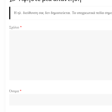
γ
η
Η ηλ. διεύθυνση σας δεν δημοσιεύεται.
Τα υποχρεωτικά πεδία σημ
σ
Σχόλιο
*
η
ά
ρ
θ
ρ
ω
Όνομα
*
ν