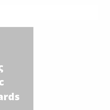
ς
c
ards