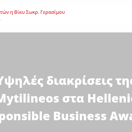
 ετών η Βίκυ Σωκρ. Γερασίμου
.
χρονος – Επεσε από τη σκαλωσιά
..
μοναχή Ευπραξία (Κουκουλούδη)
ουκουλούδη), σε ηλικία...
Υψηλές διακρίσεις τη
Mytilineos στα Helleni
ponsible Business Aw