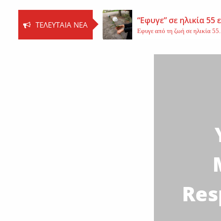
“Εφυγε” σε ηλικία 55
ΤΕΛΕΥΤΑΊΑ ΝΈΑ
Εφυγε από τη ζωή σε ηλικία 55..
Βοιωτία: Νεκρός ο 62
Τη ζωή του έχασε ο 62χρονος Ι..
Εφυγε από τη ζωή η 
Εκοιμήθη η μοναχή Ευπραξία (Κ
Res