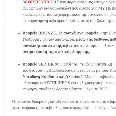
SCORECARD
2017
που παρουσιάζει τις κατηγορίες 
ανθρώπινων και κοινωνικών) που αξιοποιεί η MYTILINE
και πως μέσω του επιχειρηματικού της μοντέλου οι πόρ
σε παραγόμενη αξία προσδιορίζοντας τη συμβολή της ε
Βραβείο
BRONZE
, 2ο συνεχόμενο βραβείο,
στην Ενό
Υποτροφίες
για την
αποτύπωση,
μέσω της διεθνούς μεθ
συνολικής κοινωνικής αξίας
του καινοτόμου, πιλοτικο
αντιμετώπιση της σχολικής διαρροής.
Βραβείο SILVER
στην Ενότητα: “Βιώσιμη Ανάπτυξη” 
του θεσμού της Διαβούλευσης της εταιρείας με τους Κο
Υπεύθυνη Εφοδιαστική Αλυσίδα”.
Μία πρωτοβουλία π
υλοποιήσει ηMYTILINEOS για τη δημιουργία μιας πιο υ
επιχειρηματικής της δραστηριότητας, μέχρι το 2025.
Οι εν λόγω διακρίσεις καταδεικνύουν τη συνέπεια και το υψ
πρωτοποριακές πρωτοβουλίες που αναλαμβάνει με στόχο πάντα