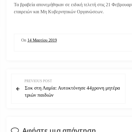
Τα βραβεία απονεμήθηκαν σε ειδική τελετή στις 21 Φεβρουα
εταιρειών και Μη Κυβερνητικών Οργανώσεων.
On
14 Μαρτίου 2019
Π
PREVIOUS POST
Σοκ στη Λαμία: Αυτοκτόνησε 44χρονη μητέρα
λ
τριών παιδιών
ο
ή
Αφήστε μια απάντηση