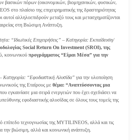
των βασικών πόρων (οικονομικών, βιομηχανικών, φυσικών,
OS στο πλαίσιο της επιχειρηματικής της δραστηριότητας
οι αυτοί αλληλοεπιδρούν μεταξύ τους και μετασχηματίζονται
ταιρείας στη Βιώσιμη Ανάπτυξη.
τητα: “Ιδιωτικές Επιχειρήσεις” – Κατηγορία: Εκπαίδευση/
οδολογίας Social Return On Investment (SROI), της
ύ,
κοινωνικού
προγράμματος “Είμαι Μέσα”
για την
– Κατηγορία: “Εφοδιαστική Αλυσίδα”
για την υλοποίηση
ινωνικούς της Εταίρους με
θέμα: “Αναπτύσσοντας μια
ου εγκαινίασε μια σειρά ενεργειών που έχει σχεδιάσει να
πεύθυνης εφοδιαστικής αλυσίδας σε όλους τους τομείς της
ηλό επίπεδο τεχνογνωσίας της MYTILINEOS, αλλά και τις
 την βιώσιμη, αλλά και κοινωνική ανάπτυξη.