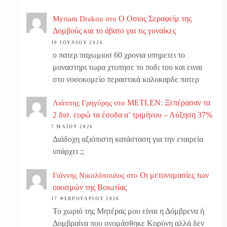
Ο Οσιος Σεραφείμ της
Myriam Drakou
στο
Δομβούς και το άβατο για τις γυναίκες
10 ΙΟΥΝΊΟΥ 2026
ο πατερ παχωμιοσ 60 χρονια υπηρετει το
μοναστηρι τωρα χτυπησε το ποδι του και ειναι
στο νοσοκομείο περαστικά καλοκαρδε πατερ
METLEN: Ξεπέρασαν τα
Λιάππης Γρηγόρης
στο
2 δισ. ευρώ τα έσοδα α’ τριμήνου – Αύξηση 37%
7 ΜΑΪ́ΟΥ 2026
Διάδοχη αξιόπιστη κατάσταση για την εταιρεία
υπάρχει ;;
Οι μετονομασίες των
Γιάννης Νικολόπουλος
στο
οικισμών της Βοιωτίας
17 ΦΕΒΡΟΥΑΡΊΟΥ 2026
Το χωριό της Μητέρας μου είναι η Δόμβρενα ή
Δομβραίνα που ονομάσθηκε Κορύνη αλλά δεν