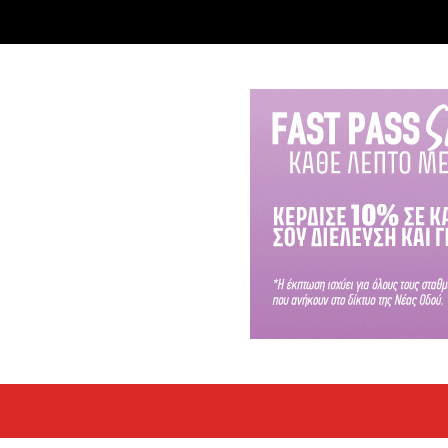
ταξύ δύο ανδρών στο κέντρο της Θήβας
 βράδυ της Πέμπτης,...
εκόρ τα EBITDA το εξάμηνο
υψηλές επιδόσεις κατά...