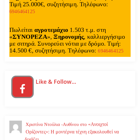
Τιμή 25.000€, συζητήσιμη. Τηλέφωνο:
6946464125
Πωλείται
αγροτεμάχιο
1.503 τ.μ. στη
«
ΣΥΝΟΡΕΖΑ
»,
Ξηρονομής
, καλλιεργήσιμο
με σιτηρά. Συνορεύει νότια με δρόμο. Τιμή:
14.500 €, συζητήσιμη. Τηλέφωνο:
6946464125
Like & Follow…
«Ανοιχτοί
Χριστίνα Ντούλια -Αυθίνου
στο
Ορίζοντες»: Η μοντέρνα τέχνη εξακολουθεί να
διχάζει