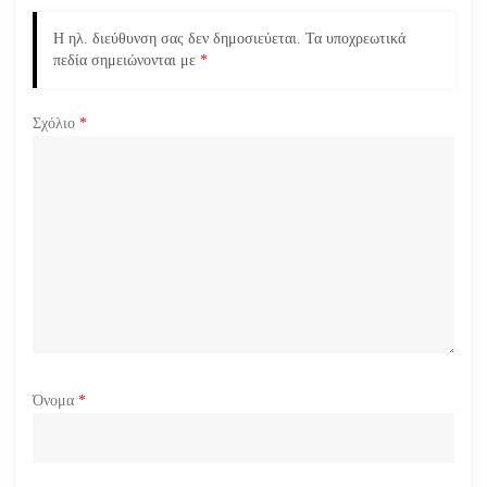
ά
Η ηλ. διεύθυνση σας δεν δημοσιεύεται.
Τα υποχρεωτικά
ρ
πεδία σημειώνονται με
*
θ
Σχόλιο
*
ρ
ω
ν
Όνομα
*