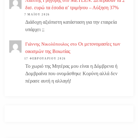
METLEN: Ξεπέρασαν τα 2
Λιάππης Γρηγόρης
στο
δισ. ευρώ τα έσοδα α’ τριμήνου – Αύξηση 37%
7 ΜΑΪ́ΟΥ 2026
Διάδοχη αξιόπιστη κατάσταση για την εταιρεία
υπάρχει ;;
Οι μετονομασίες των
Γιάννης Νικολόπουλος
στο
οικισμών της Βοιωτίας
17 ΦΕΒΡΟΥΑΡΊΟΥ 2026
Το χωριό της Μητέρας μου είναι η Δόμβρενα ή
Δομβραίνα που ονομάσθηκε Κορύνη αλλά δεν
πέρασε αυτή η αλλαγή!