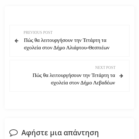
Π
PREVIOUS POST
Πώς θα λειτουργήσουν την Τετάρτη τα
λ
σχολεία στον Δήμο Αλιάρτου-Θεσπιέων
ο
NEXT POST
ή
Πώς θα λειτουργήσουν την Τετάρτη τα
σχολεία στον Δήμο Λεβαδέων
γ
η
σ
η
Αφήστε μια απάντηση