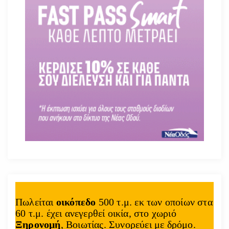
Πωλείται
οικόπεδο
500 τ.μ. εκ των οποίων στα
60 τ.μ. έχει ανεγερθεί οικία, στο χωριό
Ξηρονομή
, Βοιωτίας. Συνορεύει με δρόμο.