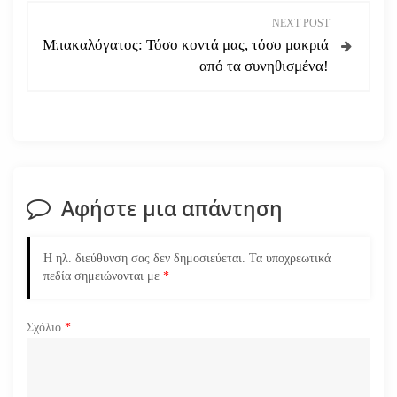
ή
NEXT POST
Μπακαλόγατος: Τόσο κοντά μας, τόσο μακριά
γ
από τα συνηθισμένα!
η
σ
η
Αφήστε μια απάντηση
ά
ρ
Η ηλ. διεύθυνση σας δεν δημοσιεύεται.
Τα υποχρεωτικά
πεδία σημειώνονται με
*
θ
ρ
Σχόλιο
*
ω