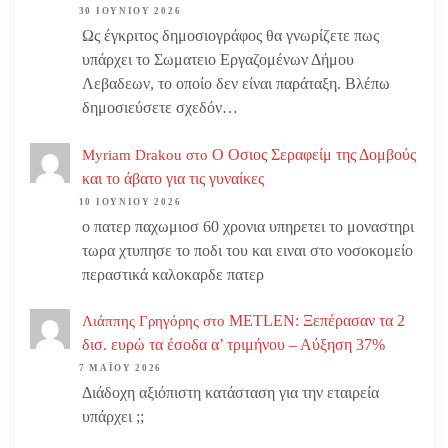
30 ΙΟΥΝΊΟΥ 2026
Ως έγκριτος δημοσιογράφος θα γνωρίζετε πως
υπάρχει το Σωματειο Εργαζομένων Δήμου
Λεβαδεων, το οποίο δεν είναι παράταξη. Βλέπω
δημοσιεύσετε σχεδόν…
Ο Οσιος Σεραφείμ της Δομβούς
Myriam Drakou
στο
και το άβατο για τις γυναίκες
10 ΙΟΥΝΊΟΥ 2026
ο πατερ παχωμιοσ 60 χρονια υπηρετει το μοναστηρι
τωρα χτυπησε το ποδι του και ειναι στο νοσοκομείο
περαστικά καλοκαρδε πατερ
METLEN: Ξεπέρασαν τα 2
Λιάππης Γρηγόρης
στο
δισ. ευρώ τα έσοδα α’ τριμήνου – Αύξηση 37%
7 ΜΑΪ́ΟΥ 2026
Διάδοχη αξιόπιστη κατάσταση για την εταιρεία
υπάρχει ;;