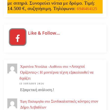
με σιτηρά. Συνορεύει νότια με δρόμο. Τιμή:
14.500 €, συζητήσιμη. Τηλέφωνο:
6946464125
Like & Follow…
«Ανοιχτοί
Χριστίνα Ντούλια -Αυθίνου
στο
Ορίζοντες»: Η μοντέρνα τέχνη εξακολουθεί να
διχάζει
13 ΙΟΥΛΊΟΥ 2026
Εξαιρετική ανάλυση.!
Συνδικαλιστικές κόντρες στον
Έφη Παλαμηδα
στο
Δήμο Λεβαδέων