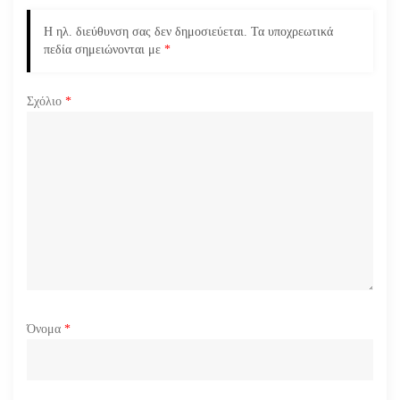
ά
Η ηλ. διεύθυνση σας δεν δημοσιεύεται.
Τα υποχρεωτικά
ρ
πεδία σημειώνονται με
*
θ
Σχόλιο
*
ρ
ω
ν
Όνομα
*