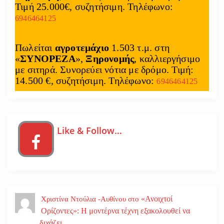
Τιμή 25.000€, συζητήσιμη. Τηλέφωνο:
6946464125
Πωλείται
αγροτεμάχιο
1.503 τ.μ. στη
«
ΣΥΝΟΡΕΖΑ
»,
Ξηρονομής
, καλλιεργήσιμο
με σιτηρά. Συνορεύει νότια με δρόμο. Τιμή:
14.500 €, συζητήσιμη. Τηλέφωνο:
6946464125
Like & Follow…
«Ανοιχτοί
Χριστίνα Ντούλια -Αυθίνου
στο
Ορίζοντες»: Η μοντέρνα τέχνη εξακολουθεί να
διχάζει