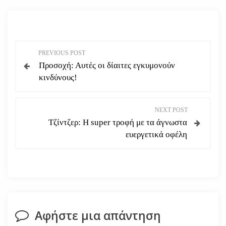
Π
PREVIOUS POST
Προσοχή: Αυτές οι δίαιτες εγκυμονούν
λ
κινδύνους!
ο
NEXT POST
ή
Τζίντζερ: Η super τροφή με τα άγνωστα
ευεργετικά οφέλη
γ
η
σ
η
Αφήστε μια απάντηση