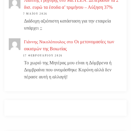
METLEN: Ξεπέρασαν τα 2
Λιάππης Γρηγόρης
στο
δισ. ευρώ τα έσοδα α’ τριμήνου – Αύξηση 37%
7 ΜΑΪ́ΟΥ 2026
Διάδοχη αξιόπιστη κατάσταση για την εταιρεία
υπάρχει ;;
Οι μετονομασίες των
Γιάννης Νικολόπουλος
στο
οικισμών της Βοιωτίας
17 ΦΕΒΡΟΥΑΡΊΟΥ 2026
Το χωριό της Μητέρας μου είναι η Δόμβρενα ή
Δομβραίνα που ονομάσθηκε Κορύνη αλλά δεν
πέρασε αυτή η αλλαγή!