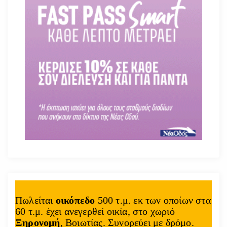
Πωλείται
οικόπεδο
500 τ.μ. εκ των οποίων στα
60 τ.μ. έχει ανεγερθεί οικία, στο χωριό
Ξηρονομή
, Βοιωτίας. Συνορεύει με δρόμο.