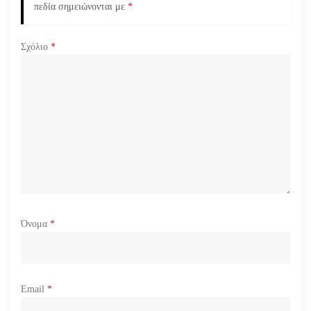
ρ
πεδία σημειώνονται με
*
θ
Σχόλιο
*
ρ
ω
ν
Όνομα
*
Email
*