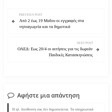
Π
PREVIOUS POST
Από 2 έως 19 Μαΐου οι εγγραφές στα
λ
νηπιαγωγεία και τα δημοτικά
ο
NEXT POST
ή
ΟΑΕΔ: Εως 20/4 οι αιτήσεις για τις δωρεάν
Παιδικές Κατασκηνώσεις
γ
η
σ
η
Αφήστε μια απάντηση
ά
Η ηλ. διεύθυνση σας δεν δημοσιεύεται.
Τα υποχρεωτικά