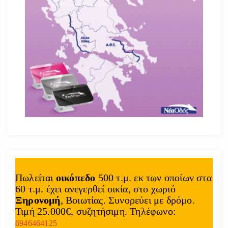
Πωλείται
οικόπεδο
500 τ.μ. εκ των οποίων στα
60 τ.μ. έχει ανεγερθεί οικία, στο χωριό
Ξηρονομή
, Βοιωτίας. Συνορεύει με δρόμο.
Τιμή 25.000€, συζητήσιμη. Τηλέφωνο:
6946464125