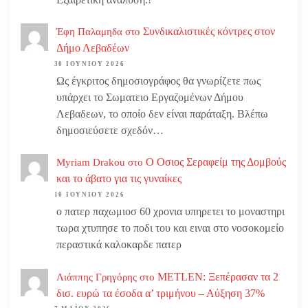
Συνδικαλιστικές κόντρες στον
Έφη Παλαμηδα
στο
Δήμο Λεβαδέων
30 ΙΟΥΝΊΟΥ 2026
Ως έγκριτος δημοσιογράφος θα γνωρίζετε πως
υπάρχει το Σωματειο Εργαζομένων Δήμου
Λεβαδεων, το οποίο δεν είναι παράταξη. Βλέπω
δημοσιεύσετε σχεδόν…
Ο Οσιος Σεραφείμ της Δομβούς
Myriam Drakou
στο
και το άβατο για τις γυναίκες
10 ΙΟΥΝΊΟΥ 2026
ο πατερ παχωμιοσ 60 χρονια υπηρετει το μοναστηρι
τωρα χτυπησε το ποδι του και ειναι στο νοσοκομείο
περαστικά καλοκαρδε πατερ
METLEN: Ξεπέρασαν τα 2
Λιάππης Γρηγόρης
στο
δισ. ευρώ τα έσοδα α’ τριμήνου – Αύξηση 37%