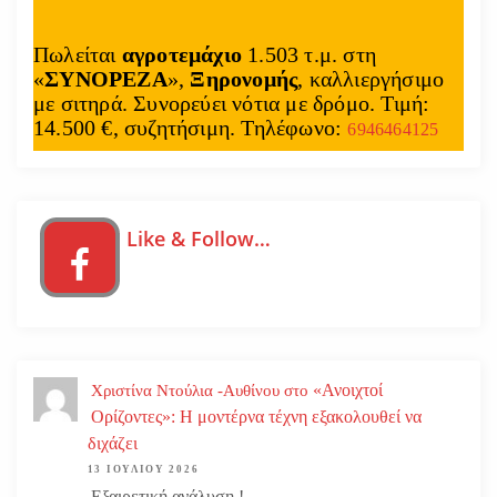
Πωλείται
αγροτεμάχιο
1.503 τ.μ. στη
«
ΣΥΝΟΡΕΖΑ
»,
Ξηρονομής
, καλλιεργήσιμο
με σιτηρά. Συνορεύει νότια με δρόμο. Τιμή:
14.500 €, συζητήσιμη. Τηλέφωνο:
6946464125
Like & Follow…
«Ανοιχτοί
Χριστίνα Ντούλια -Αυθίνου
στο
Ορίζοντες»: Η μοντέρνα τέχνη εξακολουθεί να
διχάζει
13 ΙΟΥΛΊΟΥ 2026
Εξαιρετική ανάλυση.!