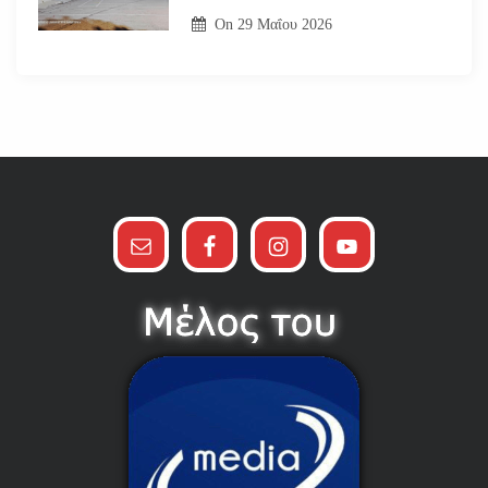
On
29 Μαΐου 2026