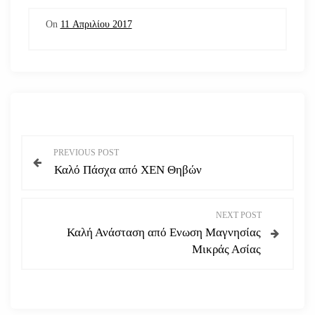
On
11 Απριλίου 2017
Π
PREVIOUS POST
Καλό Πάσχα από ΧΕΝ Θηβών
λ
ο
NEXT POST
Καλή Ανάσταση από Ενωση Μαγνησίας
ή
Μικράς Ασίας
γ
η