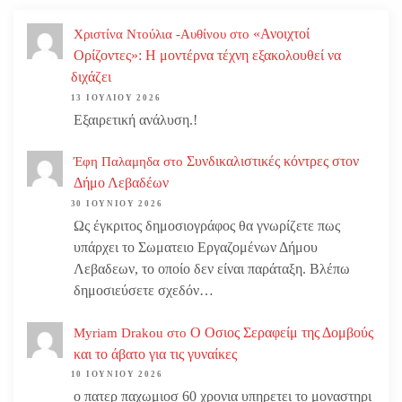
«Ανοιχτοί
Χριστίνα Ντούλια -Αυθίνου
στο
Ορίζοντες»: Η μοντέρνα τέχνη εξακολουθεί να
διχάζει
13 ΙΟΥΛΊΟΥ 2026
Εξαιρετική ανάλυση.!
Συνδικαλιστικές κόντρες στον
Έφη Παλαμηδα
στο
Δήμο Λεβαδέων
30 ΙΟΥΝΊΟΥ 2026
Ως έγκριτος δημοσιογράφος θα γνωρίζετε πως
υπάρχει το Σωματειο Εργαζομένων Δήμου
Λεβαδεων, το οποίο δεν είναι παράταξη. Βλέπω
δημοσιεύσετε σχεδόν…
Ο Οσιος Σεραφείμ της Δομβούς
Myriam Drakou
στο
και το άβατο για τις γυναίκες
10 ΙΟΥΝΊΟΥ 2026
ο πατερ παχωμιοσ 60 χρονια υπηρετει το μοναστηρι