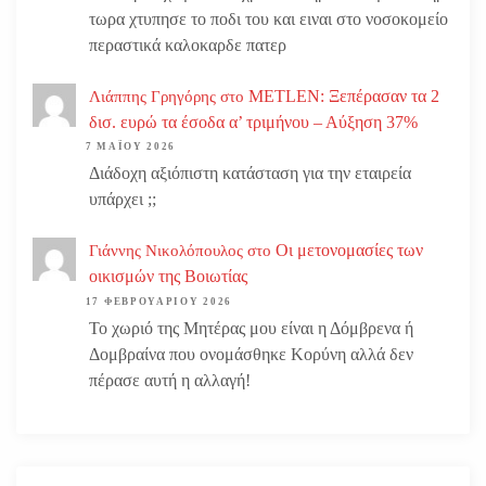
τωρα χτυπησε το ποδι του και ειναι στο νοσοκομείο
περαστικά καλοκαρδε πατερ
METLEN: Ξεπέρασαν τα 2
Λιάππης Γρηγόρης
στο
δισ. ευρώ τα έσοδα α’ τριμήνου – Αύξηση 37%
7 ΜΑΪ́ΟΥ 2026
Διάδοχη αξιόπιστη κατάσταση για την εταιρεία
υπάρχει ;;
Οι μετονομασίες των
Γιάννης Νικολόπουλος
στο
οικισμών της Βοιωτίας
17 ΦΕΒΡΟΥΑΡΊΟΥ 2026
Το χωριό της Μητέρας μου είναι η Δόμβρενα ή
Δομβραίνα που ονομάσθηκε Κορύνη αλλά δεν
πέρασε αυτή η αλλαγή!