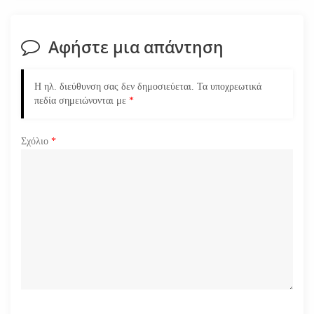
σ
Αφήστε μια απάντηση
η
ά
Η ηλ. διεύθυνση σας δεν δημοσιεύεται.
Τα υποχρεωτικά
πεδία σημειώνονται με
*
ρ
Σχόλιο
*
θ
ρ
ω
ν