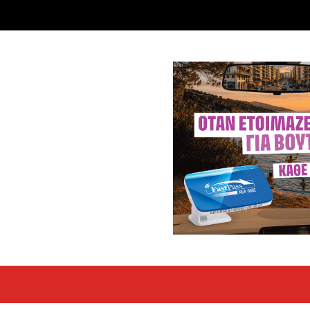
ταξύ δύο ανδρών στο κέντρο της Θήβας
 βράδυ της Πέμπτης,...
εκόρ τα EBITDA το εξάμηνο
υψηλές επιδόσεις κατά...