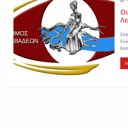
Οι
Λ
Στη
Ελι
Καπ
Δ