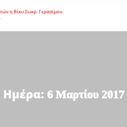
 ετών η Βίκυ Σωκρ. Γερασίμου
.
χρονος – Επεσε από τη σκαλωσιά
..
μοναχή Ευπραξία (Κουκουλούδη)
ουκουλούδη), σε ηλικία...
Ημέρα:
6 Μαρτίου 2017