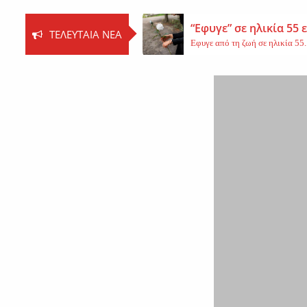
“Εφυγε” σε ηλικία 55
ΤΕΛΕΥΤΑΊΑ ΝΈΑ
Εφυγε από τη ζωή σε ηλικία 55..
Βοιωτία: Νεκρός ο 62
Τη ζωή του έχασε ο 62χρονος Ι..
Εφυγε από τη ζωή η 
Εκοιμήθη η μοναχή Ευπραξία (Κ