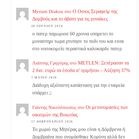
Ο Οσιος Σεραφείμ της
Myriam Drakou
στο
Δομβούς και το άβατο για τις γυναίκες
10 ΙΟΥΝΊΟΥ 2026
ο πατερ παχωμιοσ 60 χρονια υπηρετει το
μοναστηρι τωρα χτυπησε το ποδι του και ειναι
στο νοσοκομείο περαστικά καλοκαρδε πατερ
METLEN: Ξεπέρασαν τα
Λιάππης Γρηγόρης
στο
2 δισ. ευρώ τα έσοδα α’ τριμήνου – Αύξηση 37%
7 ΜΑΪ́ΟΥ 2026
Διάδοχη αξιόπιστη κατάσταση για την εταιρεία
υπάρχει ;;
Οι μετονομασίες των
Γιάννης Νικολόπουλος
στο
οικισμών της Βοιωτίας
17 ΦΕΒΡΟΥΑΡΊΟΥ 2026
Το χωριό της Μητέρας μου είναι η Δόμβρενα ή
Δομβραίνα που ονομάσθηκε Κορύνη αλλά δεν