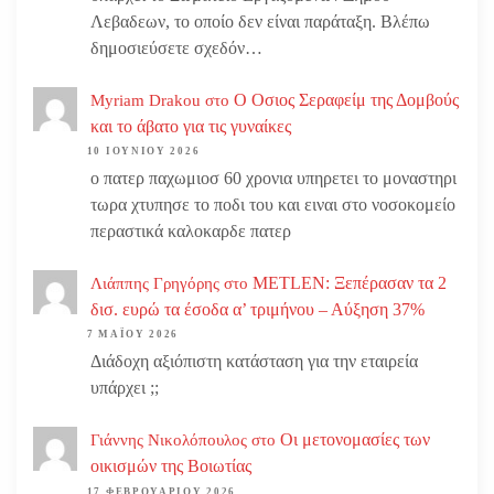
Λεβαδεων, το οποίο δεν είναι παράταξη. Βλέπω
δημοσιεύσετε σχεδόν…
Ο Οσιος Σεραφείμ της Δομβούς
Myriam Drakou
στο
και το άβατο για τις γυναίκες
10 ΙΟΥΝΊΟΥ 2026
ο πατερ παχωμιοσ 60 χρονια υπηρετει το μοναστηρι
τωρα χτυπησε το ποδι του και ειναι στο νοσοκομείο
περαστικά καλοκαρδε πατερ
METLEN: Ξεπέρασαν τα 2
Λιάππης Γρηγόρης
στο
δισ. ευρώ τα έσοδα α’ τριμήνου – Αύξηση 37%
7 ΜΑΪ́ΟΥ 2026
Διάδοχη αξιόπιστη κατάσταση για την εταιρεία
υπάρχει ;;
Οι μετονομασίες των
Γιάννης Νικολόπουλος
στο
οικισμών της Βοιωτίας
17 ΦΕΒΡΟΥΑΡΊΟΥ 2026