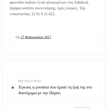
φροντίδα παιδιών ή και ηλικιωμένων στη Λιβαδειά.
Ωράριο κατόπιν συνεννόησης, τιμές λογικές. Τηλ.
επικοινωνίας: 22 61 0 21 622.
On
27 Φεβρουαρίου 2017
Π
PREVIOUS POST
Έγκυος η γυναίκα που έχασε τη ζωή της στο
λ
δυστύχημα με την Πόρσε;
ο