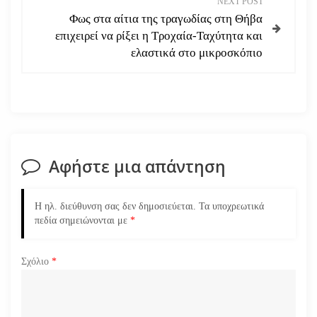
NEXT POST
ή
Φως στα αίτια της τραγωδίας στη Θήβα
επιχειρεί να ρίξει η Τροχαία-Ταχύτητα και
γ
ελαστικά στο μικροσκόπιο
η
σ
η
Αφήστε μια απάντηση
ά
ρ
Η ηλ. διεύθυνση σας δεν δημοσιεύεται.
Τα υποχρεωτικά
πεδία σημειώνονται με
*
θ
ρ
Σχόλιο
*
ω