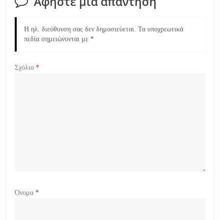
Αφήστε μια απάντηση
ά
Η ηλ. διεύθυνση σας δεν δημοσιεύεται.
Τα υποχρεωτικά
ρ
πεδία σημειώνονται με
*
θ
Σχόλιο
*
ρ
ω
ν
Όνομα
*