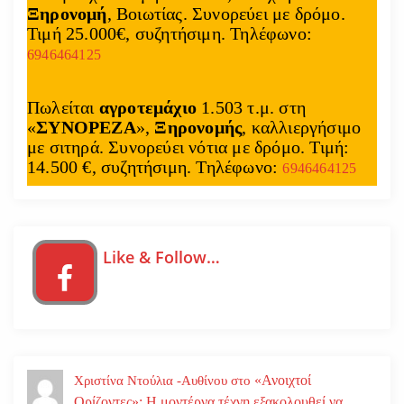
Ξηρονομή
, Βοιωτίας. Συνορεύει με δρόμο.
Τιμή 25.000€, συζητήσιμη. Τηλέφωνο:
6946464125
Πωλείται
αγροτεμάχιο
1.503 τ.μ. στη
«
ΣΥΝΟΡΕΖΑ
»,
Ξηρονομής
, καλλιεργήσιμο
με σιτηρά. Συνορεύει νότια με δρόμο. Τιμή:
14.500 €, συζητήσιμη. Τηλέφωνο:
6946464125
Like & Follow…
«Ανοιχτοί
Χριστίνα Ντούλια -Αυθίνου
στο
Ορίζοντες»: Η μοντέρνα τέχνη εξακολουθεί να