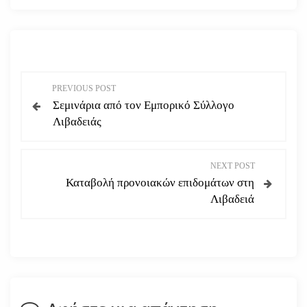
Π
PREVIOUS POST
Σεμινάρια από τον Εμπορικό Σύλλογο
λ
Λιβαδειάς
ο
NEXT POST
ή
Καταβολή προνοιακών επιδομάτων στη
Λιβαδειά
γ
η
σ
η