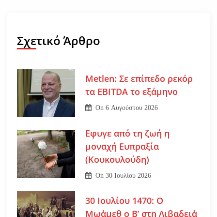
Σχετικό Άρθρο
Metlen: Σε επίπεδο ρεκόρ
τα EBITDA το εξάμηνο
On
6 Αυγούστου 2026
Εφυγε από τη ζωή η
μοναχή Ευπραξία
(Κουκουλούδη)
On
30 Ιουλίου 2026
30 Ιουλίου 1470: Ο
Μωάμεθ ο Β’ στη Λιβαδειά