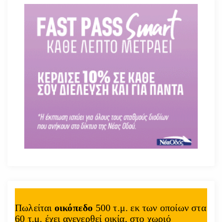
Πωλείται
οικόπεδο
500 τ.μ. εκ των οποίων στα
60 τ.μ. έχει ανεγερθεί οικία, στο χωριό