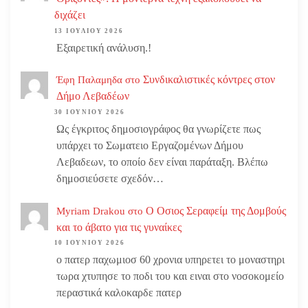
διχάζει
13 ΙΟΥΛΊΟΥ 2026
Εξαιρετική ανάλυση.!
Συνδικαλιστικές κόντρες στον
Έφη Παλαμηδα
στο
Δήμο Λεβαδέων
30 ΙΟΥΝΊΟΥ 2026
Ως έγκριτος δημοσιογράφος θα γνωρίζετε πως
υπάρχει το Σωματειο Εργαζομένων Δήμου
Λεβαδεων, το οποίο δεν είναι παράταξη. Βλέπω
δημοσιεύσετε σχεδόν…
Ο Οσιος Σεραφείμ της Δομβούς
Myriam Drakou
στο
και το άβατο για τις γυναίκες
10 ΙΟΥΝΊΟΥ 2026
ο πατερ παχωμιοσ 60 χρονια υπηρετει το μοναστηρι
τωρα χτυπησε το ποδι του και ειναι στο νοσοκομείο
περαστικά καλοκαρδε πατερ