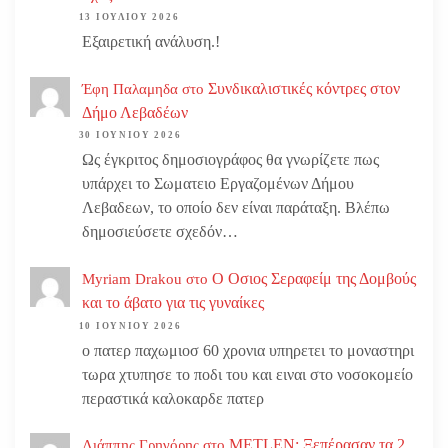
13 ΙΟΥΛΊΟΥ 2026
Εξαιρετική ανάλυση.!
Συνδικαλιστικές κόντρες στον
Έφη Παλαμηδα
στο
Δήμο Λεβαδέων
30 ΙΟΥΝΊΟΥ 2026
Ως έγκριτος δημοσιογράφος θα γνωρίζετε πως
υπάρχει το Σωματειο Εργαζομένων Δήμου
Λεβαδεων, το οποίο δεν είναι παράταξη. Βλέπω
δημοσιεύσετε σχεδόν…
Ο Οσιος Σεραφείμ της Δομβούς
Myriam Drakou
στο
και το άβατο για τις γυναίκες
10 ΙΟΥΝΊΟΥ 2026
ο πατερ παχωμιοσ 60 χρονια υπηρετει το μοναστηρι
τωρα χτυπησε το ποδι του και ειναι στο νοσοκομείο
περαστικά καλοκαρδε πατερ
METLEN: Ξεπέρασαν τα 2
Λιάππης Γρηγόρης
στο