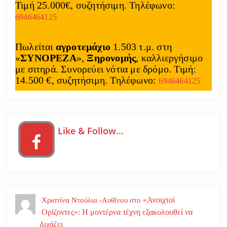
Τιμή 25.000€, συζητήσιμη. Τηλέφωνο:
6946464125
Πωλείται
αγροτεμάχιο
1.503 τ.μ. στη
«
ΣΥΝΟΡΕΖΑ
»,
Ξηρονομής
, καλλιεργήσιμο
με σιτηρά. Συνορεύει νότια με δρόμο. Τιμή:
14.500 €, συζητήσιμη. Τηλέφωνο:
6946464125
Like & Follow…
«Ανοιχτοί
Χριστίνα Ντούλια -Αυθίνου
στο
Ορίζοντες»: Η μοντέρνα τέχνη εξακολουθεί να
διχάζει