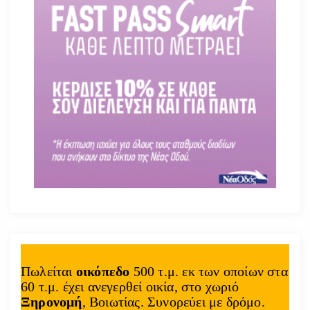
Πωλείται
οικόπεδο
500 τ.μ. εκ των οποίων στα
60 τ.μ. έχει ανεγερθεί οικία, στο χωριό
Ξηρονομή
, Βοιωτίας. Συνορεύει με δρόμο.