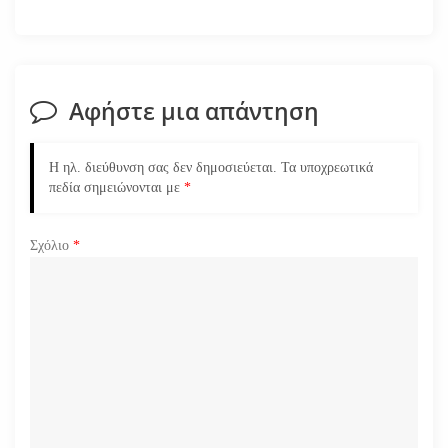
η
σ
Αφήστε μια απάντηση
η
ά
Η ηλ. διεύθυνση σας δεν δημοσιεύεται.
Τα υποχρεωτικά
πεδία σημειώνονται με
*
ρ
Σχόλιο
*
θ
ρ
ω
ν