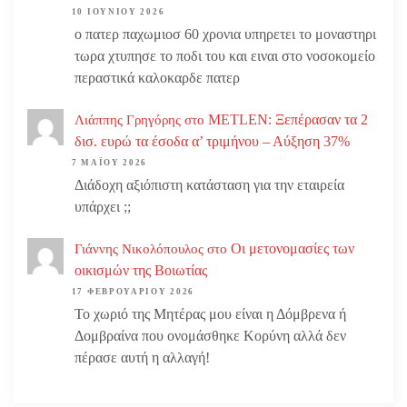
10 ΙΟΥΝΊΟΥ 2026
ο πατερ παχωμιοσ 60 χρονια υπηρετει το μοναστηρι
τωρα χτυπησε το ποδι του και ειναι στο νοσοκομείο
περαστικά καλοκαρδε πατερ
METLEN: Ξεπέρασαν τα 2
Λιάππης Γρηγόρης
στο
δισ. ευρώ τα έσοδα α’ τριμήνου – Αύξηση 37%
7 ΜΑΪ́ΟΥ 2026
Διάδοχη αξιόπιστη κατάσταση για την εταιρεία
υπάρχει ;;
Οι μετονομασίες των
Γιάννης Νικολόπουλος
στο
οικισμών της Βοιωτίας
17 ΦΕΒΡΟΥΑΡΊΟΥ 2026
Το χωριό της Μητέρας μου είναι η Δόμβρενα ή
Δομβραίνα που ονομάσθηκε Κορύνη αλλά δεν
πέρασε αυτή η αλλαγή!