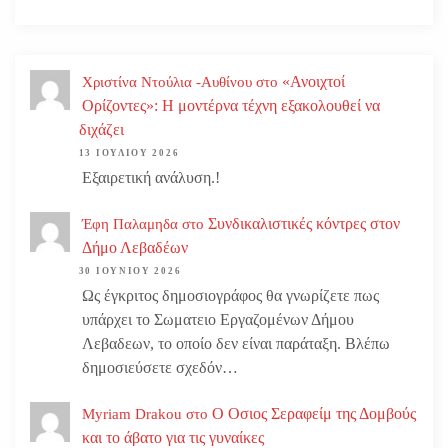
«Ανοιχτοί
Χριστίνα Ντούλια -Αυθίνου
στο
Ορίζοντες»: Η μοντέρνα τέχνη εξακολουθεί να
διχάζει
13 ΙΟΥΛΊΟΥ 2026
Εξαιρετική ανάλυση.!
Συνδικαλιστικές κόντρες στον
Έφη Παλαμηδα
στο
Δήμο Λεβαδέων
30 ΙΟΥΝΊΟΥ 2026
Ως έγκριτος δημοσιογράφος θα γνωρίζετε πως
υπάρχει το Σωματειο Εργαζομένων Δήμου
Λεβαδεων, το οποίο δεν είναι παράταξη. Βλέπω
δημοσιεύσετε σχεδόν…
Ο Οσιος Σεραφείμ της Δομβούς
Myriam Drakou
στο
και το άβατο για τις γυναίκες