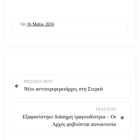
On
16 Μαΐου 2016
Π
PREVIOUS POST
Νέοι αντιπεριφερειάρχες στη Στερεά
λ
ο
NEXT POST
Εξαφανίστηκε διάσημη τραγουδίστρια – Οι
ή
Αρχές φοβούνται αυτοκτονία
γ