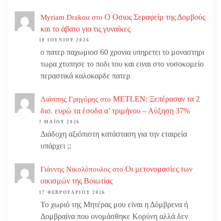
Ο Οσιος Σεραφείμ της Δομβούς
Myriam Drakou
στο
και το άβατο για τις γυναίκες
10 ΙΟΥΝΊΟΥ 2026
ο πατερ παχωμιοσ 60 χρονια υπηρετει το μοναστηρι
τωρα χτυπησε το ποδι του και ειναι στο νοσοκομείο
περαστικά καλοκαρδε πατερ
METLEN: Ξεπέρασαν τα 2
Λιάππης Γρηγόρης
στο
δισ. ευρώ τα έσοδα α’ τριμήνου – Αύξηση 37%
7 ΜΑΪ́ΟΥ 2026
Διάδοχη αξιόπιστη κατάσταση για την εταιρεία
υπάρχει ;;
Οι μετονομασίες των
Γιάννης Νικολόπουλος
στο
οικισμών της Βοιωτίας
17 ΦΕΒΡΟΥΑΡΊΟΥ 2026
Το χωριό της Μητέρας μου είναι η Δόμβρενα ή
Δομβραίνα που ονομάσθηκε Κορύνη αλλά δεν