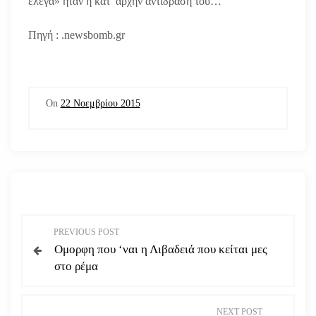
έλεγα» ήταν η κατ’ αρχήν αντίδρασή του…
Πηγή : .newsbomb.gr
On
22 Νοεμβρίου 2015
Π
PREVIOUS POST
Ομορφη που ‘ναι η Λιβαδειά που κείται μες
λ
στο ρέμα
ο
NEXT POST