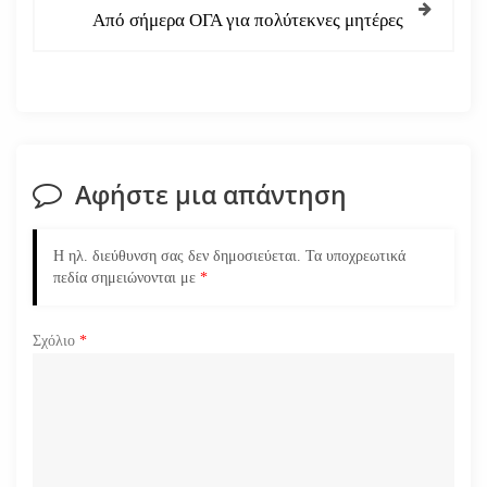
ή
Από σήμερα ΟΓΑ για πολύτεκνες μητέρες
γ
η
σ
Αφήστε μια απάντηση
η
ά
Η ηλ. διεύθυνση σας δεν δημοσιεύεται.
Τα υποχρεωτικά
πεδία σημειώνονται με
*
ρ
Σχόλιο
*
θ
ρ
ω