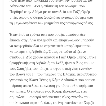
πόλη μετά από πολιορκία δύο ετών. Μνημονεύεται τον
Αύγουστο του 1458 η επίσκεψη του Μωάμεθ του
Πορθητή στην Αθήνα με τη συνοδεία του Γαζή Ομέρ
μπέη, όπου ο σκληρός Σουλτάνος εντυπωσιάστηκε από
τη μεγαλοπρέπεια των μνημείων της πανάρχαιας πόλης.
Ήταν έτσι τα χρόνια τότε που οι αξιωματούχοι δεν
έπαυαν στιγμή να πολεμούν και επομένως δεν μπορούν
να αναφερθούν όλα τα στρατιωτικά κατορθώματα του
κατακτητή της Λιβαδειάς. Όμως σε τούτο αξίζει να
σταθούμε: Δύο χρόνια αφότου ο Γαζή Ομέρ μπέης μπήκε
θριαμβευτής στη Λιβαδειά, το 1462, ήταν ο ίδιος που με
τους Σπαχήδες του πέτυχε αποφασιστική νίκη εναντίον
του Βλαντ του Γ’, του ηγεμόνα της Βλαχίας, περισσότερο
γνωστού ως Βλαντ Τέπες ή Κόμη Δράκουλα, του οποίου
η δράση αποτέλεσε έμπνευση για τόσα μυθιστορήματα
και ταινίες. Ο επιλεγόμενος Κόμης Δράκουλας είχε
σημειώσει μια σειρά από τακτικές νίκες εναντίον του
σουλτανικού στρατού, όπως εκείνη εναντίον του Χαμζά