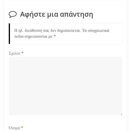
σ
Αφήστε μια απάντηση
η
ά
Η ηλ. διεύθυνση σας δεν δημοσιεύεται.
Τα υποχρεωτικά
πεδία σημειώνονται με
*
ρ
Σχόλιο
*
θ
ρ
ω
ν
Όνομα
*