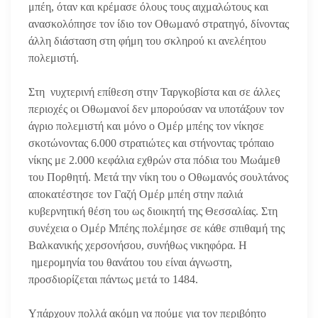
μπέη, όταν και κρέμασε όλους τους αιχμαλώτους και
ανασκολόπησε τον ίδιο τον Οθωμανό στρατηγό, δίνοντας
άλλη διάσταση στη φήμη του σκληρού κι ανελέητου
πολεμιστή.
Στη νυχτερινή επίθεση στην Ταργκοβίστα και σε άλλες
περιοχές οι Οθωμανοί δεν μπορούσαν να υποτάξουν τον
άγριο πολεμιστή και μόνο ο Ομέρ μπέης τον νίκησε
σκοτώνοντας 6.000 στρατιώτες και στήνοντας τρόπαιο
νίκης με 2.000 κεφάλια εχθρών στα πόδια του Μωάμεθ
του Πορθητή. Μετά την νίκη του ο Οθωμανός σουλτάνος
αποκατέστησε τον Γαζή Ομέρ μπέη στην παλιά
κυβερνητική θέση του ως διοικητή της Θεσσαλίας. Στη
συνέχεια ο Ομέρ Μπέης πολέμησε σε κάθε σπιθαμή της
Βαλκανικής χερσονήσου, συνήθως νικηφόρα. Η
ημερομηνία του θανάτου του είναι άγνωστη,
προσδιορίζεται πάντως μετά το 1484.
Υπάρχουν πολλά ακόμη να πούμε για τον περιβόητο