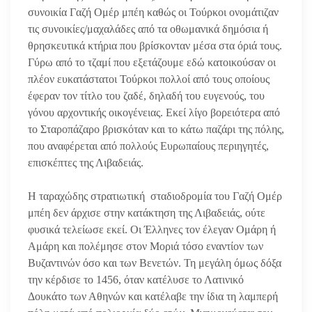
συνοικία Γαζή Ομέρ μπέη καθώς οι Τούρκοι ονομάτιζαν
τις συνοικίες/μαχαλάδες από τα οθωμανικά δημόσια ή
θρησκευτικά κτήρια που βρίσκονταν μέσα στα όριά τους.
Γύρω από το τζαμί που εξετάζουμε εδώ κατοικούσαν οι
πλέον ευκατάστατοι Τούρκοι πολλοί από τους οποίους
έφεραν τον τίτλο του ζαδέ, δηλαδή του ευγενούς, του
γόνου αρχοντικής οικογένειας. Εκεί λίγο βορειότερα από
το Σταροπάζαρο βρισκόταν και το κάτω παζάρι της πόλης,
που αναφέρεται από πολλούς Ευρωπαίους περιηγητές,
επισκέπτες της Λιβαδειάς.
Η ταραχώδης στρατιωτική σταδιοδρομία του Γαζή Ομέρ
μπέη δεν άρχισε στην κατάκτηση της Λιβαδειάς, ούτε
φυσικά τελείωσε εκεί. Οι Έλληνες τον έλεγαν Ομάρη ή
Αμάρη και πολέμησε στον Μοριά τόσο εναντίον των
Βυζαντινών όσο και των Βενετών. Τη μεγάλη όμως δόξα
την κέρδισε το 1456, όταν κατέλυσε το Λατινικό
Δουκάτο των Αθηνών και κατέλαβε την ίδια τη λαμπερή