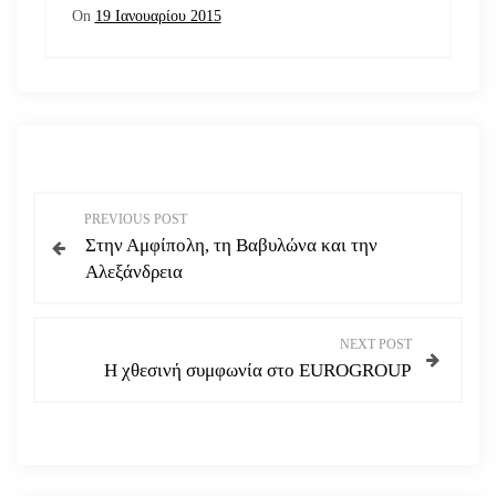
On
19 Ιανουαρίου 2015
Π
PREVIOUS POST
Στην Αμφίπολη, τη Βαβυλώνα και την
λ
Αλεξάνδρεια
ο
NEXT POST
ή
Η χθεσινή συμφωνία στο EUROGROUP
γ
η