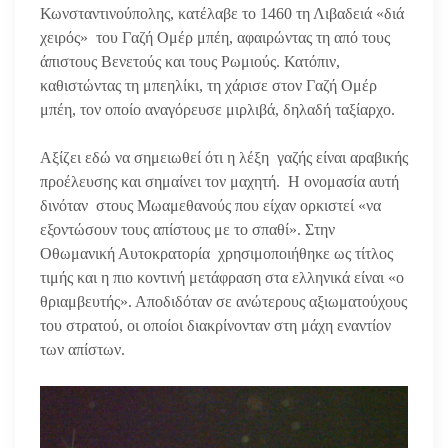
Κωνσταντινούπολης, κατέλαβε το 1460 τη Λιβαδειά «διά
χειρός» του Γαζή Ομέρ μπέη, αφαιρώντας τη από τους
άπιστους Βενετούς και τους Ρωμιούς. Κατόπιν,
καθιστώντας τη μπεηλίκι, τη χάρισε στον Γαζή Ομέρ
μπέη, τον οποίο αναγόρευσε μιρλιβά, δηλαδή ταξίαρχο.
Αξίζει εδώ να σημειωθεί ότι η λέξη γαζής είναι αραβικής
προέλευσης και σημαίνει τον μαχητή. Η ονομασία αυτή
δινόταν στους Μωαμεθανούς που είχαν ορκιστεί «να
εξοντώσουν τους απίστους με το σπαθί». Στην
Οθωμανική Αυτοκρατορία χρησιμοποιήθηκε ως τίτλος
τιμής και η πιο κοντινή μετάφραση στα ελληνικά είναι «ο
θριαμβευτής». Αποδιδόταν σε ανώτερους αξιωματούχους
του στρατού, οι οποίοι διακρίνονταν στη μάχη εναντίον
των απίστων.