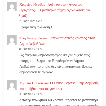
«Ανοιχτοί
Χριστίνα Ντούλια -Αυθίνου
στο
Ορίζοντες»: Η μοντέρνα τέχνη εξακολουθεί να
διχάζει
13 ΙΟΥΛΊΟΥ 2026
Εξαιρετική ανάλυση.!
Συνδικαλιστικές κόντρες στον
Έφη Παλαμηδα
στο
Δήμο Λεβαδέων
30 ΙΟΥΝΊΟΥ 2026
Ως έγκριτος δημοσιογράφος θα γνωρίζετε πως
υπάρχει το Σωματειο Εργαζομένων Δήμου
Λεβαδεων, το οποίο δεν είναι παράταξη. Βλέπω
δημοσιεύσετε σχεδόν…
Ο Οσιος Σεραφείμ της Δομβούς
Myriam Drakou
στο
και το άβατο για τις γυναίκες
10 ΙΟΥΝΊΟΥ 2026
ο πατερ παχωμιοσ 60 χρονια υπηρετει το μοναστηρι
τωρα χτυπησε το ποδι του και ειναι στο νοσοκομείο