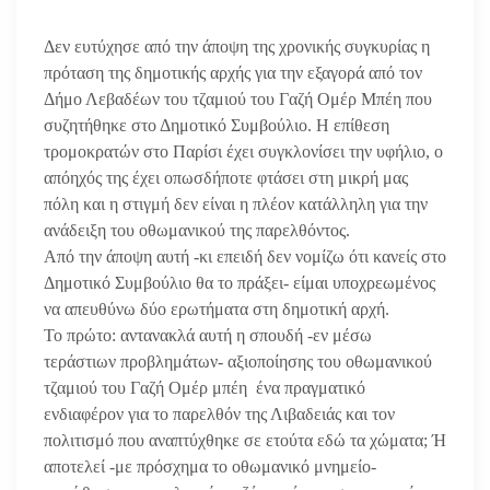
Δεν ευτύχησε από την άποψη της χρονικής συγκυρίας η
πρόταση της δημοτικής αρχής για την εξαγορά από τον
Δήμο Λεβαδέων του τζαμιού του Γαζή Ομέρ Μπέη που
συζητήθηκε στο Δημοτικό Συμβούλιο. Η επίθεση
τρομοκρατών στο Παρίσι έχει συγκλονίσει την υφήλιο, ο
απόηχός της έχει οπωσδήποτε φτάσει στη μικρή μας
πόλη και η στιγμή δεν είναι η πλέον κατάλληλη για την
ανάδειξη του οθωμανικού της παρελθόντος.
Από την άποψη αυτή -κι επειδή δεν νομίζω ότι κανείς στο
Δημοτικό Συμβούλιο θα το πράξει- είμαι υποχρεωμένος
να απευθύνω δύο ερωτήματα στη δημοτική αρχή.
Το πρώτο: αντανακλά αυτή η σπουδή -εν μέσω
τεράστιων προβλημάτων- αξιοποίησης του οθωμανικού
τζαμιού του Γαζή Ομέρ μπέη ένα πραγματικό
ενδιαφέρον για το παρελθόν της Λιβαδειάς και τον
πολιτισμό που αναπτύχθηκε σε ετούτα εδώ τα χώματα; Ή
αποτελεί -με πρόσχημα το οθωμανικό μνημείο-