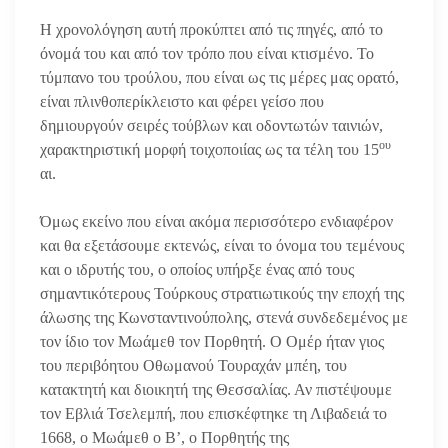
Η χρονολόγηση αυτή προκύπτει από τις πηγές, από το
όνομά του και από τον τρόπο που είναι κτισμένο. Το
τύμπανο του τρούλου, που είναι ως τις μέρες μας ορατό,
είναι πλινθοπερίκλειστο και φέρει γείσο που
δημιουργούν σειρές τούβλων και οδοντωτών ταινιών,
ου
χαρακτηριστική μορφή τοιχοποιίας ως τα τέλη του 15
αι.
Όμως εκείνο που είναι ακόμα περισσότερο ενδιαφέρον
και θα εξετάσουμε εκτενώς, είναι το όνομα του τεμένους
και ο ιδρυτής του, ο οποίος υπήρξε ένας από τους
σημαντικότερους Τούρκους στρατιωτικούς την εποχή της
άλωσης της Κωνσταντινούπολης, στενά συνδεδεμένος με
τον ίδιο τον Μωάμεθ τον Πορθητή. Ο Ομέρ ήταν γιος
του περιβόητου Οθωμανού Τουραχάν μπέη, του
κατακτητή και διοικητή της Θεσσαλίας. Αν πιστέψουμε
τον Εβλιά Τσελεμπή, που επισκέφτηκε τη Λιβαδειά το
1668, ο Μωάμεθ ο Β’, ο Πορθητής της