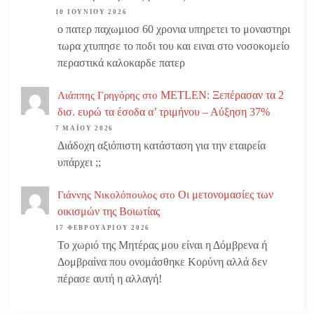
10 ΙΟΥΝΊΟΥ 2026
ο πατερ παχωμιοσ 60 χρονια υπηρετει το μοναστηρι
τωρα χτυπησε το ποδι του και ειναι στο νοσοκομείο
περαστικά καλοκαρδε πατερ
METLEN: Ξεπέρασαν τα 2
Λιάππης Γρηγόρης
στο
δισ. ευρώ τα έσοδα α’ τριμήνου – Αύξηση 37%
7 ΜΑΪ́ΟΥ 2026
Διάδοχη αξιόπιστη κατάσταση για την εταιρεία
υπάρχει ;;
Οι μετονομασίες των
Γιάννης Νικολόπουλος
στο
οικισμών της Βοιωτίας
17 ΦΕΒΡΟΥΑΡΊΟΥ 2026
Το χωριό της Μητέρας μου είναι η Δόμβρενα ή
Δομβραίνα που ονομάσθηκε Κορύνη αλλά δεν
πέρασε αυτή η αλλαγή!