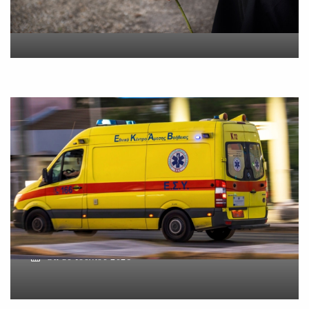
On
5 Αυγούστου 2026
Βοιωτία: Νεκρός ο
62χρονος – Επεσε από τη
σκαλωσιά
On
30 Ιουλίου 2026