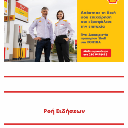
On
30 Ιουλίου 2026
Εφυγε από τη ζωή η Αγγελική
Σμυρναίου
On
29 Ιουλίου 2026
30 Ιουλίου 1470: Ο Μωάμεθ ο
Β’ στη Λιβαδειά
On
29 Ιουλίου 2026
Η METLEN υπογράφει
εμβληματική συμφωνία
προμήθειας γαλλίου
On
29 Ιουλίου 2026
Pοή Ειδήσεων
“Εφυγε” ο Ιωάννης Δ.
Κωλέττης σε ηλικία 55 ετών