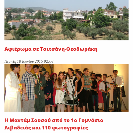
Αφιέρωμα σε Τσιτσάνη-Θεοδωράκη
Πέμπτη 18 Ιουνίου 2015 02:06
H Μαντάμ Σουσού από το 1ο Γυμνάσιο
Λιβαδειάς και 110 φωτογραφίες