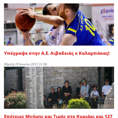
On
28 Ιουλίου 2026
Κατά πλειοψηφία εγκρίθηκε
το νομοσχέδιο για την
επέκταση των αρμοδιοτήτων
ΕΥΔΑΠ και ΕΥΑΘ-Σπανός:
«Υδρολογικό νοικοκύρεμα με
το φιλόδοξο νομοσχέδιο»
Υπέγραψε στην Α.Ε. Λιβαδειάς ο Καλαμπάκας!
On
27 Ιουλίου 2026
Πέμπτη 18 Ιουνίου 2015 11:06
Επέτειος Μνήμης και Τιμής στο Κυριάκι και 127