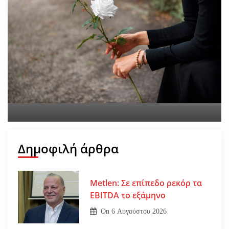
Εφυγε από τη ζωή η
Αγγελική Σμυρναίου
On
29 Ιουλίου 2026
Δημοφιλή άρθρα
Metlen: Σε επίπεδο ρεκόρ τα
EBITDA το εξάμηνο
On
6 Αυγούστου 2026