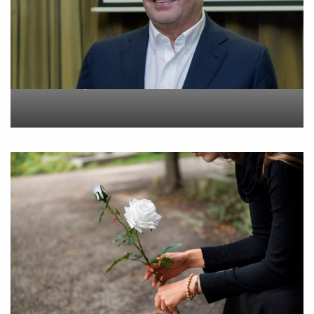
Metlen: Σε επίπεδο ρεκόρ
τα EBITDA το εξάμηνο
On
6 Αυγούστου 2026
“Εφυγε” σε ηλικία 55 ετών
η Βίκυ Σωκρ. Γερασίμου