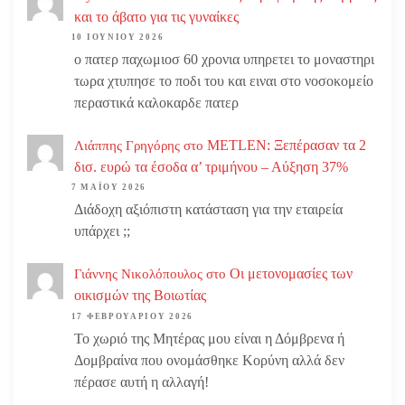
και το άβατο για τις γυναίκες
10 ΙΟΥΝΊΟΥ 2026
ο πατερ παχωμιοσ 60 χρονια υπηρετει το μοναστηρι
τωρα χτυπησε το ποδι του και ειναι στο νοσοκομείο
περαστικά καλοκαρδε πατερ
METLEN: Ξεπέρασαν τα 2
Λιάππης Γρηγόρης
στο
δισ. ευρώ τα έσοδα α’ τριμήνου – Αύξηση 37%
7 ΜΑΪ́ΟΥ 2026
Διάδοχη αξιόπιστη κατάσταση για την εταιρεία
υπάρχει ;;
Οι μετονομασίες των
Γιάννης Νικολόπουλος
στο
οικισμών της Βοιωτίας
17 ΦΕΒΡΟΥΑΡΊΟΥ 2026
Το χωριό της Μητέρας μου είναι η Δόμβρενα ή
Δομβραίνα που ονομάσθηκε Κορύνη αλλά δεν
πέρασε αυτή η αλλαγή!