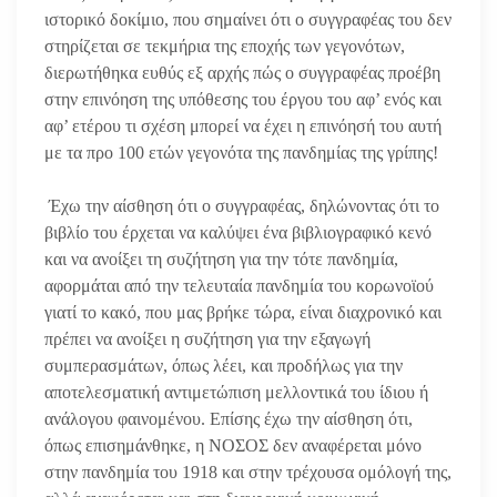
ιστορικό δοκίμιο, που σημαίνει ότι ο συγγραφέας του δεν
στηρίζεται σε τεκμήρια της εποχής των γεγονότων,
διερωτήθηκα ευθύς εξ αρχής πώς ο συγγραφέας προέβη
στην επινόηση της υπόθεσης του έργου του αφ’ ενός και
αφ’ ετέρου τι σχέση μπορεί να έχει η επινόησή του αυτή
με τα προ 100 ετών γεγονότα της πανδημίας της γρίπης!
Έχω την αίσθηση ότι ο συγγραφέας, δηλώνοντας ότι το
βιβλίο του έρχεται να καλύψει ένα βιβλιογραφικό κενό
και να ανοίξει τη συζήτηση για την τότε πανδημία,
αφορμάται από την τελευταία πανδημία του κορωνοϊού
γιατί το κακό, που μας βρήκε τώρα, είναι διαχρονικό και
πρέπει να ανοίξει η συζήτηση για την εξαγωγή
συμπερασμάτων, όπως λέει, και προδήλως για την
αποτελεσματική αντιμετώπιση μελλοντικά του ίδιου ή
ανάλογου φαινομένου. Επίσης έχω την αίσθηση ότι,
όπως επισημάνθηκε, η ΝΟΣΟΣ δεν αναφέρεται μόνο
στην πανδημία του 1918 και στην τρέχουσα ομόλογή της,