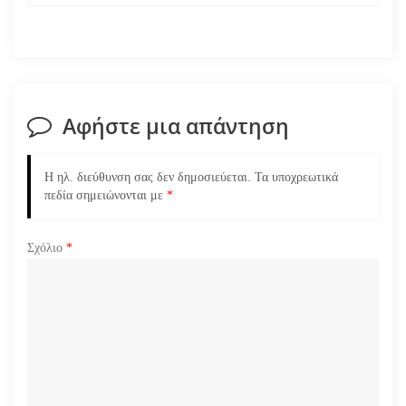
η
σ
η
Αφήστε μια απάντηση
ά
Η ηλ. διεύθυνση σας δεν δημοσιεύεται.
Τα υποχρεωτικά
ρ
πεδία σημειώνονται με
*
θ
Σχόλιο
*
ρ
ω
ν