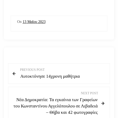
On
13 Μαΐου 2023
Π
PREVIOUS POST
Αυτοκτόνησε 14χρονη μαθήτρια
λ
ο
NEXT POST
Νέα Δημοκρατία: Τα εγκαίνια των Γραφείων
ή
του Κωνσταντίνου Αγγελόπουλου σε Λιβαδειά
– Θήβα και 42 φωτογραφίες
γ