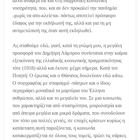
αλλά αναφέρεται και στη διαχρονική κοινωνική
νοσηρότητα, που, και αν δεν προκαλεί την πανδημία
-χωρίς να απο-κλείεται- πάντως αποτελεί πρόσφορο
έδαφος για την εκδήλωσή της, αλλά και για τη μη
αντιμετώπισή της όταν αυτή εκδηλωθεί.
Ας σταθούμε εδώ, γιατί, κατά τη γνώμη μου, η μεγάλη
προσφορά του Δημήτρη Λάμπρου συνίσταται στην καίρια
εξεικόνιση της ελλαδικής κοινωνικής πραγματικότητας
τότε (1918) αλλά και έκτοτε μέχρι σήμερα. Κατά τον
Ποιητή: Ο έρωτας και ο Θάνατος δουλεύουν εδώ κάτω.
Ο συγγραφέας με σπαραγμό -πάσχων και ο ίδιος-
περιγράφει μοναδικά τα μαρτύρια του Έλληνα
ανθρώπου, αλλά και το μεγαλείο του. Σε μια κοινωνία,
που χαρακτηρίζεται από στασιμότητα, μοιρολατρία και
από άπειρα μεγάλα και μικρά δράματα, που συνοδεύουν
τον τόπο για πολλές γενιές, σε εποχές κρίσεων κυρίως η
κατάσταση αυτή παροξύνεται, η κοινωνία
κατακερματίζεται σε όλους τους τομείς, τρώει τις σάρκες