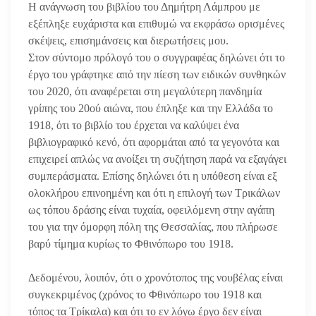
Η ανάγνωση του βιβλίου του Δημήτρη Λάμπρου με
εξέπληξε ευχάριστα και επιθυμώ να εκφράσω ορισμένες
σκέψεις, επισημάνσεις και διερωτήσεις μου.
Στον σύντομο πρόλογό του ο συγγραφέας δηλώνει ότι το
έργο του γράφτηκε από την πίεση των ειδικών συνθηκών
του 2020, ότι αναφέρεται στη μεγαλύτερη πανδημία
γρίπης του 20ού αιώνα, που έπληξε και την Ελλάδα το
1918, ότι το βιβλίο του έρχεται να καλύψει ένα
βιβλιογραφικό κενό, ότι αφορμάται από τα γεγονότα και
επιχειρεί απλώς να ανοίξει τη συζήτηση παρά να εξαγάγει
συμπεράσματα. Επίσης δηλώνει ότι η υπόθεση είναι εξ
ολοκλήρου επινοημένη και ότι η επιλογή των Τρικάλων
ως τόπου δράσης είναι τυχαία, οφειλόμενη στην αγάπη
του για την όμορφη πόλη της Θεσσαλίας, που πλήρωσε
βαρύ τίμημα κυρίως το Φθινόπωρο του 1918.
Δεδομένου, λοιπόν, ότι ο χρονότοπος της νουβέλας είναι
συγκεκριμένος (χρόνος το Φθινόπωρο του 1918 και
τόπος τα Τρίκαλα) και ότι το εν λόγω έργο δεν είναι