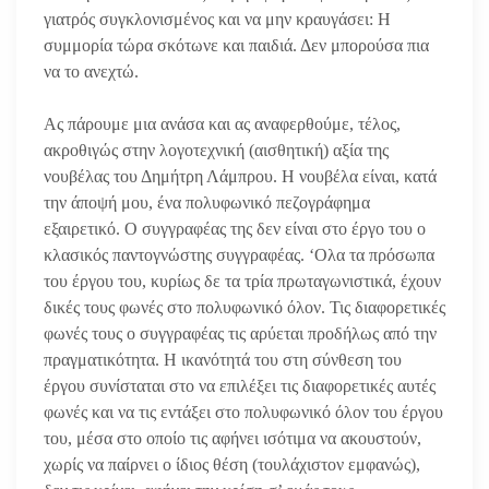
γιατρός συγκλονισμένος και να μην κραυγάσει: Η
συμμορία τώρα σκότωνε και παιδιά. Δεν μπορούσα πια
να το ανεχτώ.
Ας πάρουμε μια ανάσα και ας αναφερθούμε, τέλος,
ακροθιγώς στην λογοτεχνική (αισθητική) αξία της
νουβέλας του Δημήτρη Λάμπρου. Η νουβέλα είναι, κατά
την άποψή μου, ένα πολυφωνικό πεζογράφημα
εξαιρετικό. Ο συγγραφέας της δεν είναι στο έργο του ο
κλασικός παντογνώστης συγγραφέας. ‘Ολα τα πρόσωπα
του έργου του, κυρίως δε τα τρία πρωταγωνιστικά, έχουν
δικές τους φωνές στο πολυφωνικό όλον. Τις διαφορετικές
φωνές τους ο συγγραφέας τις αρύεται προδήλως από την
πραγματικότητα. Η ικανότητά του στη σύνθεση του
έργου συνίσταται στο να επιλέξει τις διαφορετικές αυτές
φωνές και να τις εντάξει στο πολυφωνικό όλον του έργου
του, μέσα στο οποίο τις αφήνει ισότιμα να ακουστούν,
χωρίς να παίρνει ο ίδιος θέση (τουλάχιστον εμφανώς),