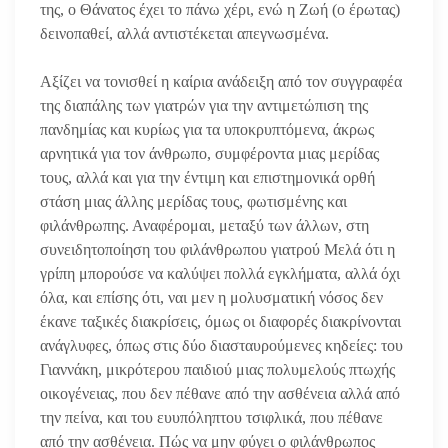
της, ο Θάνατος έχει το πάνω χέρι, ενώ η Ζωή (ο έρωτας)
δεινοπαθεί, αλλά αντιστέκεται απεγνωσμένα.
Αξίζει να τονισθεί η καίρια ανάδειξη από τον συγγραφέα
της διαπάλης των γιατρών για την αντιμετώπιση της
πανδημίας και κυρίως για τα υποκρυπτόμενα, άκρως
αρνητικά για τον άνθρωπο, συμφέροντα μιας μερίδας
τους, αλλά και για την έντιμη και επιστημονικά ορθή
στάση μιας άλλης μερίδας τους, φωτισμένης και
φιλάνθρωπης. Αναφέρομαι, μεταξύ των άλλων, στη
συνειδητοποίηση του φιλάνθρωπου γιατρού Μελά ότι η
γρίπη μπορούσε να καλύψει πολλά εγκλήματα, αλλά όχι
όλα, και επίσης ότι, ναι μεν η μολυσματική νόσος δεν
έκανε ταξικές διακρίσεις, όμως οι διαφορές διακρίνονται
ανάγλυφες, όπως στις δύο διασταυρούμενες κηδείες: του
Γιαννάκη, μικρότερου παιδιού μιας πολυμελούς πτωχής
οικογένειας, που δεν πέθανε από την ασθένεια αλλά από
την πείνα, και του ευυπόληπτου τσιφλικά, που πέθανε
από την ασθένεια. Πώς να μην φύγει ο φιλάνθρωπος