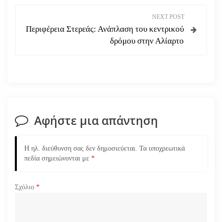
ο
NEXT POST
ή
Περιφέρεια Στερεάς: Ανάπλαση του κεντρικού
δρόμου στην Αλίαρτο
γ
η
σ
η
Αφήστε μια απάντηση
ά
Η ηλ. διεύθυνση σας δεν δημοσιεύεται.
Τα υποχρεωτικά
ρ
πεδία σημειώνονται με
*
θ
Σχόλιο
*
ρ