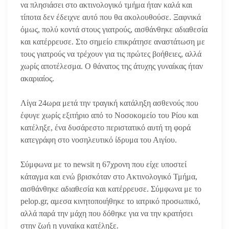
να πλησιάσει στο ακτινολογικό τμήμα ήταν καλά και
τίποτα δεν έδειχνε αυτό που θα ακολουθούσε. Ξαφνικά
όμως, πολύ κοντά στους γιατρούς, αισθάνθηκε αδιαθεσία
και κατέρρευσε. Στο σημείο επικράτησε αναστάτωση με
τους γιατρούς να τρέχουν για τις πρώτες βοήθειες, αλλά
χωρίς αποτέλεσμα. Ο θάνατος της άτυχης γυναίκας ήταν
ακαριαίος.
Λίγα 24ωρα μετά την τραγική κατάληξη ασθενούς που
έφυγε χωρίς εξιτήριο από το Νοσοκομείο του Ρίου και
κατέληξε, ένα δυσάρεστο περιστατικό αυτή τη φορά
κατεγράφη στο νοσηλευτικό ίδρυμα του Αιγίου.
Σύμφωνα με το newsit η 67χρονη που είχε υποστεί
κάταγμα και ενώ βρισκόταν στο Ακτινολογικό Τμήμα,
αισθάνθηκε αδιαθεσία και κατέρρευσε. Σύμφωνα με το
pelop.gr, αμεσα κινητοποιήθηκε το ιατρικό προσωπικό,
αλλά παρά την μάχη που δόθηκε για να την κρατήσει
στην ζωή η γυναίκα κατέληξε.