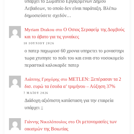
υπάρχει το Σωματειο Εργαζομένων Δήμου
Λεβαδεων, το οποίο δεν είναι παράταξη. Βλέπω
δημοσιεύσετε σχεδόν…
Ο Οσιος Σεραφείμ της Δομβούς
Myriam Drakou
στο
και το άβατο για τις γυναίκες
10 ΙΟΥΝΊΟΥ 2026
ο πατερ παχωμιοσ 60 χρονια υπηρετει το μοναστηρι
τωρα χτυπησε το ποδι του και ειναι στο νοσοκομείο
περαστικά καλοκαρδε πατερ
METLEN: Ξεπέρασαν τα 2
Λιάππης Γρηγόρης
στο
δισ. ευρώ τα έσοδα α’ τριμήνου – Αύξηση 37%
7 ΜΑΪ́ΟΥ 2026
Διάδοχη αξιόπιστη κατάσταση για την εταιρεία
υπάρχει ;;
Οι μετονομασίες των
Γιάννης Νικολόπουλος
στο
οικισμών της Βοιωτίας