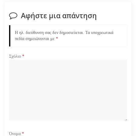
σ
Αφήστε μια απάντηση
η
ά
Η ηλ. διεύθυνση σας δεν δημοσιεύεται.
Τα υποχρεωτικά
πεδία σημειώνονται με
*
ρ
Σχόλιο
*
θ
ρ
ω
ν
Όνομα
*