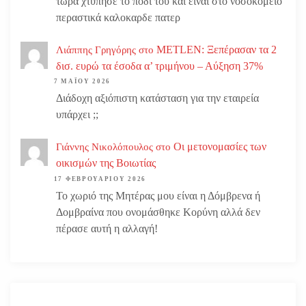
τωρα χτυπησε το ποδι του και ειναι στο νοσοκομείο
περαστικά καλοκαρδε πατερ
METLEN: Ξεπέρασαν τα 2
Λιάππης Γρηγόρης
στο
δισ. ευρώ τα έσοδα α’ τριμήνου – Αύξηση 37%
7 ΜΑΪ́ΟΥ 2026
Διάδοχη αξιόπιστη κατάσταση για την εταιρεία
υπάρχει ;;
Οι μετονομασίες των
Γιάννης Νικολόπουλος
στο
οικισμών της Βοιωτίας
17 ΦΕΒΡΟΥΑΡΊΟΥ 2026
Το χωριό της Μητέρας μου είναι η Δόμβρενα ή
Δομβραίνα που ονομάσθηκε Κορύνη αλλά δεν
πέρασε αυτή η αλλαγή!