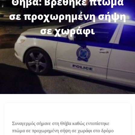
Θήβα: Βρέθηκε πτώμα
σε προχωρημένη σήψη
σε χωράφι
Συναγερμός σήμανε στη Θήβα καθώς εντοπίστηκε
πτώμα σε προχωρημένη σήψη σε χωράφι στο δρόμο