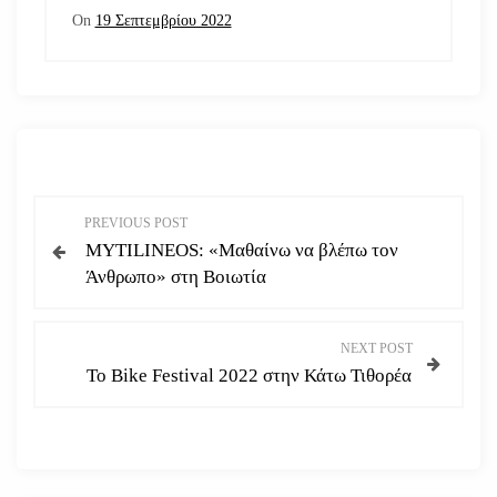
On
19 Σεπτεμβρίου 2022
Π
PREVIOUS POST
MYTILINEOS: «Μαθαίνω να βλέπω τον
λ
Άνθρωπο» στη Βοιωτία
ο
NEXT POST
ή
Το Bike Festival 2022 στην Κάτω Τιθορέα
γ
η