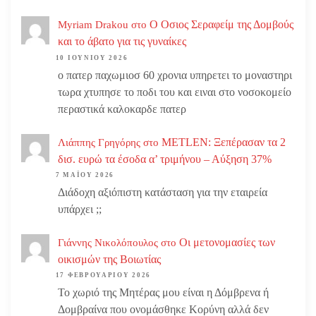
Ο Οσιος Σεραφείμ της Δομβούς
Myriam Drakou
στο
και το άβατο για τις γυναίκες
10 ΙΟΥΝΊΟΥ 2026
ο πατερ παχωμιοσ 60 χρονια υπηρετει το μοναστηρι
τωρα χτυπησε το ποδι του και ειναι στο νοσοκομείο
περαστικά καλοκαρδε πατερ
METLEN: Ξεπέρασαν τα 2
Λιάππης Γρηγόρης
στο
δισ. ευρώ τα έσοδα α’ τριμήνου – Αύξηση 37%
7 ΜΑΪ́ΟΥ 2026
Διάδοχη αξιόπιστη κατάσταση για την εταιρεία
υπάρχει ;;
Οι μετονομασίες των
Γιάννης Νικολόπουλος
στο
οικισμών της Βοιωτίας
17 ΦΕΒΡΟΥΑΡΊΟΥ 2026
Το χωριό της Μητέρας μου είναι η Δόμβρενα ή
Δομβραίνα που ονομάσθηκε Κορύνη αλλά δεν