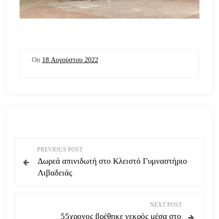
On
18 Αυγούστου 2022
Π
PREVIOUS POST
Δωρεά απινιδωτή στο Κλειστό Γυμναστήριο
λ
Λιβαδειάς
ο
NEXT POST
ή
55χρονος βρέθηκε νεκρός μέσα στο