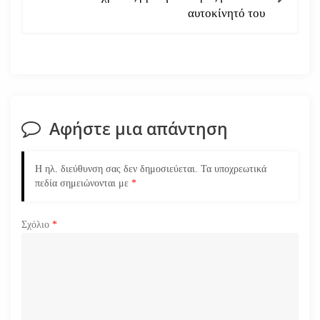
αυτοκίνητό του
γ
η
σ
η
Αφήστε μια απάντηση
ά
Η ηλ. διεύθυνση σας δεν δημοσιεύεται.
Τα υποχρεωτικά
ρ
πεδία σημειώνονται με
*
θ
Σχόλιο
*
ρ
ω
ν