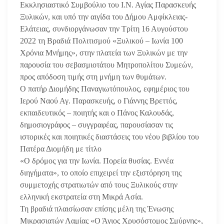
Εκκλησιαστικό Συμβούλιο του Ι.Ν. Αγίας Παρασκευής
Ξυλικών, και υπό την αιγίδα του Δήμου Αμφίκλειας-
Ελάτειας, συνδιοργάνωσαν την Τρίτη 16 Αυγούστου
2022 τη Βραδιά Πολιτισμού «Ξυλικού – Ιωνία 100
Χρόνια Μνήμης», στην πλατεία των Ξυλικών με την
παρουσία του σεβασμιοτάτου Μητροπολίτου Συμεών,
προς απόδοση τιμής στη μνήμη των θυμάτων.
Ο πατήρ Διομήδης Παναγιωτόπουλος, εφημέριος του
Ιερού Ναού Αγ. Παρασκευής, ο Γιάννης Βρεττός,
εκπαιδευτικός – ποιητής και ο Πάνος Καλουδάς,
δημοσιογράφος – συγγραφέας, παρουσίασαν τις
ιστορικές και ποιητικές διαστάσεις του νέου βιβλίου του
Πατέρα Διομήδη με τίτλο
«Ο δρόμος για την Ιωνία. Πορεία θυσίας. Εννέα
διηγήματα», το οποίο επιχειρεί την εξιστόρηση της
συμμετοχής στρατιωτών από τους Ξυλικούς στην
ελληνική εκστρατεία στη Μικρά Ασία.
Τη βραδιά πλαισίωσαν επίσης μέλη της Ένωσης
Μικρασιατών Λαμίας «Ο Άγιος Χρυσόστομος Σμύρνης»,